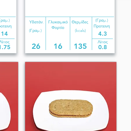
Γραμ.)
(Γραμ.)
Υδατάν.
Γλυκαιμικό
Θερμίδες
οτεινη
Προτεινη
Φορτίο
(Γραμ.)
(kcals)
14
4.3
Λίπος
Λίπος
26
16
135
1.75
0.8