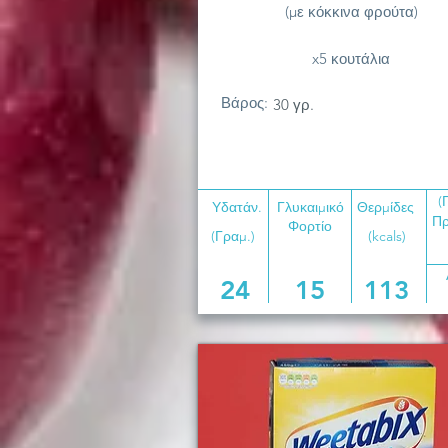
(με κόκκινα φρούτα)
x5 κουτάλια
Βάρος:
30 γρ.
(
Υδατάν.
Γλυκαιμικό
Θερμίδες
Πρ
Φορτίο
(Γραμ.)
(kcals)
24
15
113