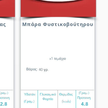
ας
Μπάρα Φυστικοβούτηρου
x1 τεμάχιο
Βάρος:
40 γρ.
Γραμ.)
(Γραμ.)
Υδατάν.
Γλυκαιμικό
Θερμίδες
οτεινη
Προτεινη
Φορτίο
(Γραμ.)
(kcals)
2.8
4.8