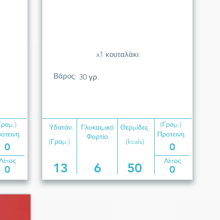
x1 κουταλάκι
Βάρος:
30 γρ.
Γραμ.)
(Γραμ.)
Υδατάν.
Γλυκαιμικό
Θερμίδες
οτεινη
Προτεινη
Φορτίο
(Γραμ.)
(kcals)
0
0
Λίπος
Λίπος
13
6
50
0
0