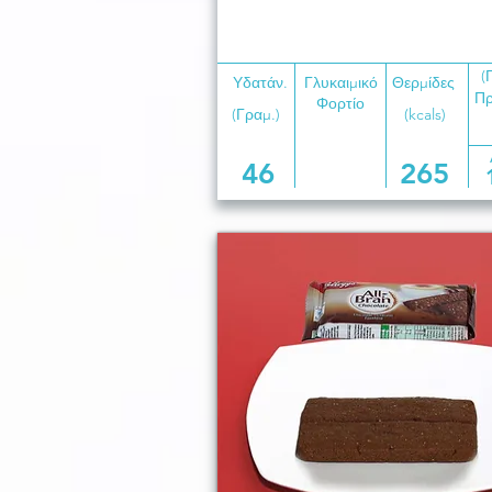
(
Υδατάν.
Γλυκαιμικό
Θερμίδες
Πρ
Φορτίο
(Γραμ.)
(kcals)
46
265