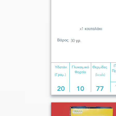
x1 κουταλάκι
Βάρος:
30 γρ.
(
Υδατάν.
Γλυκαιμικό
Θερμίδες
Πρ
Φορτίο
(Γραμ.)
(kcals)
20
10
77