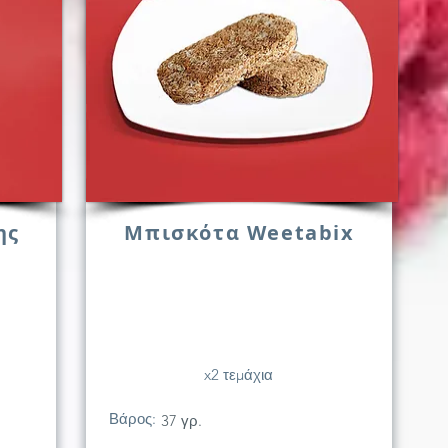
ης
Μπισκότα Weetabix
x2 τεμάχια
Βάρος:
37 γρ.