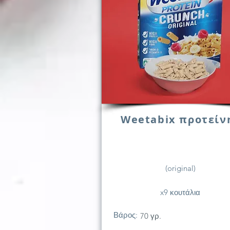
Weetabix προτείν
(original)
x9 κουτάλια
Βάρος:
70 γρ.