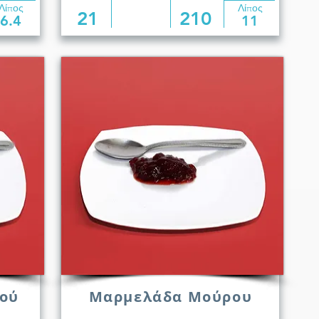
Λίπος
Λίπος
21
210
6.4
11
ού
Μαρμελάδα Μούρου