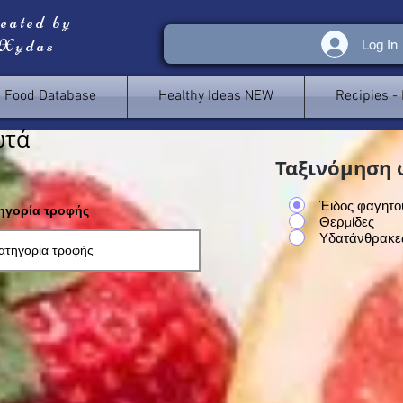
reated by
 Xydas
Log In
e Food Database
Healthy Ideas NEW
Recipies -
ωτά
Ταξινόμηση 
Έιδος φαγητο
τηγορία τροφής
Θερμίδες
Υδατάνθρακε
<