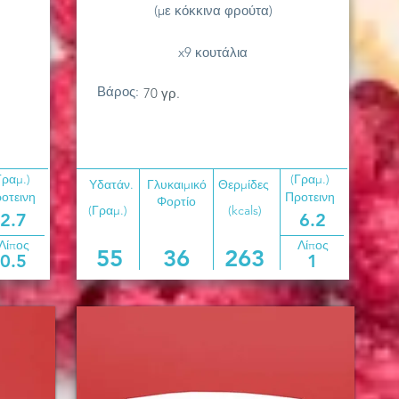
(με κόκκινα φρούτα)
x9 κουτάλια
Βάρος:
70 γρ.
Γραμ.)
(Γραμ.)
Υδατάν.
Γλυκαιμικό
Θερμίδες
οτεινη
Προτεινη
Φορτίο
(Γραμ.)
(kcals)
2.7
6.2
Λίπος
Λίπος
55
36
263
0.5
1