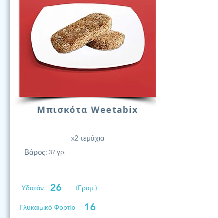
Μπισκότα Weetabix
x2 τεμάχια
Βάρος:
37 γρ.
26
Υδατάν.
(Γραμ.)
16
Γλυκαιμικό Φορτίο