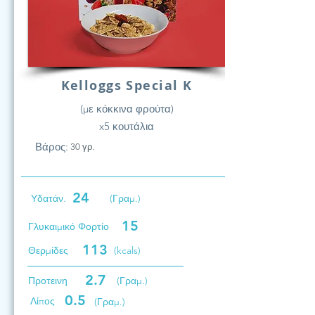
Kelloggs Special K
(με κόκκινα φρούτα)
x5 κουτάλια
Βάρος:
30 γρ.
24
Υδατάν.
(Γραμ.)
15
Γλυκαιμικό Φορτίο
113
Θερμίδες
(kcals)
2.7
Προτεινη
(Γραμ.)
0.5
Λίπος
(Γραμ.)