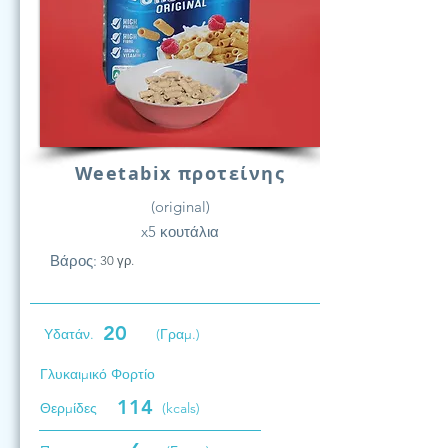
Weetabix προτείνης
(original)
x5 κουτάλια
Βάρος:
30 γρ.
20
Υδατάν.
(Γραμ.)
Γλυκαιμικό Φορτίο
114
Θερμίδες
(kcals)