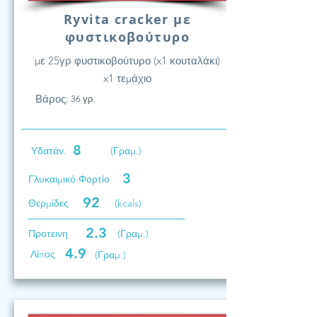
Ryvita cracker με
φυστικοβούτυρο
με 25γρ φυστικοβούτυρο (x1 κουταλάκι)
x1 τεμάχιο
Βάρος:
36 γρ.
8
Υδατάν.
(Γραμ.)
3
Γλυκαιμικό Φορτίο
92
Θερμίδες
(kcals)
2.3
Προτεινη
(Γραμ.)
4.9
Λίπος
(Γραμ.)