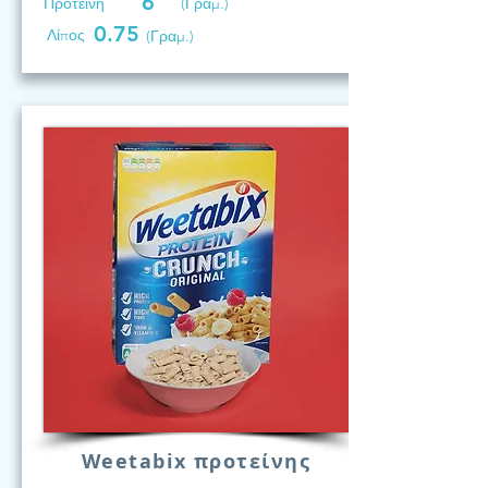
6
Προτεινη
(Γραμ.)
0.75
Λίπος
(Γραμ.)
Weetabix προτείνης