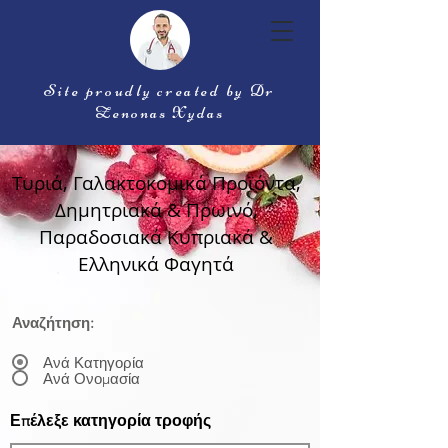
Site proudly created by Dr
Zenonas Xydas
Τυριά, Γαλακτοκομικά Προϊόντα,
Δημητριακά & Πρωινό,
Παραδοσιακά Κυπριακά &
Ελληνικά Φαγητά
Αναζήτηση:
Ανά Κατηγορία
Ανά Ονομασία
Επέλεξε κατηγορία τροφής