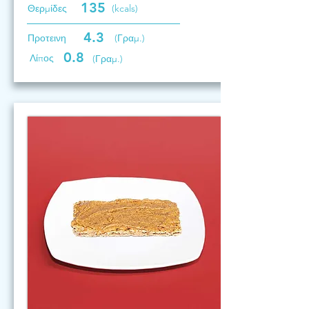
135
Θερμίδες
(kcals)
4.3
Προτεινη
(Γραμ.)
0.8
Λίπος
(Γραμ.)