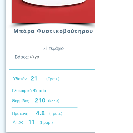
Μπάρα Φυστικοβούτηρου
x1 τεμάχιο
Βάρος:
40 γρ.
21
Υδατάν.
(Γραμ.)
Γλυκαιμικό Φορτίο
210
Θερμίδες
(kcals)
4.8
Προτεινη
(Γραμ.)
11
Λίπος
(Γραμ.)