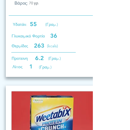
Βάρος:
70 γρ.
55
Υδατάν.
(Γραμ.)
36
Γλυκαιμικό Φορτίο
263
Θερμίδες
(kcals)
6.2
Προτεινη
(Γραμ.)
1
Λίπος
(Γραμ.)