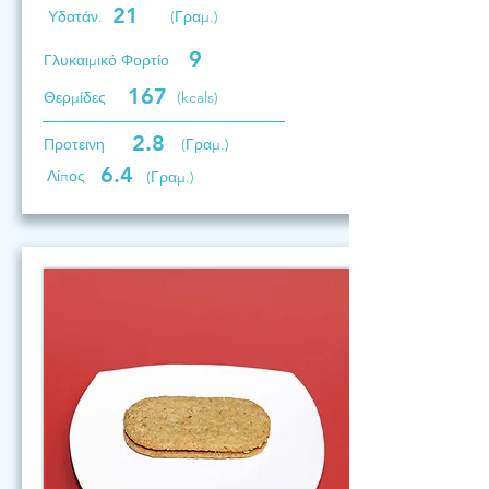
21
Υδατάν.
(Γραμ.)
9
Γλυκαιμικό Φορτίο
167
Θερμίδες
(kcals)
2.8
Προτεινη
(Γραμ.)
6.4
Λίπος
(Γραμ.)