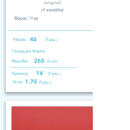
(original)
x9 κουτάλια
Βάρος:
70 γρ.
46
Υδατάν.
(Γραμ.)
Γλυκαιμικό Φορτίο
265
Θερμίδες
(kcals)
14
Προτεινη
(Γραμ.)
1.75
Λίπος
(Γραμ.)