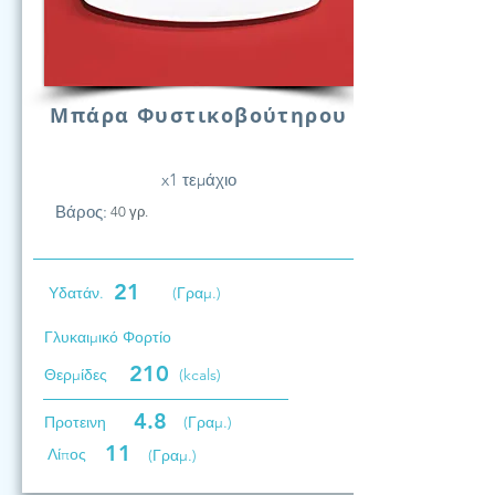
Μπάρα Φυστικοβούτηρου
x1 τεμάχιο
Βάρος:
40 γρ.
21
Υδατάν.
(Γραμ.)
Γλυκαιμικό Φορτίο
210
Θερμίδες
(kcals)
4.8
Προτεινη
(Γραμ.)
11
Λίπος
(Γραμ.)