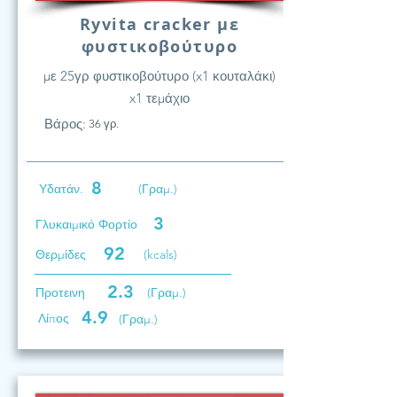
Ryvita cracker με
φυστικοβούτυρο
με 25γρ φυστικοβούτυρο (x1 κουταλάκι)
x1 τεμάχιο
Βάρος:
36 γρ.
8
Υδατάν.
(Γραμ.)
3
Γλυκαιμικό Φορτίο
92
Θερμίδες
(kcals)
2.3
Προτεινη
(Γραμ.)
4.9
Λίπος
(Γραμ.)