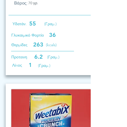
Βάρος:
70 γρ.
55
Υδατάν.
(Γραμ.)
36
Γλυκαιμικό Φορτίο
263
Θερμίδες
(kcals)
6.2
Προτεινη
(Γραμ.)
1
Λίπος
(Γραμ.)