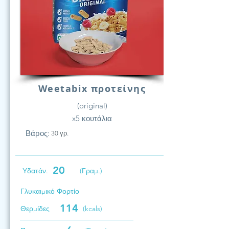
Weetabix προτείνης
(original)
x5 κουτάλια
Βάρος:
30 γρ.
20
Υδατάν.
(Γραμ.)
Γλυκαιμικό Φορτίο
114
Θερμίδες
(kcals)