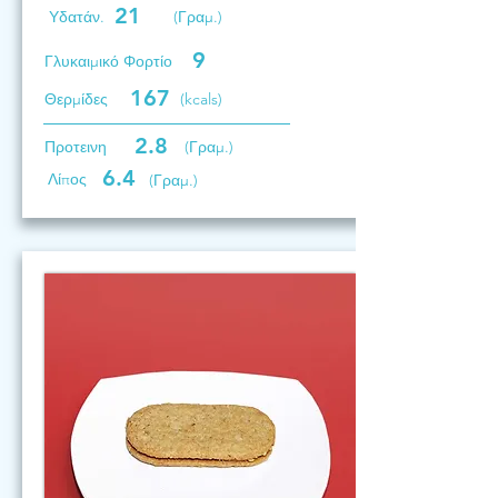
21
Υδατάν.
(Γραμ.)
9
Γλυκαιμικό Φορτίο
167
Θερμίδες
(kcals)
2.8
Προτεινη
(Γραμ.)
6.4
Λίπος
(Γραμ.)