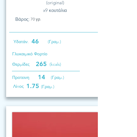
(original)
x9 κουτάλια
Βάρος:
70 γρ.
46
Υδατάν.
(Γραμ.)
Γλυκαιμικό Φορτίο
265
Θερμίδες
(kcals)
14
Προτεινη
(Γραμ.)
1.75
Λίπος
(Γραμ.)