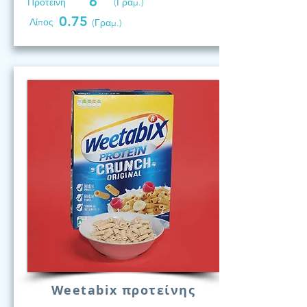
6
Προτεινη
(Γραμ.)
0.75
Λίπος
(Γραμ.)
Weetabix προτείνης