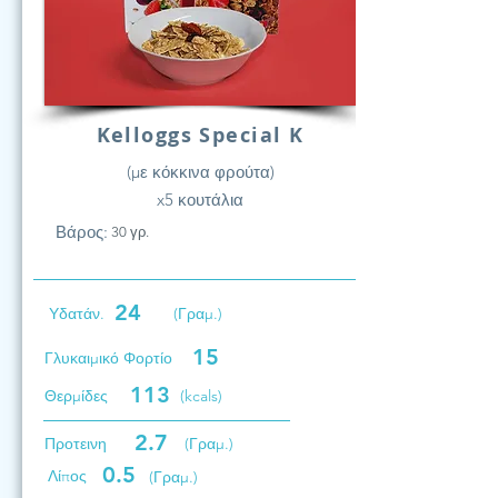
Kelloggs Special K
(με κόκκινα φρούτα)
x5 κουτάλια
Βάρος:
30 γρ.
24
Υδατάν.
(Γραμ.)
15
Γλυκαιμικό Φορτίο
113
Θερμίδες
(kcals)
2.7
Προτεινη
(Γραμ.)
0.5
Λίπος
(Γραμ.)