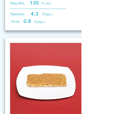
135
Θερμίδες
(kcals)
4.3
Προτεινη
(Γραμ.)
0.8
Λίπος
(Γραμ.)