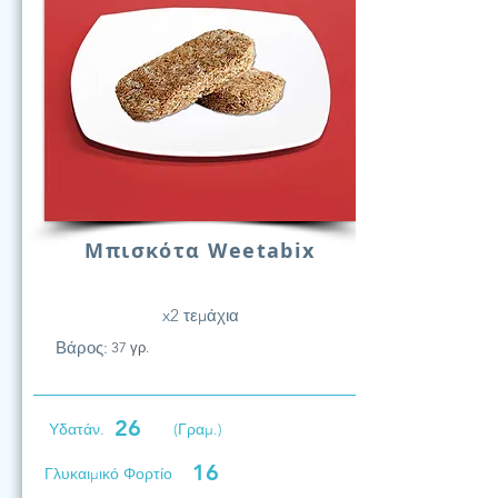
Μπισκότα Weetabix
x2 τεμάχια
Βάρος:
37 γρ.
26
Υδατάν.
(Γραμ.)
16
Γλυκαιμικό Φορτίο