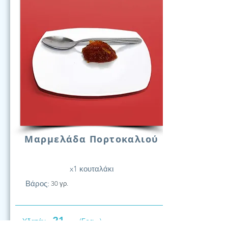
Μαρμελάδα Πορτοκαλιού
x1 κουταλάκι
Βάρος:
30 γρ.
21
Υδατάν.
(Γραμ.)