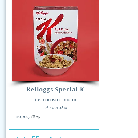
Kelloggs Special K
(με κόκκινα φρούτα)
x9 κουτάλια
Βάρος:
70 γρ.