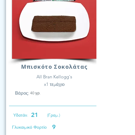
Μπισκότο Σοκολάτας
All Bran Kellogg's
x1 τεμάχιο
Βάρος:
40 γρ.
21
Υδατάν.
(Γραμ.)
9
Γλυκαιμικό Φορτίο