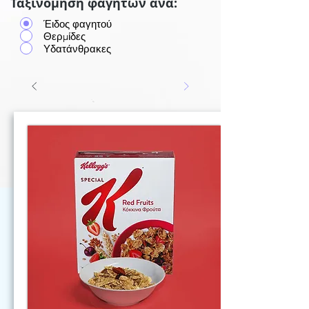
Ταξινόμηση φαγητών ανά:
Έιδος φαγητού
Θερμίδες
Υδατάνθρακες