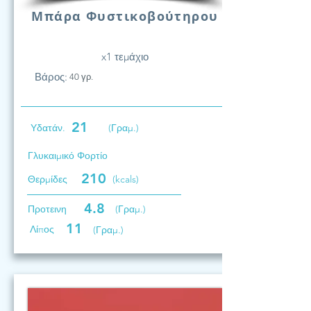
Μπάρα Φυστικοβούτηρου
x1 τεμάχιο
Βάρος:
40 γρ.
21
Υδατάν.
(Γραμ.)
Γλυκαιμικό Φορτίο
210
Θερμίδες
(kcals)
4.8
Προτεινη
(Γραμ.)
11
Λίπος
(Γραμ.)