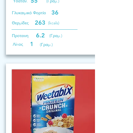
55
Υδατάν.
(Γραμ.)
36
Γλυκαιμικό Φορτίο
263
Θερμίδες
(kcals)
6.2
Προτεινη
(Γραμ.)
1
Λίπος
(Γραμ.)