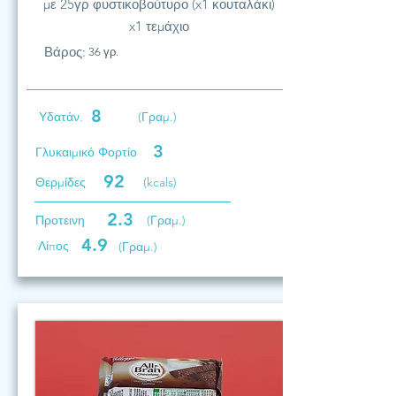
με 25γρ φυστικοβούτυρο (x1 κουταλάκι)
x1 τεμάχιο
Βάρος:
36 γρ.
8
Υδατάν.
(Γραμ.)
3
Γλυκαιμικό Φορτίο
92
Θερμίδες
(kcals)
2.3
Προτεινη
(Γραμ.)
4.9
Λίπος
(Γραμ.)