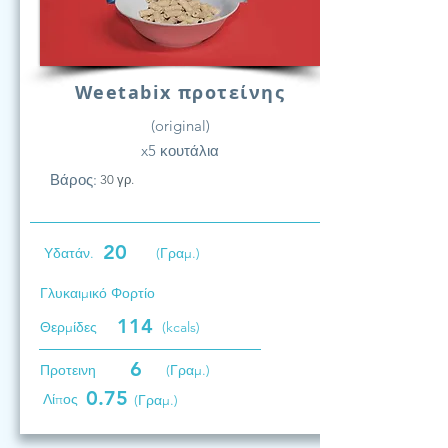
Weetabix προτείνης
(original)
x5 κουτάλια
Βάρος:
30 γρ.
20
Υδατάν.
(Γραμ.)
Γλυκαιμικό Φορτίο
114
Θερμίδες
(kcals)
6
Προτεινη
(Γραμ.)
0.75
Λίπος
(Γραμ.)