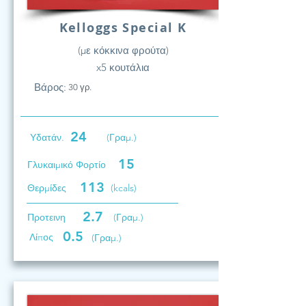
Kelloggs Special K
(με κόκκινα φρούτα)
x5 κουτάλια
Βάρος:
30 γρ.
24
Υδατάν.
(Γραμ.)
15
Γλυκαιμικό Φορτίο
113
Θερμίδες
(kcals)
2.7
Προτεινη
(Γραμ.)
0.5
Λίπος
(Γραμ.)