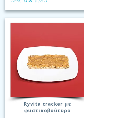
0.8
Λίπος
(Γραμ.)
Ryvita cracker με
φυστικοβούτυρο