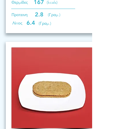
167
Θερμίδες
(kcals)
2.8
Προτεινη
(Γραμ.)
6.4
Λίπος
(Γραμ.)