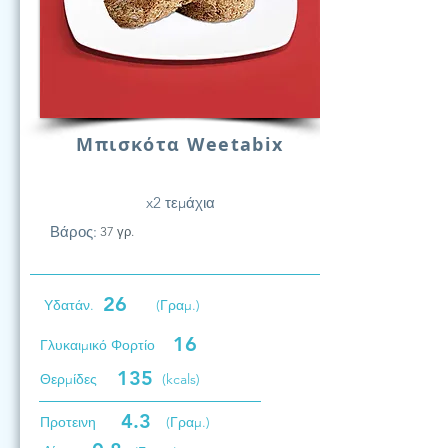
Μπισκότα Weetabix
x2 τεμάχια
Βάρος:
37 γρ.
26
Υδατάν.
(Γραμ.)
16
Γλυκαιμικό Φορτίο
135
Θερμίδες
(kcals)
4.3
Προτεινη
(Γραμ.)