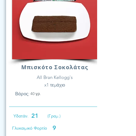
Μπισκότο Σοκολάτας
All Bran Kellogg's
x1 τεμάχιο
Βάρος:
40 γρ.
21
Υδατάν.
(Γραμ.)
9
Γλυκαιμικό Φορτίο