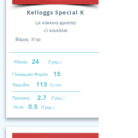
Kelloggs Special K
(με κόκκινα φρούτα)
x5 κουτάλια
Βάρος:
30 γρ.
24
Υδατάν.
(Γραμ.)
15
Γλυκαιμικό Φορτίο
113
Θερμίδες
(kcals)
2.7
Προτεινη
(Γραμ.)
0.5
Λίπος
(Γραμ.)