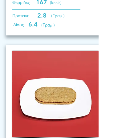
167
Θερμίδες
(kcals)
2.8
Προτεινη
(Γραμ.)
6.4
Λίπος
(Γραμ.)