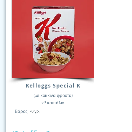
Kelloggs Special K
(με κόκκινα φρούτα)
x9 κουτάλια
Βάρος:
70 γρ.