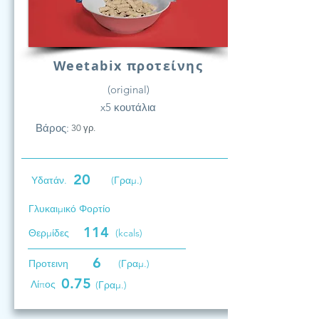
Weetabix προτείνης
(original)
x5 κουτάλια
Βάρος:
30 γρ.
20
Υδατάν.
(Γραμ.)
Γλυκαιμικό Φορτίο
114
Θερμίδες
(kcals)
6
Προτεινη
(Γραμ.)
0.75
Λίπος
(Γραμ.)