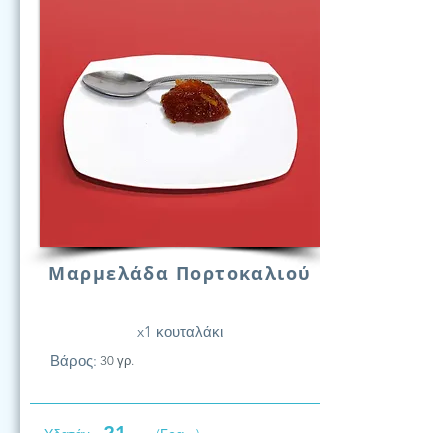
Μαρμελάδα Πορτοκαλιού
x1 κουταλάκι
Βάρος:
30 γρ.
21
Υδατάν.
(Γραμ.)