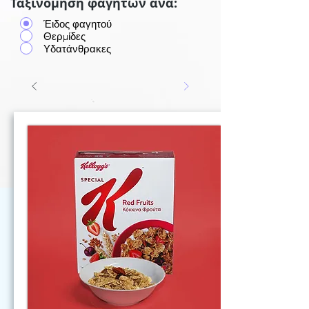
Ταξινόμηση φαγητών ανά:
Έιδος φαγητού
Θερμίδες
Υδατάνθρακες