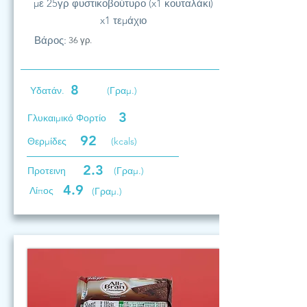
με 25γρ φυστικοβούτυρο (x1 κουταλάκι)
x1 τεμάχιο
Βάρος:
36 γρ.
8
Υδατάν.
(Γραμ.)
3
Γλυκαιμικό Φορτίο
92
Θερμίδες
(kcals)
2.3
Προτεινη
(Γραμ.)
4.9
Λίπος
(Γραμ.)