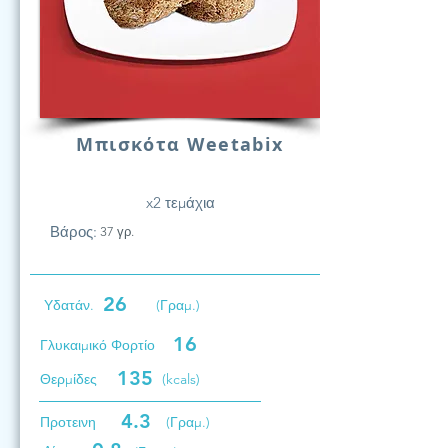
Μπισκότα Weetabix
x2 τεμάχια
Βάρος:
37 γρ.
26
Υδατάν.
(Γραμ.)
16
Γλυκαιμικό Φορτίο
135
Θερμίδες
(kcals)
4.3
Προτεινη
(Γραμ.)