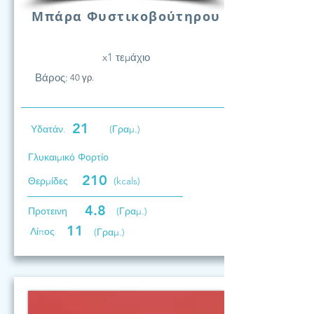
Μπάρα Φυστικοβούτηρου
x1 τεμάχιο
Βάρος:
40 γρ.
21
Υδατάν.
(Γραμ.)
Γλυκαιμικό Φορτίο
210
Θερμίδες
(kcals)
4.8
Προτεινη
(Γραμ.)
11
Λίπος
(Γραμ.)