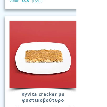
0.8
Λίπος
(Γραμ.)
Ryvita cracker με
φυστικοβούτυρο