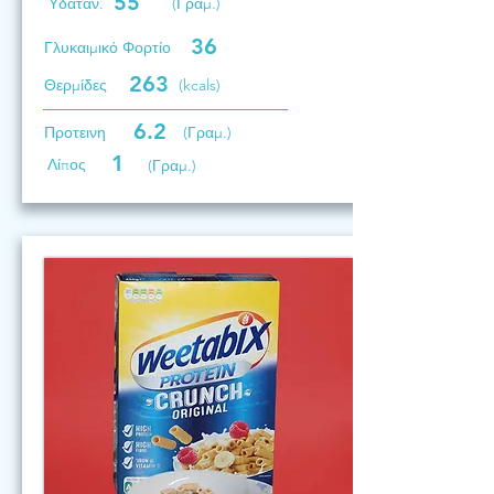
55
Υδατάν.
(Γραμ.)
36
Γλυκαιμικό Φορτίο
263
Θερμίδες
(kcals)
6.2
Προτεινη
(Γραμ.)
1
Λίπος
(Γραμ.)