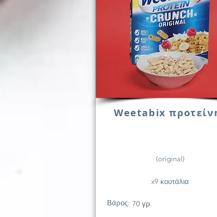
Weetabix προτείν
(original)
x9 κουτάλια
Βάρος:
70 γρ.