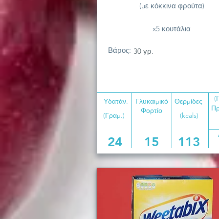
(με κόκκινα φρούτα)
x5 κουτάλια
Βάρος:
30 γρ.
(
Υδατάν.
Γλυκαιμικό
Θερμίδες
Πρ
Φορτίο
(Γραμ.)
(kcals)
24
15
113