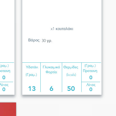
x1 κουταλάκι
Βάρος:
30 γρ.
Γραμ.)
(Γραμ.)
Υδατάν.
Γλυκαιμικό
Θερμίδες
οτεινη
Προτεινη
Φορτίο
(Γραμ.)
(kcals)
0
0
Λίπος
Λίπος
13
6
50
0
0