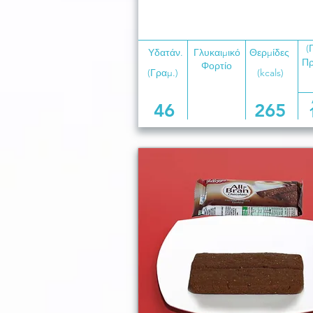
(
Υδατάν.
Γλυκαιμικό
Θερμίδες
Πρ
Φορτίο
(Γραμ.)
(kcals)
46
265