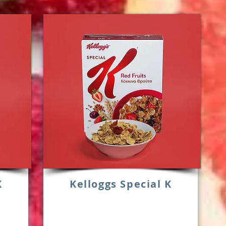
K
Kelloggs Special K