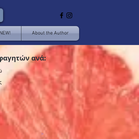
 NEW!
About the Author
φαγητών ανά:
ύ
ς
>