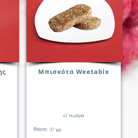
ης
Μπισκότα Weetabix
x2 τεμάχια
Βάρος:
37 γρ.