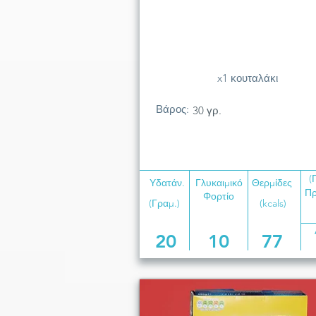
x1 κουταλάκι
Βάρος:
30 γρ.
(
Υδατάν.
Γλυκαιμικό
Θερμίδες
Πρ
Φορτίο
(Γραμ.)
(kcals)
20
10
77