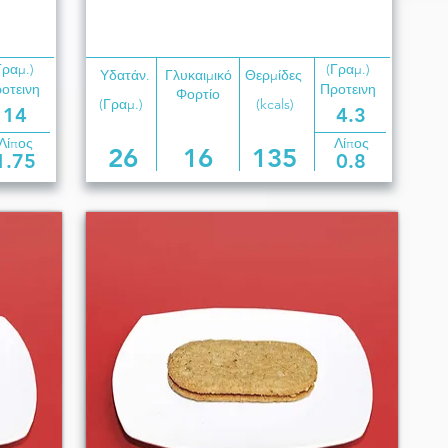
Γραμ.)
(Γραμ.)
Υδατάν.
Γλυκαιμικό
Θερμίδες
οτεινη
Προτεινη
Φορτίο
(Γραμ.)
(kcals)
14
4.3
Λίπος
Λίπος
26
16
135
1.75
0.8