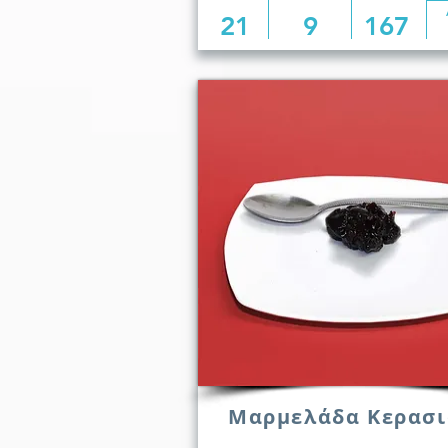
21
9
167
Μαρμελάδα Κερασι