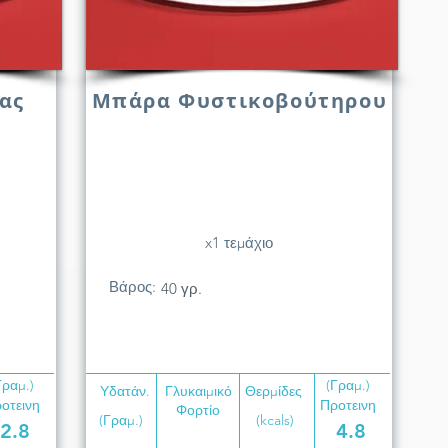
ας
Μπάρα Φυστικοβούτηρου
x1 τεμάχιο
Βάρος:
40 γρ.
Γραμ.)
(Γραμ.)
Υδατάν.
Γλυκαιμικό
Θερμίδες
οτεινη
Προτεινη
Φορτίο
(Γραμ.)
(kcals)
2.8
4.8