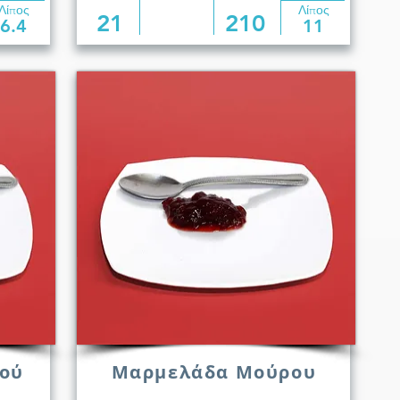
Λίπος
Λίπος
21
210
6.4
11
ού
Μαρμελάδα Μούρου