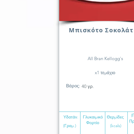
Μπισκότο Σοκολάτ
All Bran Kellogg's
x1 τεμάχιο
Βάρος:
40 γρ.
(
Υδατάν.
Γλυκαιμικό
Θερμίδες
Πρ
Φορτίο
(Γραμ.)
(kcals)