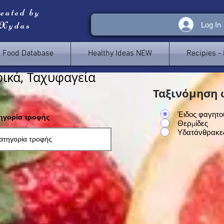
reated by
 Xydas
Log In
e Food Database
Healthy Ideas NEW
Recipies -
ικά, Ταχυφαγεία
Ταξινόμηση 
Έιδος φαγητο
τηγορία τροφής
Θερμίδες
Υδατάνθρακε
<