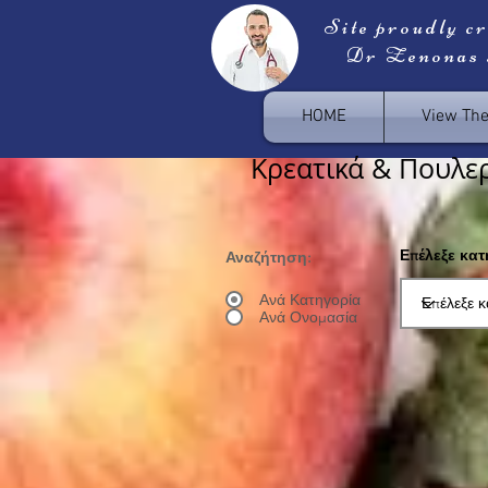
Site proudly c
Dr Zenonas
HOME
View Th
Κρεατικά & Πουλερ
Επέλεξε κα
Αναζήτηση:
Ανά Κατηγορία
Ανά Ονομασία