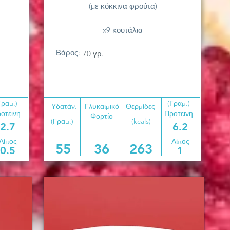
(με κόκκινα φρούτα)
x9 κουτάλια
Βάρος:
70 γρ.
Γραμ.)
(Γραμ.)
Υδατάν.
Γλυκαιμικό
Θερμίδες
οτεινη
Προτεινη
Φορτίο
(Γραμ.)
(kcals)
2.7
6.2
Λίπος
Λίπος
55
36
263
0.5
1