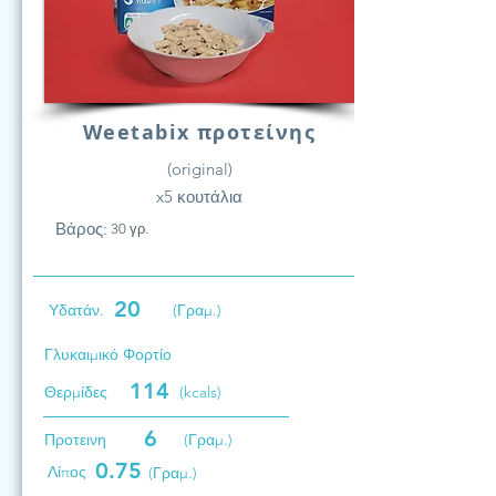
Weetabix προτείνης
(original)
x5 κουτάλια
Βάρος:
30 γρ.
20
Υδατάν.
(Γραμ.)
Γλυκαιμικό Φορτίο
114
Θερμίδες
(kcals)
6
Προτεινη
(Γραμ.)
0.75
Λίπος
(Γραμ.)