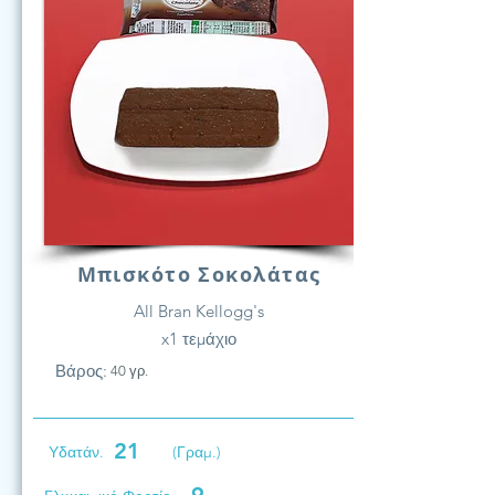
Μπισκότο Σοκολάτας
All Bran Kellogg's
x1 τεμάχιο
Βάρος:
40 γρ.
21
Υδατάν.
(Γραμ.)