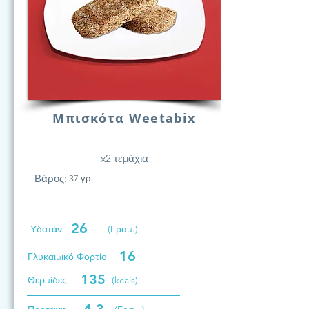
Μπισκότα Weetabix
x2 τεμάχια
Βάρος:
37 γρ.
26
Υδατάν.
(Γραμ.)
16
Γλυκαιμικό Φορτίο
135
Θερμίδες
(kcals)