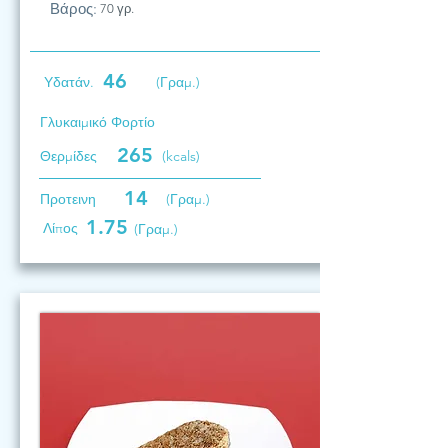
Βάρος:
70 γρ.
46
Υδατάν.
(Γραμ.)
Γλυκαιμικό Φορτίο
265
Θερμίδες
(kcals)
14
Προτεινη
(Γραμ.)
1.75
Λίπος
(Γραμ.)