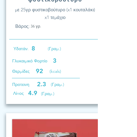
με 25γρ φυστικοβούτυρο (x1 κουταλάκι)
x1 τεμάχιο
Βάρος:
36 γρ.
8
Υδατάν.
(Γραμ.)
3
Γλυκαιμικό Φορτίο
92
Θερμίδες
(kcals)
2.3
Προτεινη
(Γραμ.)
4.9
Λίπος
(Γραμ.)