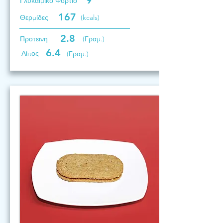
9
Γλυκαιμικό Φορτίο
167
Θερμίδες
(kcals)
2.8
Προτεινη
(Γραμ.)
6.4
Λίπος
(Γραμ.)