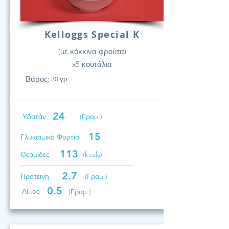
Kelloggs Special K
(με κόκκινα φρούτα)
x5 κουτάλια
Βάρος:
30 γρ.
24
Υδατάν.
(Γραμ.)
15
Γλυκαιμικό Φορτίο
113
Θερμίδες
(kcals)
2.7
Προτεινη
(Γραμ.)
0.5
Λίπος
(Γραμ.)