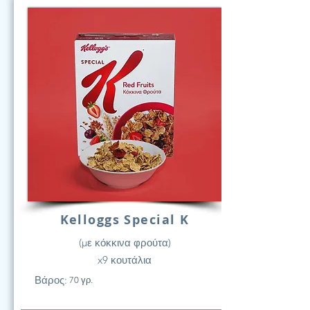
Kelloggs Special K
(με κόκκινα φρούτα)
x9 κουτάλια
Βάρος:
70 γρ.