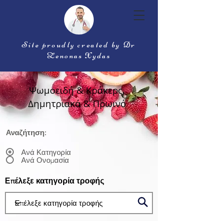
Site proudly created by Dr
Zenonas Xydas
Ψωμοειδή & Κράκερς,
Δημητριακά & Πρωινό
Αναζήτηση:
Ανά Κατηγορία
Ανά Ονομασία
Επέλεξε κατηγορία τροφής