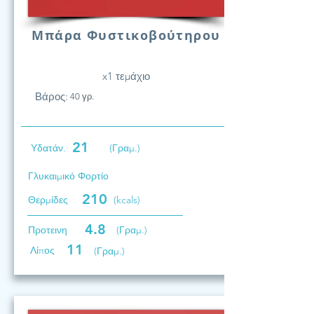
Μπάρα Φυστικοβούτηρου
x1 τεμάχιο
Βάρος:
40 γρ.
21
Υδατάν.
(Γραμ.)
Γλυκαιμικό Φορτίο
210
Θερμίδες
(kcals)
4.8
Προτεινη
(Γραμ.)
11
Λίπος
(Γραμ.)