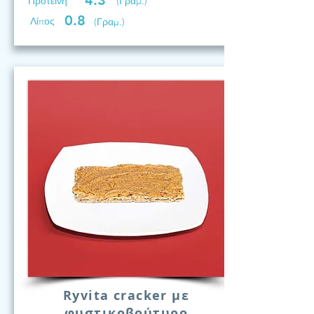
4.3
Προτεινη
(Γραμ.)
0.8
Λίπος
(Γραμ.)
Ryvita cracker με
φυστικοβούτυρο