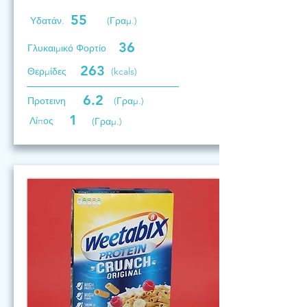
55
Υδατάν.
(Γραμ.)
36
Γλυκαιμικό Φορτίο
263
Θερμίδες
(kcals)
6.2
Προτεινη
(Γραμ.)
1
Λίπος
(Γραμ.)