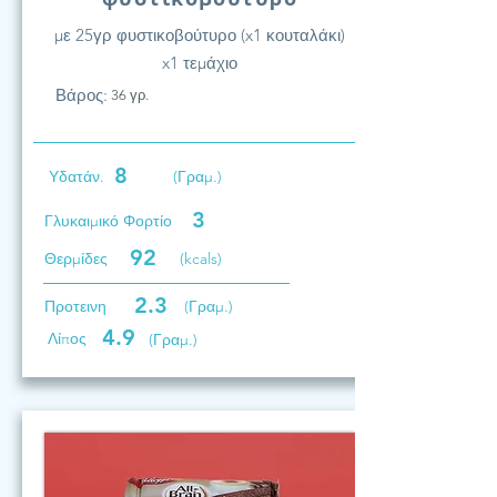
με 25γρ φυστικοβούτυρο (x1 κουταλάκι)
x1 τεμάχιο
Βάρος:
36 γρ.
8
Υδατάν.
(Γραμ.)
3
Γλυκαιμικό Φορτίο
92
Θερμίδες
(kcals)
2.3
Προτεινη
(Γραμ.)
4.9
Λίπος
(Γραμ.)