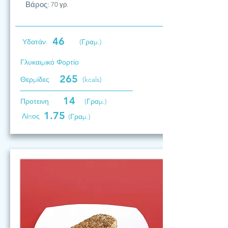
Βάρος:
70 γρ.
46
Υδατάν.
(Γραμ.)
Γλυκαιμικό Φορτίο
265
Θερμίδες
(kcals)
14
Προτεινη
(Γραμ.)
1.75
Λίπος
(Γραμ.)