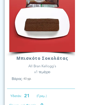
Μπισκότο Σοκολάτας
All Bran Kellogg's
x1 τεμάχιο
Βάρος:
40 γρ.
21
Υδατάν.
(Γραμ.)