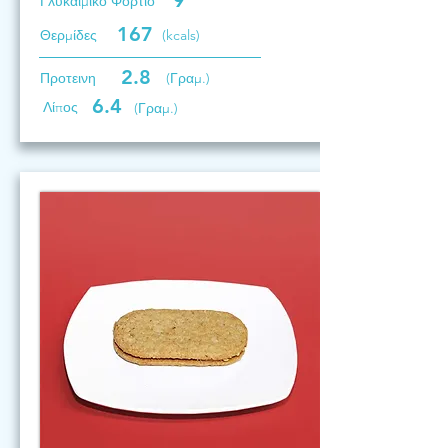
9
Γλυκαιμικό Φορτίο
167
Θερμίδες
(kcals)
2.8
Προτεινη
(Γραμ.)
6.4
Λίπος
(Γραμ.)