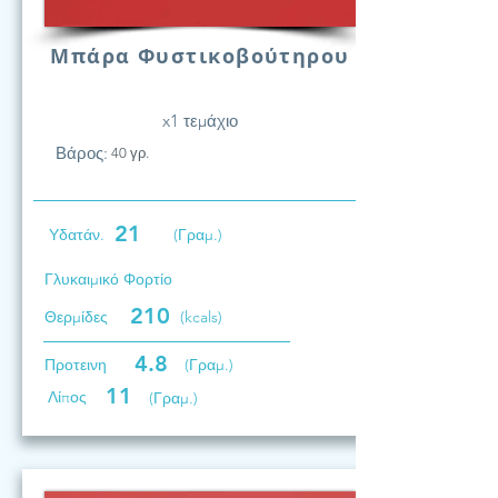
Μπάρα Φυστικοβούτηρου
x1 τεμάχιο
Βάρος:
40 γρ.
21
Υδατάν.
(Γραμ.)
Γλυκαιμικό Φορτίο
210
Θερμίδες
(kcals)
4.8
Προτεινη
(Γραμ.)
11
Λίπος
(Γραμ.)