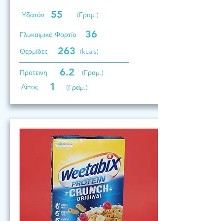
55
Υδατάν.
(Γραμ.)
36
Γλυκαιμικό Φορτίο
263
Θερμίδες
(kcals)
6.2
Προτεινη
(Γραμ.)
1
Λίπος
(Γραμ.)