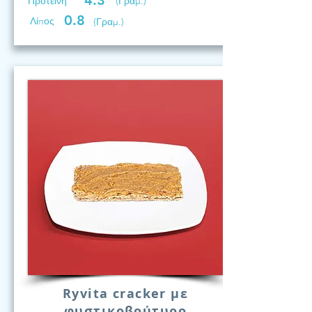
4.3
Προτεινη
(Γραμ.)
0.8
Λίπος
(Γραμ.)
Ryvita cracker με
φυστικοβούτυρο