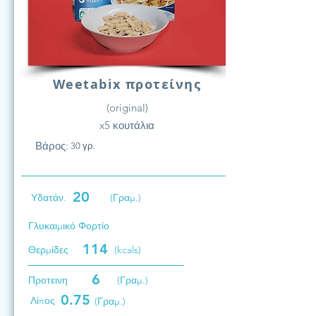
Weetabix προτείνης
(original)
x5 κουτάλια
Βάρος:
30 γρ.
20
Υδατάν.
(Γραμ.)
Γλυκαιμικό Φορτίο
114
Θερμίδες
(kcals)
6
Προτεινη
(Γραμ.)
0.75
Λίπος
(Γραμ.)