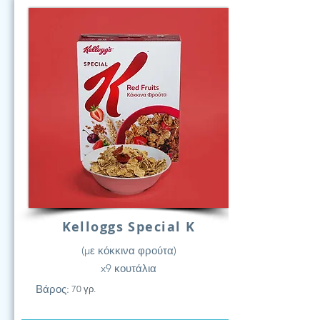
Kelloggs Special K
(με κόκκινα φρούτα)
x9 κουτάλια
Βάρος:
70 γρ.