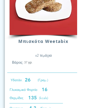
Μπισκότα Weetabix
x2 τεμάχια
Βάρος:
37 γρ.
26
Υδατάν.
(Γραμ.)
16
Γλυκαιμικό Φορτίο
135
Θερμίδες
(kcals)