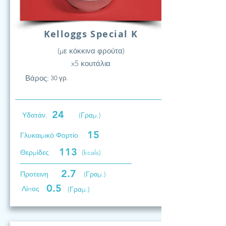
Kelloggs Special K
(με κόκκινα φρούτα)
x5 κουτάλια
Βάρος:
30 γρ.
24
Υδατάν.
(Γραμ.)
15
Γλυκαιμικό Φορτίο
113
Θερμίδες
(kcals)
2.7
Προτεινη
(Γραμ.)
0.5
Λίπος
(Γραμ.)