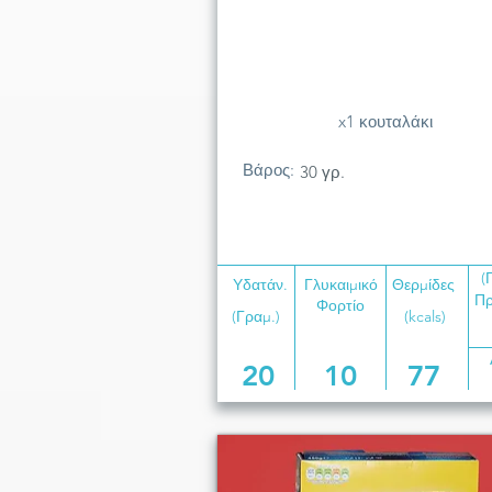
x1 κουταλάκι
Βάρος:
30 γρ.
(
Υδατάν.
Γλυκαιμικό
Θερμίδες
Πρ
Φορτίο
(Γραμ.)
(kcals)
20
10
77