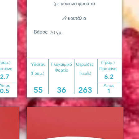
(με κόκκινα φρούτα)
x9 κουτάλια
Βάρος:
70 γρ.
Γραμ.)
(Γραμ.)
Υδατάν.
Γλυκαιμικό
Θερμίδες
οτεινη
Προτεινη
Φορτίο
(Γραμ.)
(kcals)
2.7
6.2
Λίπος
Λίπος
55
36
263
0.5
1