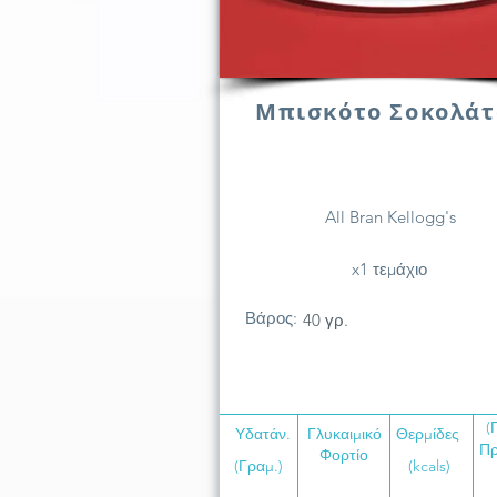
Μπισκότο Σοκολάτ
All Bran Kellogg's
x1 τεμάχιο
Βάρος:
40 γρ.
(
Υδατάν.
Γλυκαιμικό
Θερμίδες
Πρ
Φορτίο
(Γραμ.)
(kcals)