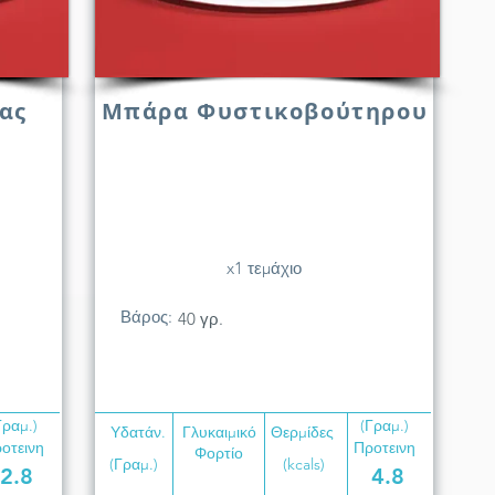
ας
Μπάρα Φυστικοβούτηρου
x1 τεμάχιο
Βάρος:
40 γρ.
Γραμ.)
(Γραμ.)
Υδατάν.
Γλυκαιμικό
Θερμίδες
οτεινη
Προτεινη
Φορτίο
(Γραμ.)
(kcals)
2.8
4.8