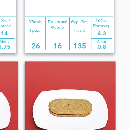
Γραμ.)
(Γραμ.)
Υδατάν.
Γλυκαιμικό
Θερμίδες
οτεινη
Προτεινη
Φορτίο
(Γραμ.)
(kcals)
14
4.3
Λίπος
Λίπος
26
16
135
1.75
0.8