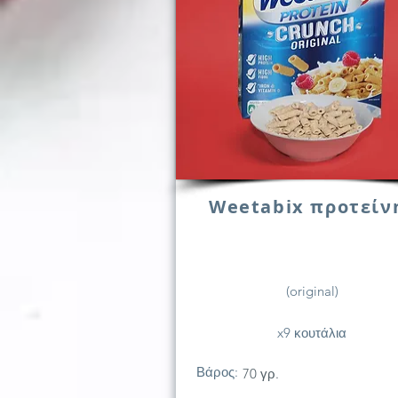
Weetabix προτείν
(original)
x9 κουτάλια
Βάρος:
70 γρ.