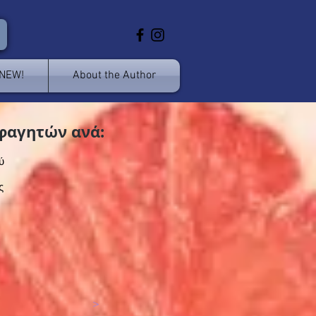
 NEW!
About the Author
φαγητών ανά:
ύ
ς
>