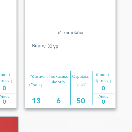
x1 κουταλάκι
Βάρος:
30 γρ.
Γραμ.)
(Γραμ.)
Υδατάν.
Γλυκαιμικό
Θερμίδες
οτεινη
Προτεινη
Φορτίο
(Γραμ.)
(kcals)
0
0
Λίπος
Λίπος
13
6
50
0
0