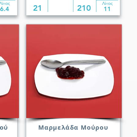
Λίπος
Λίπος
21
210
6.4
11
ού
Μαρμελάδα Μούρου