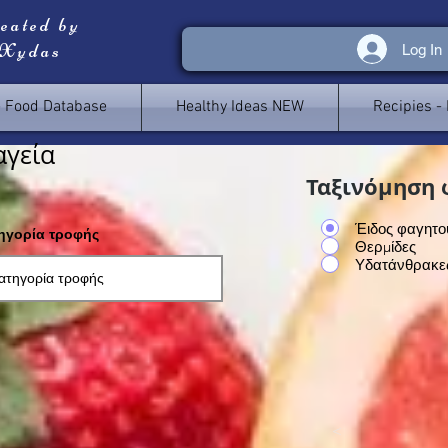
reated by
 Xydas
Log In
e Food Database
Healthy Ideas NEW
Recipies -
αγεία
Ταξινόμηση 
Έιδος φαγητο
τηγορία τροφής
Θερμίδες
Υδατάνθρακε
<