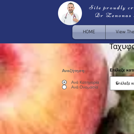
Site proudly c
Dr Zenonas
HOME
View Th
Ταχυφ
Επέλεξε κα
Αναζήτηση:
Ανά Κατηγορία
Ανά Ονομασία