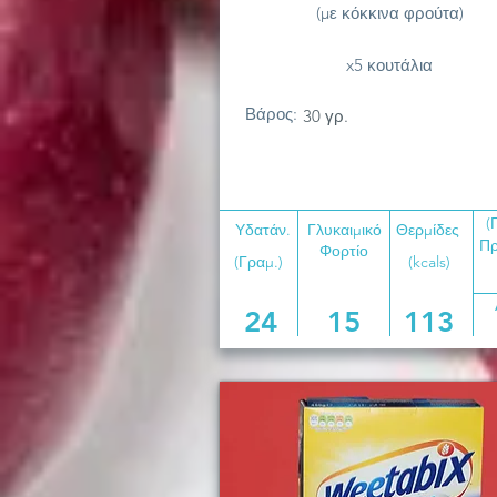
(με κόκκινα φρούτα)
x5 κουτάλια
Βάρος:
30 γρ.
(
Υδατάν.
Γλυκαιμικό
Θερμίδες
Πρ
Φορτίο
(Γραμ.)
(kcals)
24
15
113