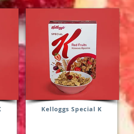
K
Kelloggs Special K