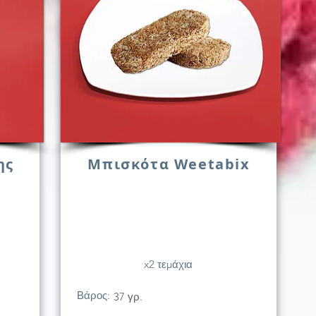
ης
Μπισκότα Weetabix
x2 τεμάχια
Βάρος:
37 γρ.