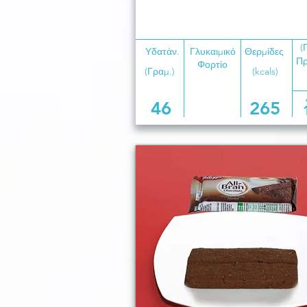
(
Υδατάν.
Γλυκαιμικό
Θερμίδες
Πρ
Φορτίο
(Γραμ.)
(kcals)
46
265