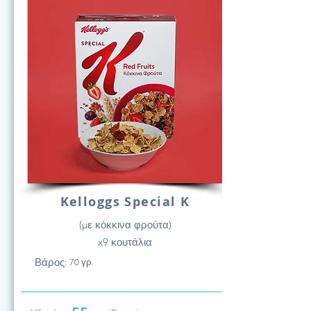
Kelloggs Special K
(με κόκκινα φρούτα)
x9 κουτάλια
Βάρος:
70 γρ.