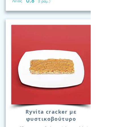
0.8
Λίπος
(Γραμ.)
Ryvita cracker με
φυστικοβούτυρο