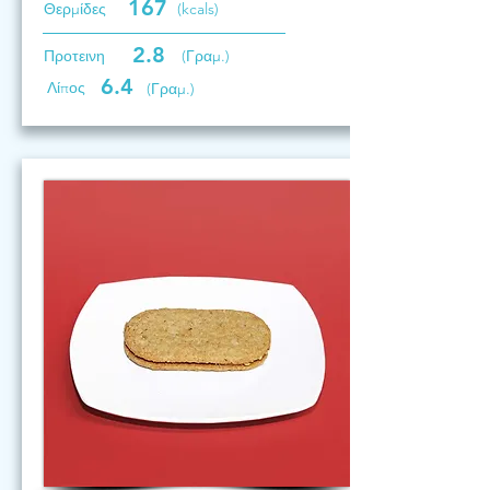
167
Θερμίδες
(kcals)
2.8
Προτεινη
(Γραμ.)
6.4
Λίπος
(Γραμ.)