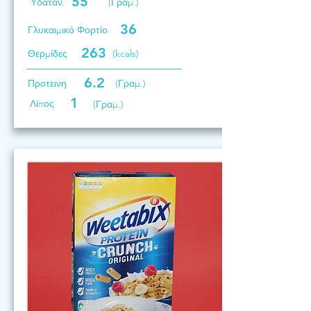
55
Υδατάν.
(Γραμ.)
36
Γλυκαιμικό Φορτίο
263
Θερμίδες
(kcals)
6.2
Προτεινη
(Γραμ.)
1
Λίπος
(Γραμ.)