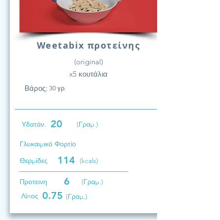
Weetabix προτείνης
(original)
x5 κουτάλια
Βάρος:
30 γρ.
20
Υδατάν.
(Γραμ.)
Γλυκαιμικό Φορτίο
114
Θερμίδες
(kcals)
6
Προτεινη
(Γραμ.)
0.75
Λίπος
(Γραμ.)