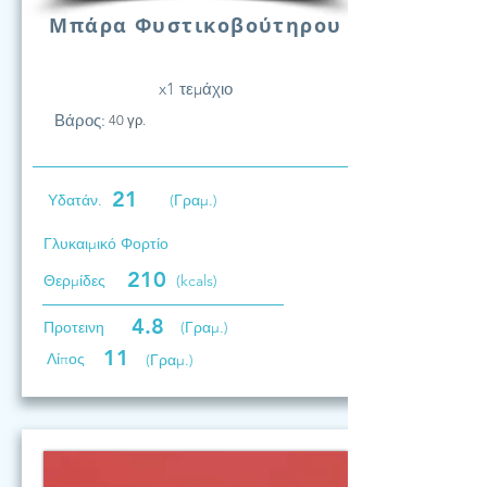
Μπάρα Φυστικοβούτηρου
x1 τεμάχιο
Βάρος:
40 γρ.
21
Υδατάν.
(Γραμ.)
Γλυκαιμικό Φορτίο
210
Θερμίδες
(kcals)
4.8
Προτεινη
(Γραμ.)
11
Λίπος
(Γραμ.)