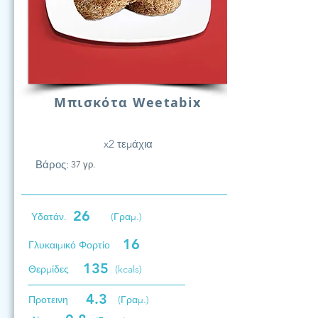
Μπισκότα Weetabix
x2 τεμάχια
Βάρος:
37 γρ.
26
Υδατάν.
(Γραμ.)
16
Γλυκαιμικό Φορτίο
135
Θερμίδες
(kcals)
4.3
Προτεινη
(Γραμ.)