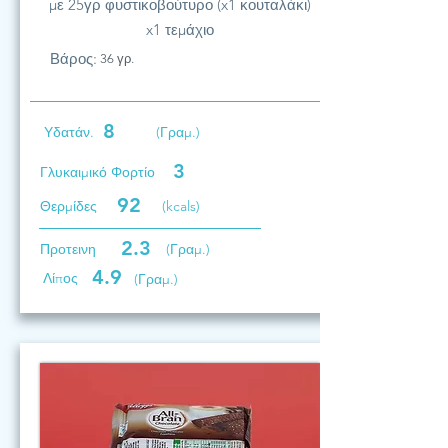
με 25γρ φυστικοβούτυρο (x1 κουταλάκι)
x1 τεμάχιο
Βάρος:
36 γρ.
8
Υδατάν.
(Γραμ.)
3
Γλυκαιμικό Φορτίο
92
Θερμίδες
(kcals)
2.3
Προτεινη
(Γραμ.)
4.9
Λίπος
(Γραμ.)