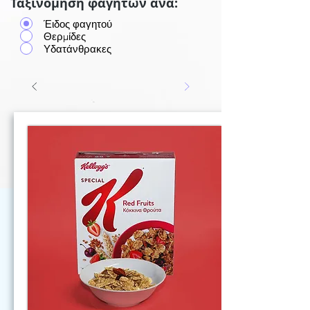
Ταξινόμηση φαγητών ανά:
Έιδος φαγητού
Θερμίδες
Υδατάνθρακες