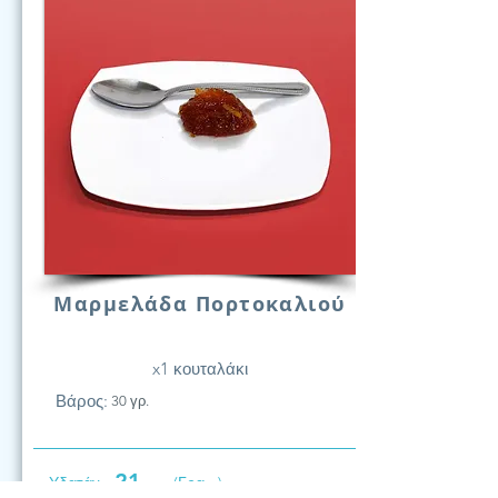
Μαρμελάδα Πορτοκαλιού
x1 κουταλάκι
Βάρος:
30 γρ.
21
Υδατάν.
(Γραμ.)