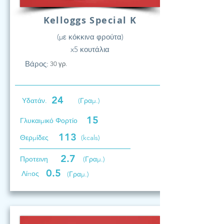
Kelloggs Special K
(με κόκκινα φρούτα)
x5 κουτάλια
Βάρος:
30 γρ.
24
Υδατάν.
(Γραμ.)
15
Γλυκαιμικό Φορτίο
113
Θερμίδες
(kcals)
2.7
Προτεινη
(Γραμ.)
0.5
Λίπος
(Γραμ.)