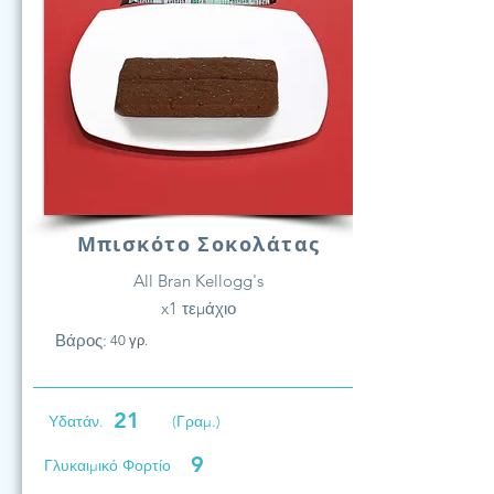
Μπισκότο Σοκολάτας
All Bran Kellogg's
x1 τεμάχιο
Βάρος:
40 γρ.
21
Υδατάν.
(Γραμ.)
9
Γλυκαιμικό Φορτίο