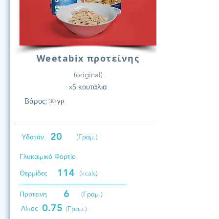
Weetabix προτείνης
(original)
x5 κουτάλια
Βάρος:
30 γρ.
20
Υδατάν.
(Γραμ.)
Γλυκαιμικό Φορτίο
114
Θερμίδες
(kcals)
6
Προτεινη
(Γραμ.)
0.75
Λίπος
(Γραμ.)