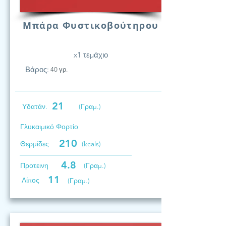
Μπάρα Φυστικοβούτηρου
x1 τεμάχιο
Βάρος:
40 γρ.
21
Υδατάν.
(Γραμ.)
Γλυκαιμικό Φορτίο
210
Θερμίδες
(kcals)
4.8
Προτεινη
(Γραμ.)
11
Λίπος
(Γραμ.)