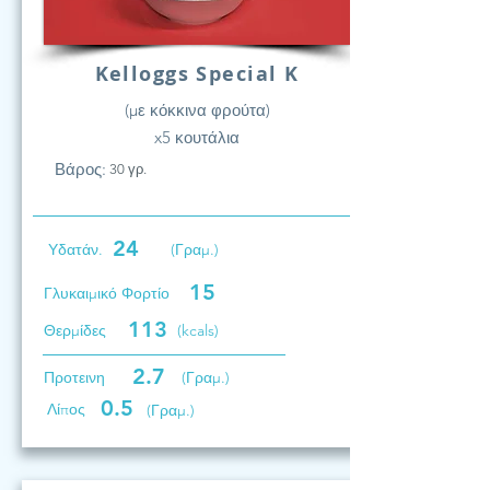
Kelloggs Special K
(με κόκκινα φρούτα)
x5 κουτάλια
Βάρος:
30 γρ.
24
Υδατάν.
(Γραμ.)
15
Γλυκαιμικό Φορτίο
113
Θερμίδες
(kcals)
2.7
Προτεινη
(Γραμ.)
0.5
Λίπος
(Γραμ.)