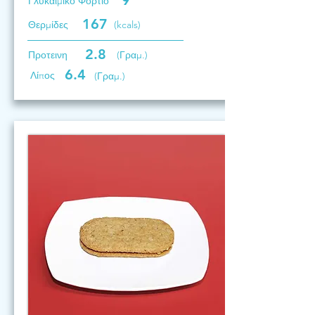
9
Γλυκαιμικό Φορτίο
167
Θερμίδες
(kcals)
2.8
Προτεινη
(Γραμ.)
6.4
Λίπος
(Γραμ.)