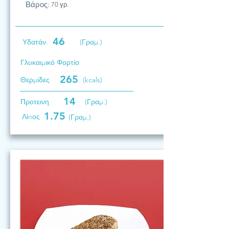
Βάρος:
70 γρ.
46
Υδατάν.
(Γραμ.)
Γλυκαιμικό Φορτίο
265
Θερμίδες
(kcals)
14
Προτεινη
(Γραμ.)
1.75
Λίπος
(Γραμ.)