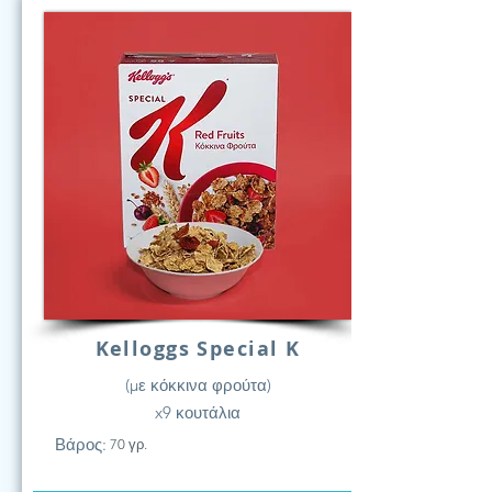
Kelloggs Special K
(με κόκκινα φρούτα)
x9 κουτάλια
Βάρος:
70 γρ.