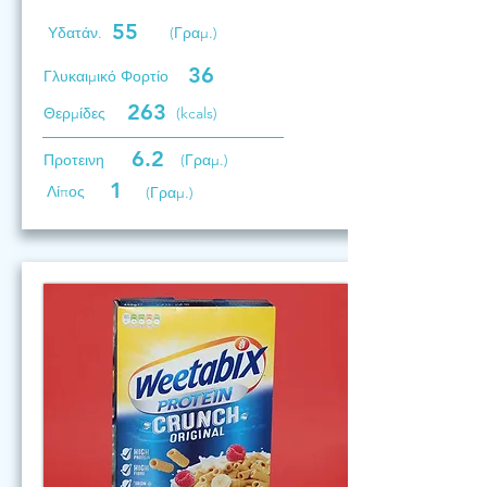
55
Υδατάν.
(Γραμ.)
36
Γλυκαιμικό Φορτίο
263
Θερμίδες
(kcals)
6.2
Προτεινη
(Γραμ.)
1
Λίπος
(Γραμ.)