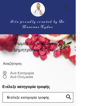
Site proudly created by Dr
Zenonas Xydas
Ψωμοειδή & Κράκερς,
Δημητριακά & Πρωινό
Αναζήτηση:
Ανά Κατηγορία
Ανά Ονομασία
Επέλεξε κατηγορία τροφής