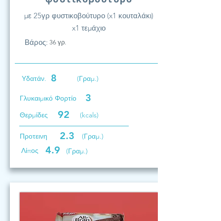
με 25γρ φυστικοβούτυρο (x1 κουταλάκι)
x1 τεμάχιο
Βάρος:
36 γρ.
8
Υδατάν.
(Γραμ.)
3
Γλυκαιμικό Φορτίο
92
Θερμίδες
(kcals)
2.3
Προτεινη
(Γραμ.)
4.9
Λίπος
(Γραμ.)