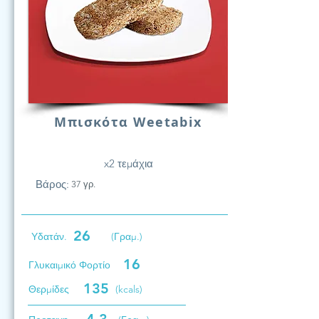
Μπισκότα Weetabix
x2 τεμάχια
Βάρος:
37 γρ.
26
Υδατάν.
(Γραμ.)
16
Γλυκαιμικό Φορτίο
135
Θερμίδες
(kcals)