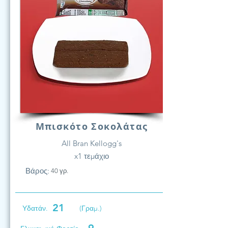
Μπισκότο Σοκολάτας
All Bran Kellogg's
x1 τεμάχιο
Βάρος:
40 γρ.
21
Υδατάν.
(Γραμ.)