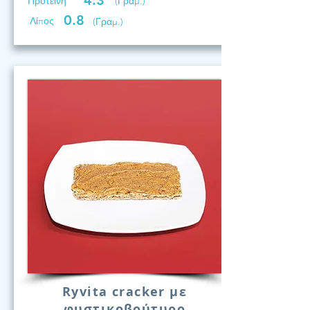
4.3
Προτεινη
(Γραμ.)
0.8
Λίπος
(Γραμ.)
Ryvita cracker με
φυστικοβούτυρο