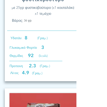
με 25γρ φυστικοβούτυρο (x1 κουταλάκι)
x1 τεμάχιο
Βάρος:
36 γρ.
8
Υδατάν.
(Γραμ.)
3
Γλυκαιμικό Φορτίο
92
Θερμίδες
(kcals)
2.3
Προτεινη
(Γραμ.)
4.9
Λίπος
(Γραμ.)