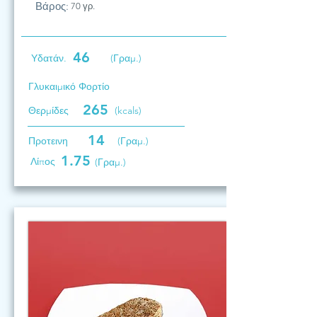
Βάρος:
70 γρ.
46
Υδατάν.
(Γραμ.)
Γλυκαιμικό Φορτίο
265
Θερμίδες
(kcals)
14
Προτεινη
(Γραμ.)
1.75
Λίπος
(Γραμ.)