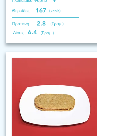
9
Γλυκαιμικό Φορτίο
167
Θερμίδες
(kcals)
2.8
Προτεινη
(Γραμ.)
6.4
Λίπος
(Γραμ.)