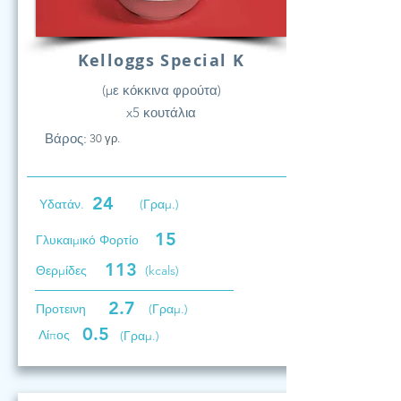
Kelloggs Special K
(με κόκκινα φρούτα)
x5 κουτάλια
Βάρος:
30 γρ.
24
Υδατάν.
(Γραμ.)
15
Γλυκαιμικό Φορτίο
113
Θερμίδες
(kcals)
2.7
Προτεινη
(Γραμ.)
0.5
Λίπος
(Γραμ.)