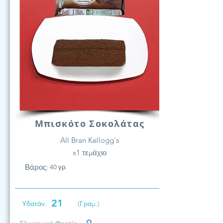
Μπισκότο Σοκολάτας
All Bran Kellogg's
x1 τεμάχιο
Βάρος:
40 γρ.
21
Υδατάν.
(Γραμ.)