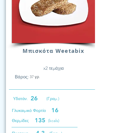
Μπισκότα Weetabix
x2 τεμάχια
Βάρος:
37 γρ.
26
Υδατάν.
(Γραμ.)
16
Γλυκαιμικό Φορτίο
135
Θερμίδες
(kcals)