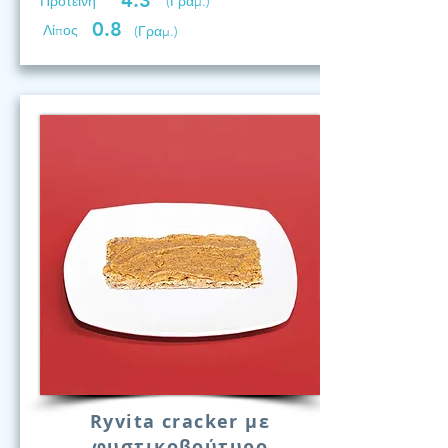
4.3
Προτεινη
(Γραμ.)
0.8
Λίπος
(Γραμ.)
Ryvita cracker με
φυστικοβούτυρο