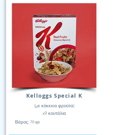
Kelloggs Special K
(με κόκκινα φρούτα)
x9 κουτάλια
Βάρος:
70 γρ.