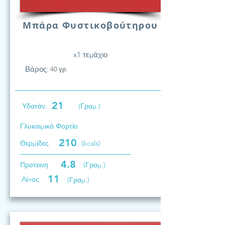
Μπάρα Φυστικοβούτηρου
x1 τεμάχιο
Βάρος:
40 γρ.
21
Υδατάν.
(Γραμ.)
Γλυκαιμικό Φορτίο
210
Θερμίδες
(kcals)
4.8
Προτεινη
(Γραμ.)
11
Λίπος
(Γραμ.)