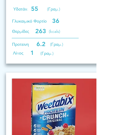
55
Υδατάν.
(Γραμ.)
36
Γλυκαιμικό Φορτίο
263
Θερμίδες
(kcals)
6.2
Προτεινη
(Γραμ.)
1
Λίπος
(Γραμ.)