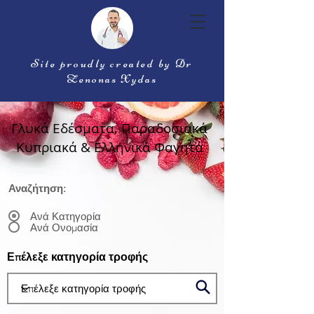
Site proudly created by Dr
Zenonas Xydas
Γλυκά Εδέσματα, Παραδοσιακά
Κυπριακά & Ελληνικά Φαγητά
Αναζήτηση:
Ανά Κατηγορία
Ανά Ονομασία
Επέλεξε κατηγορία τροφής