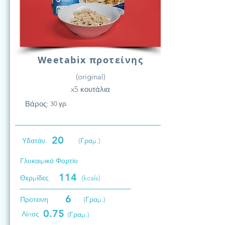
Weetabix προτείνης
(original)
x5 κουτάλια
Βάρος:
30 γρ.
20
Υδατάν.
(Γραμ.)
Γλυκαιμικό Φορτίο
114
Θερμίδες
(kcals)
6
Προτεινη
(Γραμ.)
0.75
Λίπος
(Γραμ.)