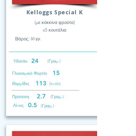
Kelloggs Special K
(με κόκκινα φρούτα)
x5 κουτάλια
Βάρος:
30 γρ.
24
Υδατάν.
(Γραμ.)
15
Γλυκαιμικό Φορτίο
113
Θερμίδες
(kcals)
2.7
Προτεινη
(Γραμ.)
0.5
Λίπος
(Γραμ.)