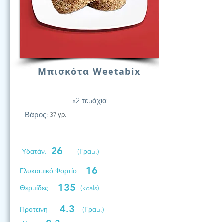
Μπισκότα Weetabix
x2 τεμάχια
Βάρος:
37 γρ.
26
Υδατάν.
(Γραμ.)
16
Γλυκαιμικό Φορτίο
135
Θερμίδες
(kcals)
4.3
Προτεινη
(Γραμ.)