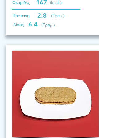
167
Θερμίδες
(kcals)
2.8
Προτεινη
(Γραμ.)
6.4
Λίπος
(Γραμ.)