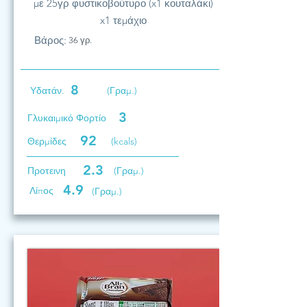
με 25γρ φυστικοβούτυρο (x1 κουταλάκι)
x1 τεμάχιο
Βάρος:
36 γρ.
8
Υδατάν.
(Γραμ.)
3
Γλυκαιμικό Φορτίο
92
Θερμίδες
(kcals)
2.3
Προτεινη
(Γραμ.)
4.9
Λίπος
(Γραμ.)