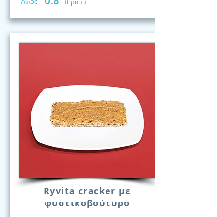
0.8
Λίπος
(Γραμ.)
Ryvita cracker με
φυστικοβούτυρο