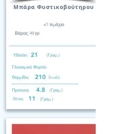
Μπάρα Φυστικοβούτηρου
x1 τεμάχιο
Βάρος:
40 γρ.
21
Υδατάν.
(Γραμ.)
Γλυκαιμικό Φορτίο
210
Θερμίδες
(kcals)
4.8
Προτεινη
(Γραμ.)
11
Λίπος
(Γραμ.)