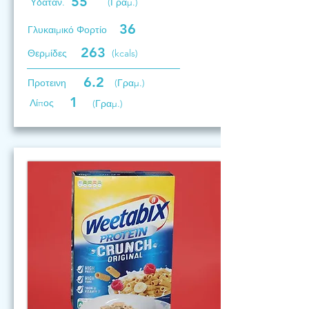
55
Υδατάν.
(Γραμ.)
36
Γλυκαιμικό Φορτίο
263
Θερμίδες
(kcals)
6.2
Προτεινη
(Γραμ.)
1
Λίπος
(Γραμ.)