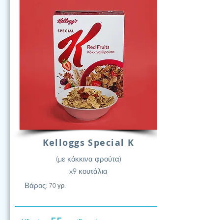
Kelloggs Special K
(με κόκκινα φρούτα)
x9 κουτάλια
Βάρος:
70 γρ.