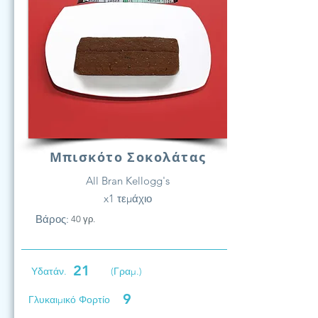
Μπισκότο Σοκολάτας
All Bran Kellogg's
x1 τεμάχιο
Βάρος:
40 γρ.
21
Υδατάν.
(Γραμ.)
9
Γλυκαιμικό Φορτίο