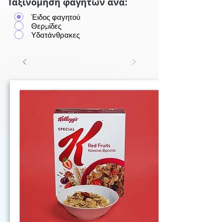
Ταξινόμηση φαγητών ανά:
Έιδος φαγητού
Θερμίδες
Υδατάνθρακες