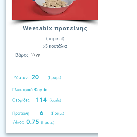
Weetabix προτείνης
(original)
x5 κουτάλια
Βάρος:
30 γρ.
20
Υδατάν.
(Γραμ.)
Γλυκαιμικό Φορτίο
114
Θερμίδες
(kcals)
6
Προτεινη
(Γραμ.)
0.75
Λίπος
(Γραμ.)