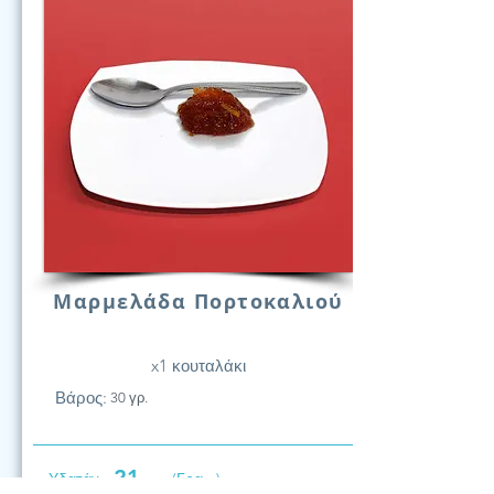
Μαρμελάδα Πορτοκαλιού
x1 κουταλάκι
Βάρος:
30 γρ.
21
Υδατάν.
(Γραμ.)