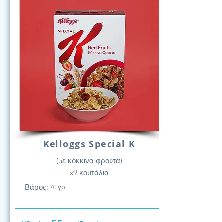
Kelloggs Special K
(με κόκκινα φρούτα)
x9 κουτάλια
Βάρος:
70 γρ.