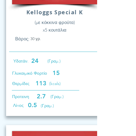
Kelloggs Special K
(με κόκκινα φρούτα)
x5 κουτάλια
Βάρος:
30 γρ.
24
Υδατάν.
(Γραμ.)
15
Γλυκαιμικό Φορτίο
113
Θερμίδες
(kcals)
2.7
Προτεινη
(Γραμ.)
0.5
Λίπος
(Γραμ.)