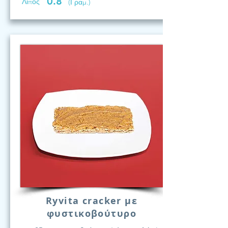
0.8
Λίπος
(Γραμ.)
Ryvita cracker με
φυστικοβούτυρο