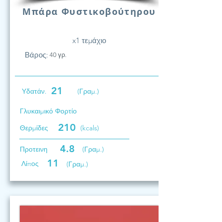
Μπάρα Φυστικοβούτηρου
x1 τεμάχιο
Βάρος:
40 γρ.
21
Υδατάν.
(Γραμ.)
Γλυκαιμικό Φορτίο
210
Θερμίδες
(kcals)
4.8
Προτεινη
(Γραμ.)
11
Λίπος
(Γραμ.)