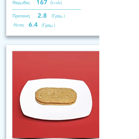
167
Θερμίδες
(kcals)
2.8
Προτεινη
(Γραμ.)
6.4
Λίπος
(Γραμ.)