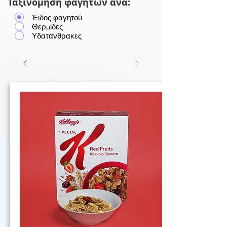
Ταξινόμηση φαγητών ανά:
Έιδος φαγητού
Θερμίδες
Υδατάνθρακες