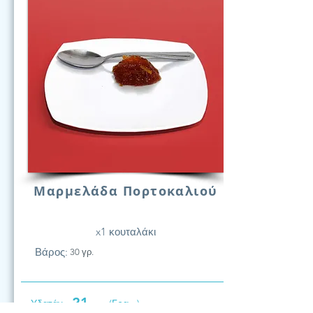
Μαρμελάδα Πορτοκαλιού
x1 κουταλάκι
Βάρος:
30 γρ.
21
Υδατάν.
(Γραμ.)