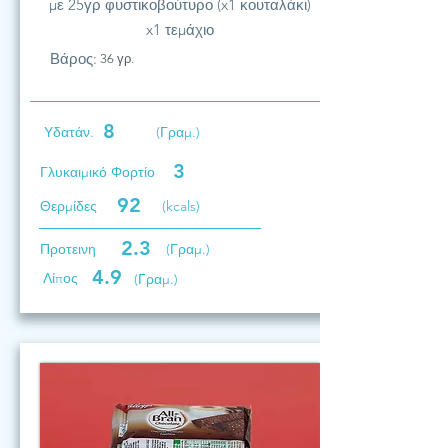
με 25γρ φυστικοβούτυρο (x1 κουταλάκι)
x1 τεμάχιο
Βάρος:
36 γρ.
8
Υδατάν.
(Γραμ.)
3
Γλυκαιμικό Φορτίο
92
Θερμίδες
(kcals)
2.3
Προτεινη
(Γραμ.)
4.9
Λίπος
(Γραμ.)