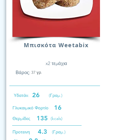
Μπισκότα Weetabix
x2 τεμάχια
Βάρος:
37 γρ.
26
Υδατάν.
(Γραμ.)
16
Γλυκαιμικό Φορτίο
135
Θερμίδες
(kcals)
4.3
Προτεινη
(Γραμ.)