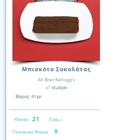
Μπισκότο Σοκολάτας
All Bran Kellogg's
x1 τεμάχιο
Βάρος:
40 γρ.
21
Υδατάν.
(Γραμ.)
9
Γλυκαιμικό Φορτίο