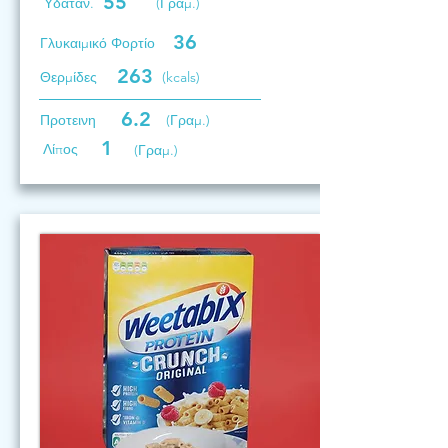
55
Υδατάν.
(Γραμ.)
36
Γλυκαιμικό Φορτίο
263
Θερμίδες
(kcals)
6.2
Προτεινη
(Γραμ.)
1
Λίπος
(Γραμ.)