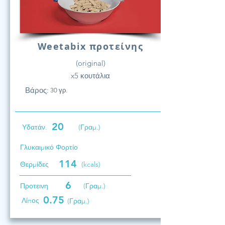
Weetabix προτείνης
(original)
x5 κουτάλια
Βάρος:
30 γρ.
20
Υδατάν.
(Γραμ.)
Γλυκαιμικό Φορτίο
114
Θερμίδες
(kcals)
6
Προτεινη
(Γραμ.)
0.75
Λίπος
(Γραμ.)