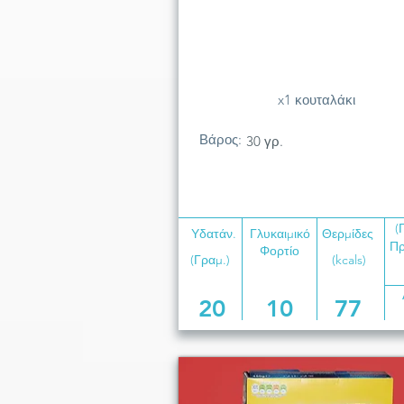
x1 κουταλάκι
Βάρος:
30 γρ.
(
Υδατάν.
Γλυκαιμικό
Θερμίδες
Πρ
Φορτίο
(Γραμ.)
(kcals)
20
10
77