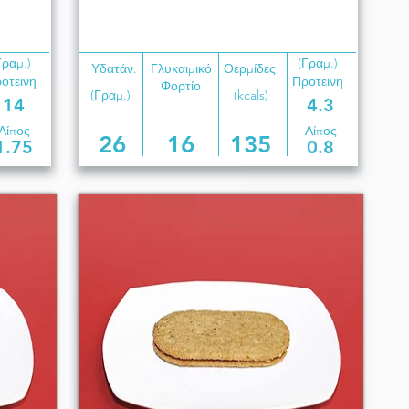
Γραμ.)
(Γραμ.)
Υδατάν.
Γλυκαιμικό
Θερμίδες
οτεινη
Προτεινη
Φορτίο
(Γραμ.)
(kcals)
14
4.3
Λίπος
Λίπος
26
16
135
1.75
0.8