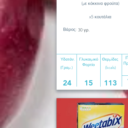
(με κόκκινα φρούτα)
x5 κουτάλια
Βάρος:
30 γρ.
(
Υδατάν.
Γλυκαιμικό
Θερμίδες
Πρ
Φορτίο
(Γραμ.)
(kcals)
24
15
113