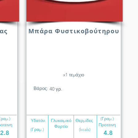
ας
Μπάρα Φυστικοβούτηρου
x1 τεμάχιο
Βάρος:
40 γρ.
Γραμ.)
(Γραμ.)
Υδατάν.
Γλυκαιμικό
Θερμίδες
οτεινη
Προτεινη
Φορτίο
(Γραμ.)
(kcals)
2.8
4.8