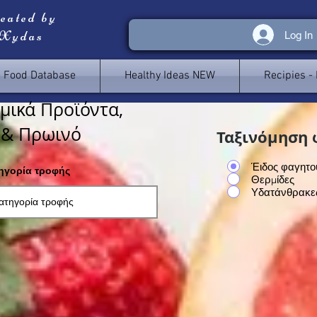
reated by
 Xydas
Log In
e Food Database
Healthy Ideas NEW
Recipies -
μικά Προϊόντα,
 & Πρωινό
Ταξινόμηση 
Έιδος φαγητο
τηγορία τροφής
Θερμίδες
Υδατάνθρακε
<