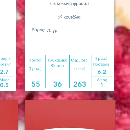
(με κόκκινα φρούτα)
x9 κουτάλια
Βάρος:
70 γρ.
Γραμ.)
(Γραμ.)
Υδατάν.
Γλυκαιμικό
Θερμίδες
οτεινη
Προτεινη
Φορτίο
(Γραμ.)
(kcals)
2.7
6.2
Λίπος
Λίπος
55
36
263
0.5
1