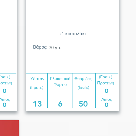
x1 κουταλάκι
Βάρος:
30 γρ.
Γραμ.)
(Γραμ.)
Υδατάν.
Γλυκαιμικό
Θερμίδες
οτεινη
Προτεινη
Φορτίο
(Γραμ.)
(kcals)
0
0
Λίπος
Λίπος
13
6
50
0
0