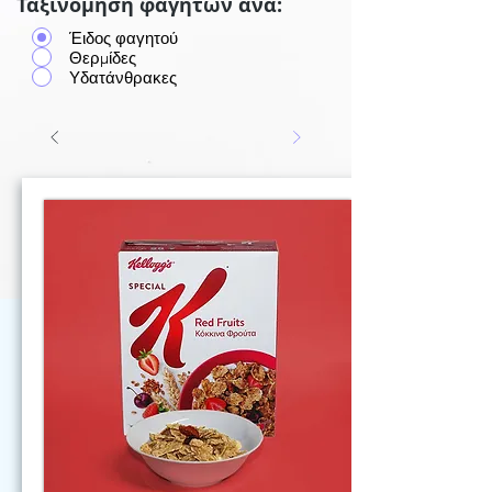
Ταξινόμηση φαγητών ανά:
Έιδος φαγητού
Θερμίδες
Υδατάνθρακες