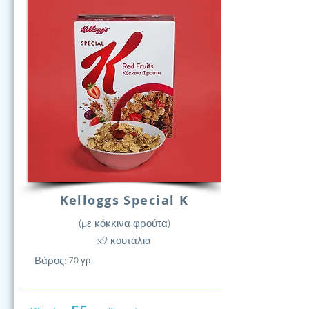
Kelloggs Special K
(με κόκκινα φρούτα)
x9 κουτάλια
Βάρος:
70 γρ.