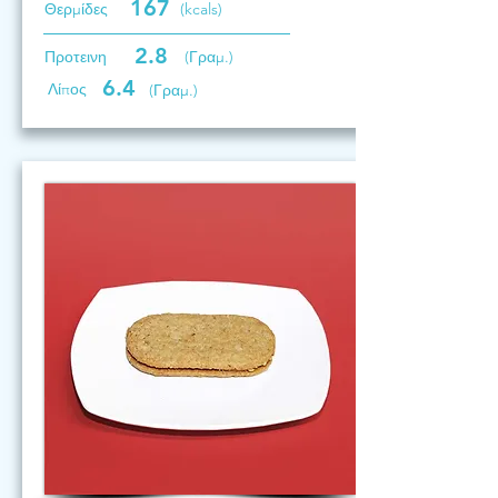
167
Θερμίδες
(kcals)
2.8
Προτεινη
(Γραμ.)
6.4
Λίπος
(Γραμ.)