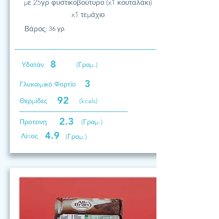
με 25γρ φυστικοβούτυρο (x1 κουταλάκι)
x1 τεμάχιο
Βάρος:
36 γρ.
8
Υδατάν.
(Γραμ.)
3
Γλυκαιμικό Φορτίο
92
Θερμίδες
(kcals)
2.3
Προτεινη
(Γραμ.)
4.9
Λίπος
(Γραμ.)