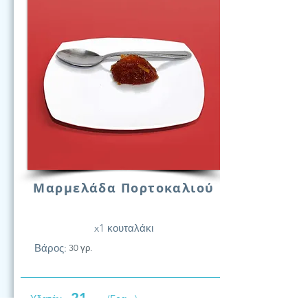
Μαρμελάδα Πορτοκαλιού
x1 κουταλάκι
Βάρος:
30 γρ.
21
Υδατάν.
(Γραμ.)