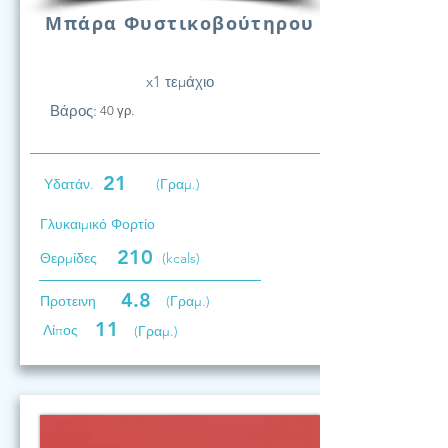
Μπάρα Φυστικοβούτηρου
x1 τεμάχιο
Βάρος:
40 γρ.
21
Υδατάν.
(Γραμ.)
Γλυκαιμικό Φορτίο
210
Θερμίδες
(kcals)
4.8
Προτεινη
(Γραμ.)
11
Λίπος
(Γραμ.)