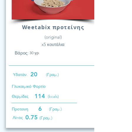
Weetabix προτείνης
(original)
x5 κουτάλια
Βάρος:
30 γρ.
20
Υδατάν.
(Γραμ.)
Γλυκαιμικό Φορτίο
114
Θερμίδες
(kcals)
6
Προτεινη
(Γραμ.)
0.75
Λίπος
(Γραμ.)