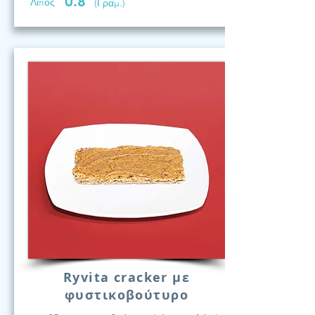
0.8
Λίπος
(Γραμ.)
Ryvita cracker με
φυστικοβούτυρο