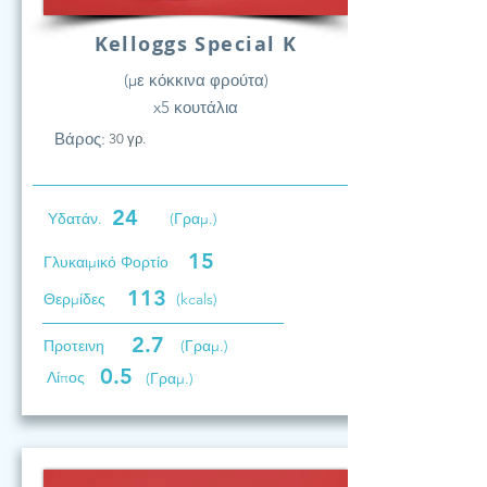
Kelloggs Special K
(με κόκκινα φρούτα)
x5 κουτάλια
Βάρος:
30 γρ.
24
Υδατάν.
(Γραμ.)
15
Γλυκαιμικό Φορτίο
113
Θερμίδες
(kcals)
2.7
Προτεινη
(Γραμ.)
0.5
Λίπος
(Γραμ.)