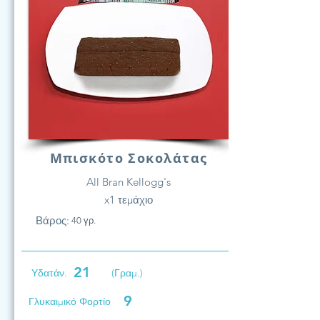
Μπισκότο Σοκολάτας
All Bran Kellogg's
x1 τεμάχιο
Βάρος:
40 γρ.
21
Υδατάν.
(Γραμ.)
9
Γλυκαιμικό Φορτίο