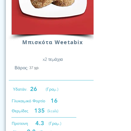
Μπισκότα Weetabix
x2 τεμάχια
Βάρος:
37 γρ.
26
Υδατάν.
(Γραμ.)
16
Γλυκαιμικό Φορτίο
135
Θερμίδες
(kcals)
4.3
Προτεινη
(Γραμ.)