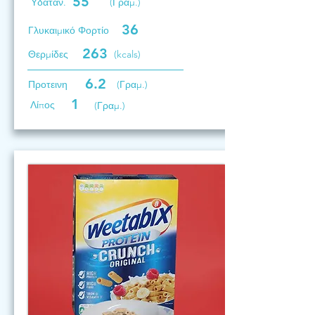
55
Υδατάν.
(Γραμ.)
36
Γλυκαιμικό Φορτίο
263
Θερμίδες
(kcals)
6.2
Προτεινη
(Γραμ.)
1
Λίπος
(Γραμ.)