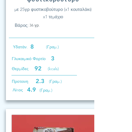
με 25γρ φυστικοβούτυρο (x1 κουταλάκι)
x1 τεμάχιο
Βάρος:
36 γρ.
8
Υδατάν.
(Γραμ.)
3
Γλυκαιμικό Φορτίο
92
Θερμίδες
(kcals)
2.3
Προτεινη
(Γραμ.)
4.9
Λίπος
(Γραμ.)