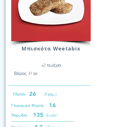
Μπισκότα Weetabix
x2 τεμάχια
Βάρος:
37 γρ.
26
Υδατάν.
(Γραμ.)
16
Γλυκαιμικό Φορτίο
135
Θερμίδες
(kcals)