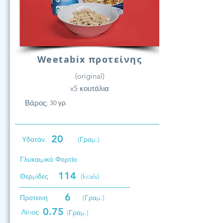
Weetabix προτείνης
(original)
x5 κουτάλια
Βάρος:
30 γρ.
20
Υδατάν.
(Γραμ.)
Γλυκαιμικό Φορτίο
114
Θερμίδες
(kcals)
6
Προτεινη
(Γραμ.)
0.75
Λίπος
(Γραμ.)