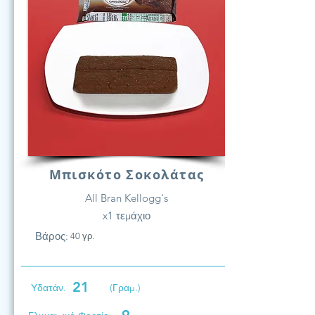
Μπισκότο Σοκολάτας
All Bran Kellogg's
x1 τεμάχιο
Βάρος:
40 γρ.
21
Υδατάν.
(Γραμ.)