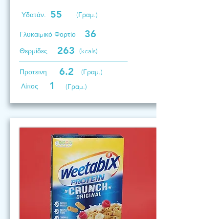
55
Υδατάν.
(Γραμ.)
36
Γλυκαιμικό Φορτίο
263
Θερμίδες
(kcals)
6.2
Προτεινη
(Γραμ.)
1
Λίπος
(Γραμ.)