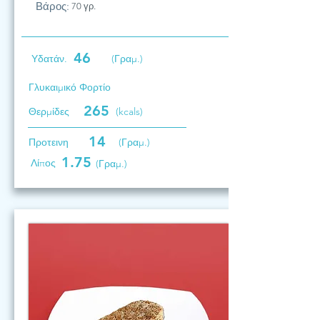
Βάρος:
70 γρ.
46
Υδατάν.
(Γραμ.)
Γλυκαιμικό Φορτίο
265
Θερμίδες
(kcals)
14
Προτεινη
(Γραμ.)
1.75
Λίπος
(Γραμ.)