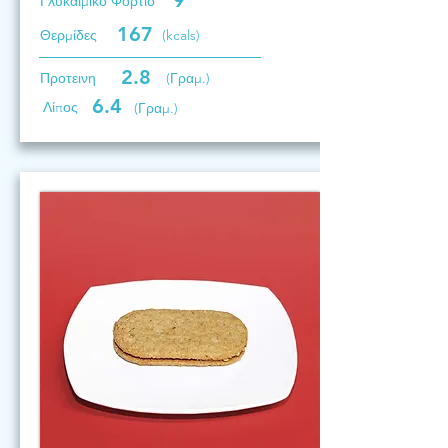
9
Γλυκαιμικό Φορτίο
167
Θερμίδες
(kcals)
2.8
Προτεινη
(Γραμ.)
6.4
Λίπος
(Γραμ.)