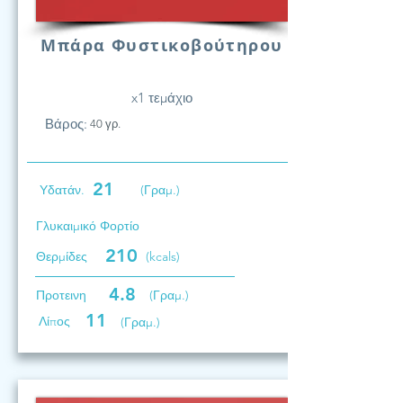
Μπάρα Φυστικοβούτηρου
x1 τεμάχιο
Βάρος:
40 γρ.
21
Υδατάν.
(Γραμ.)
Γλυκαιμικό Φορτίο
210
Θερμίδες
(kcals)
4.8
Προτεινη
(Γραμ.)
11
Λίπος
(Γραμ.)