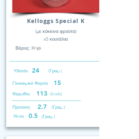
Kelloggs Special K
(με κόκκινα φρούτα)
x5 κουτάλια
Βάρος:
30 γρ.
24
Υδατάν.
(Γραμ.)
15
Γλυκαιμικό Φορτίο
113
Θερμίδες
(kcals)
2.7
Προτεινη
(Γραμ.)
0.5
Λίπος
(Γραμ.)