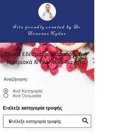
Site proudly created by Dr
Zenonas Xydas
Γλυκά Εδέσματα, Παραδοσιακά
Κυπριακά & Ελληνικά Φαγητά
Αναζήτηση:
Ανά Κατηγορία
Ανά Ονομασία
Επέλεξε κατηγορία τροφής