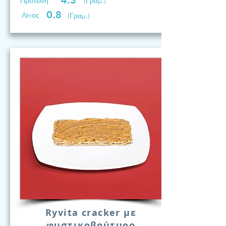
4.3
Προτεινη
(Γραμ.)
0.8
Λίπος
(Γραμ.)
Ryvita cracker με
φυστικοβούτυρο