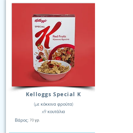
Kelloggs Special K
(με κόκκινα φρούτα)
x9 κουτάλια
Βάρος:
70 γρ.