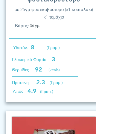
με 25γρ φυστικοβούτυρο (x1 κουταλάκι)
x1 τεμάχιο
Βάρος:
36 γρ.
8
Υδατάν.
(Γραμ.)
3
Γλυκαιμικό Φορτίο
92
Θερμίδες
(kcals)
2.3
Προτεινη
(Γραμ.)
4.9
Λίπος
(Γραμ.)