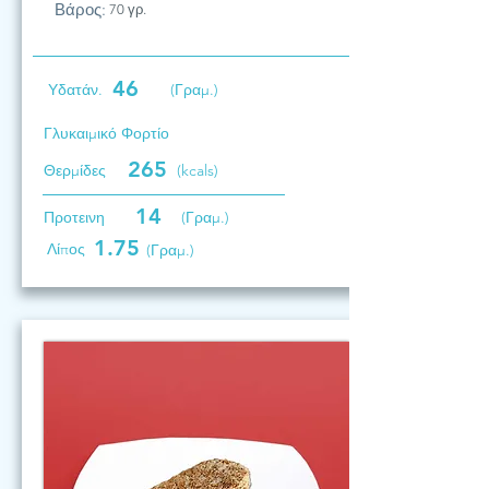
Βάρος:
70 γρ.
46
Υδατάν.
(Γραμ.)
Γλυκαιμικό Φορτίο
265
Θερμίδες
(kcals)
14
Προτεινη
(Γραμ.)
1.75
Λίπος
(Γραμ.)