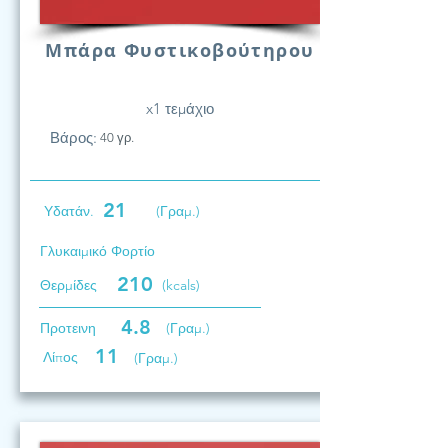
Μπάρα Φυστικοβούτηρου
x1 τεμάχιο
Βάρος:
40 γρ.
21
Υδατάν.
(Γραμ.)
Γλυκαιμικό Φορτίο
210
Θερμίδες
(kcals)
4.8
Προτεινη
(Γραμ.)
11
Λίπος
(Γραμ.)