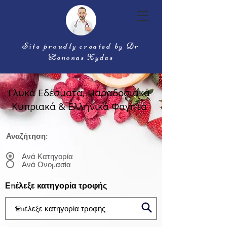
Site proudly created by Dr
Zenonas Xydas
Γλυκά Εδέσματα, Παραδοσιακά
Κυπριακά & Ελληνικά Φαγητά
Αναζήτηση:
Ανά Κατηγορία
Ανά Ονομασία
Επέλεξε κατηγορία τροφής