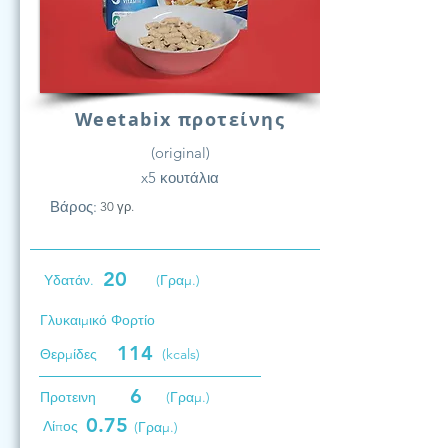
Weetabix προτείνης
(original)
x5 κουτάλια
Βάρος:
30 γρ.
20
Υδατάν.
(Γραμ.)
Γλυκαιμικό Φορτίο
114
Θερμίδες
(kcals)
6
Προτεινη
(Γραμ.)
0.75
Λίπος
(Γραμ.)