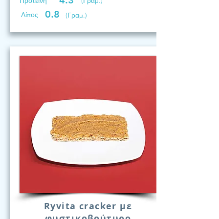
4.3
Προτεινη
(Γραμ.)
0.8
Λίπος
(Γραμ.)
Ryvita cracker με
φυστικοβούτυρο