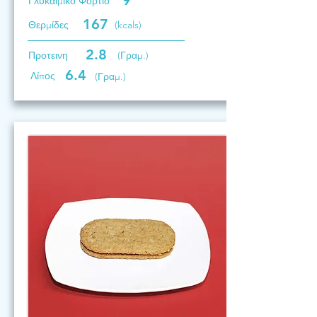
9
Γλυκαιμικό Φορτίο
167
Θερμίδες
(kcals)
2.8
Προτεινη
(Γραμ.)
6.4
Λίπος
(Γραμ.)