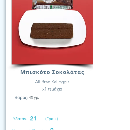
Μπισκότο Σοκολάτας
All Bran Kellogg's
x1 τεμάχιο
Βάρος:
40 γρ.
21
Υδατάν.
(Γραμ.)