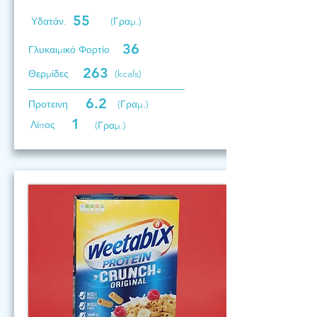
55
Υδατάν.
(Γραμ.)
36
Γλυκαιμικό Φορτίο
263
Θερμίδες
(kcals)
6.2
Προτεινη
(Γραμ.)
1
Λίπος
(Γραμ.)