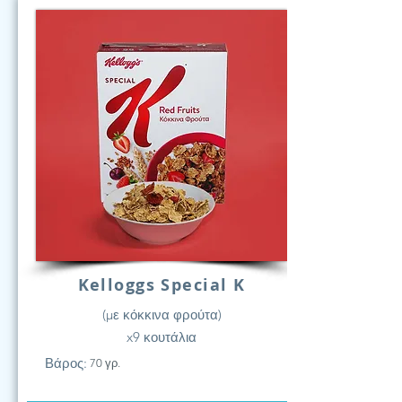
Kelloggs Special K
(με κόκκινα φρούτα)
x9 κουτάλια
Βάρος:
70 γρ.