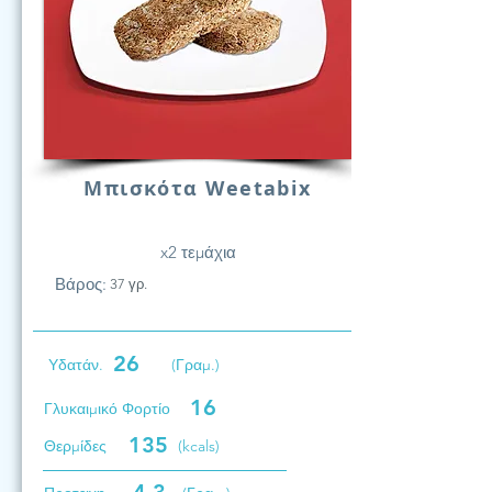
Μπισκότα Weetabix
x2 τεμάχια
Βάρος:
37 γρ.
26
Υδατάν.
(Γραμ.)
16
Γλυκαιμικό Φορτίο
135
Θερμίδες
(kcals)