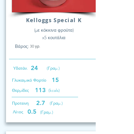
Kelloggs Special K
(με κόκκινα φρούτα)
x5 κουτάλια
Βάρος:
30 γρ.
24
Υδατάν.
(Γραμ.)
15
Γλυκαιμικό Φορτίο
113
Θερμίδες
(kcals)
2.7
Προτεινη
(Γραμ.)
0.5
Λίπος
(Γραμ.)