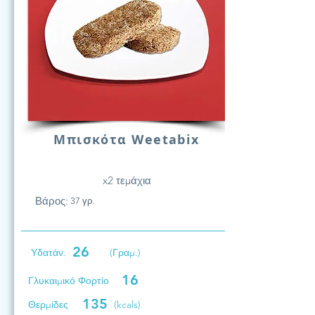
Μπισκότα Weetabix
x2 τεμάχια
Βάρος:
37 γρ.
26
Υδατάν.
(Γραμ.)
16
Γλυκαιμικό Φορτίο
135
Θερμίδες
(kcals)