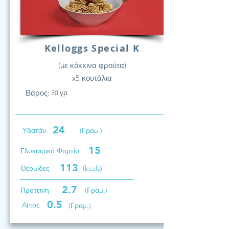
Kelloggs Special K
(με κόκκινα φρούτα)
x5 κουτάλια
Βάρος:
30 γρ.
24
Υδατάν.
(Γραμ.)
15
Γλυκαιμικό Φορτίο
113
Θερμίδες
(kcals)
2.7
Προτεινη
(Γραμ.)
0.5
Λίπος
(Γραμ.)