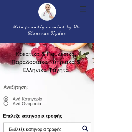
Site proudly created by Dr
Zenonas Xydas
Κρεατικά & Πουλερικά,
Παραδοσιακά Κυπριακά &
Ελληνικά Φαγητά
Αναζήτηση:
Ανά Κατηγορία
Ανά Ονομασία
Επέλεξε κατηγορία τροφής