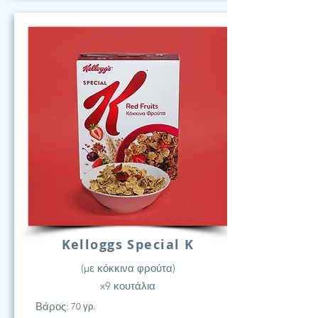
Kelloggs Special K
(με κόκκινα φρούτα)
x9 κουτάλια
Βάρος:
70 γρ.