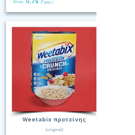
0.75
Λίπος
(Γραμ.)
Weetabix προτείνης
(original)