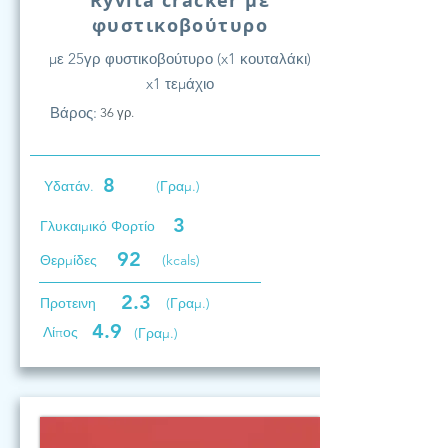
Ryvita cracker με
φυστικοβούτυρο
με 25γρ φυστικοβούτυρο (x1 κουταλάκι)
x1 τεμάχιο
Βάρος:
36 γρ.
8
Υδατάν.
(Γραμ.)
3
Γλυκαιμικό Φορτίο
92
Θερμίδες
(kcals)
2.3
Προτεινη
(Γραμ.)
4.9
Λίπος
(Γραμ.)