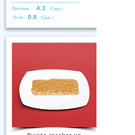
4.3
Προτεινη
(Γραμ.)
0.8
Λίπος
(Γραμ.)