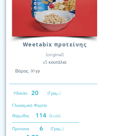
Weetabix προτείνης
(original)
x5 κουτάλια
Βάρος:
30 γρ.
20
Υδατάν.
(Γραμ.)
Γλυκαιμικό Φορτίο
114
Θερμίδες
(kcals)
6
Προτεινη
(Γραμ.)