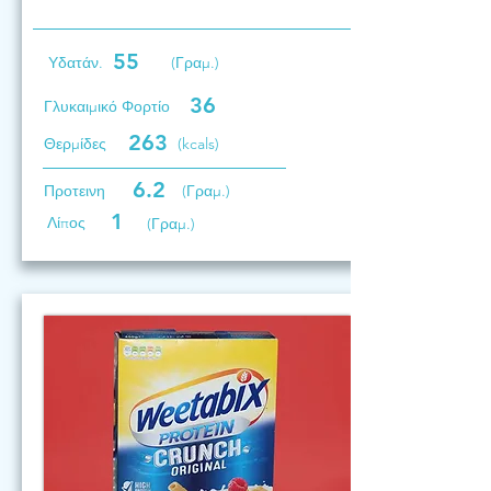
55
Υδατάν.
(Γραμ.)
36
Γλυκαιμικό Φορτίο
263
Θερμίδες
(kcals)
6.2
Προτεινη
(Γραμ.)
1
Λίπος
(Γραμ.)