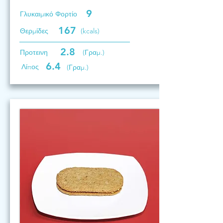
9
Γλυκαιμικό Φορτίο
167
Θερμίδες
(kcals)
2.8
Προτεινη
(Γραμ.)
6.4
Λίπος
(Γραμ.)