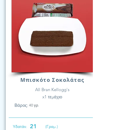
Μπισκότο Σοκολάτας
All Bran Kellogg's
x1 τεμάχιο
Βάρος:
40 γρ.
21
Υδατάν.
(Γραμ.)