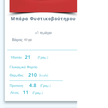
Μπάρα Φυστικοβούτηρου
x1 τεμάχιο
Βάρος:
40 γρ.
21
Υδατάν.
(Γραμ.)
Γλυκαιμικό Φορτίο
210
Θερμίδες
(kcals)
4.8
Προτεινη
(Γραμ.)
11
Λίπος
(Γραμ.)