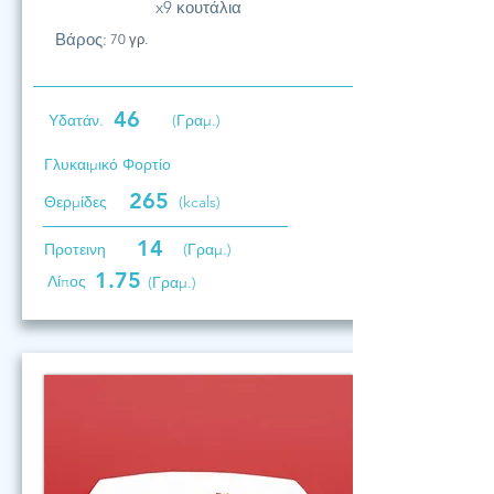
x9 κουτάλια
Βάρος:
70 γρ.
46
Υδατάν.
(Γραμ.)
Γλυκαιμικό Φορτίο
265
Θερμίδες
(kcals)
14
Προτεινη
(Γραμ.)
1.75
Λίπος
(Γραμ.)