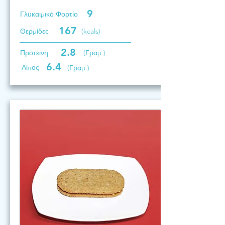
9
Γλυκαιμικό Φορτίο
167
Θερμίδες
(kcals)
2.8
Προτεινη
(Γραμ.)
6.4
Λίπος
(Γραμ.)