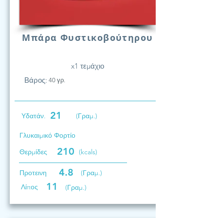
Μπάρα Φυστικοβούτηρου
x1 τεμάχιο
Βάρος:
40 γρ.
21
Υδατάν.
(Γραμ.)
Γλυκαιμικό Φορτίο
210
Θερμίδες
(kcals)
4.8
Προτεινη
(Γραμ.)
11
Λίπος
(Γραμ.)