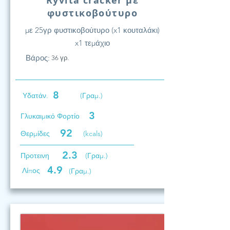
Ryvita cracker με
φυστικοβούτυρο
με 25γρ φυστικοβούτυρο (x1 κουταλάκι)
x1 τεμάχιο
Βάρος:
36 γρ.
8
Υδατάν.
(Γραμ.)
3
Γλυκαιμικό Φορτίο
92
Θερμίδες
(kcals)
2.3
Προτεινη
(Γραμ.)
4.9
Λίπος
(Γραμ.)