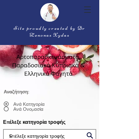
Site proudly created by Dr
Zenonas Xydas
Αρτοπαρασκευάσματα,
Παραδοσιακά Κυπριακά &
Ελληνικά Φαγητά
Αναζήτηση:
Ανά Κατηγορία
Ανά Ονομασία
Επέλεξε κατηγορία τροφής