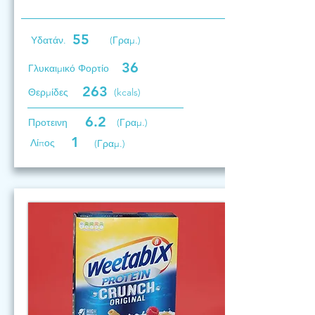
55
Υδατάν.
(Γραμ.)
36
Γλυκαιμικό Φορτίο
263
Θερμίδες
(kcals)
6.2
Προτεινη
(Γραμ.)
1
Λίπος
(Γραμ.)