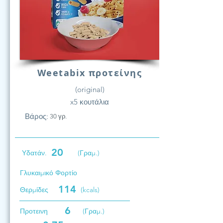
Weetabix προτείνης
(original)
x5 κουτάλια
Βάρος:
30 γρ.
20
Υδατάν.
(Γραμ.)
Γλυκαιμικό Φορτίο
114
Θερμίδες
(kcals)
6
Προτεινη
(Γραμ.)