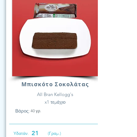
Μπισκότο Σοκολάτας
All Bran Kellogg's
x1 τεμάχιο
Βάρος:
40 γρ.
21
Υδατάν.
(Γραμ.)