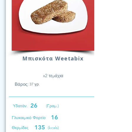
Μπισκότα Weetabix
x2 τεμάχια
Βάρος:
37 γρ.
26
Υδατάν.
(Γραμ.)
16
Γλυκαιμικό Φορτίο
135
Θερμίδες
(kcals)