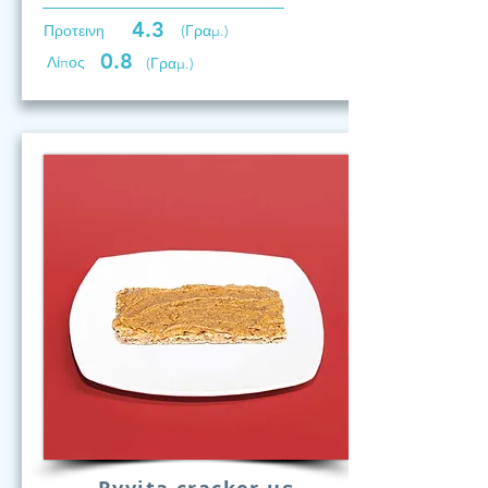
4.3
Προτεινη
(Γραμ.)
0.8
Λίπος
(Γραμ.)