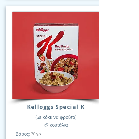
Kelloggs Special K
(με κόκκινα φρούτα)
x9 κουτάλια
Βάρος:
70 γρ.