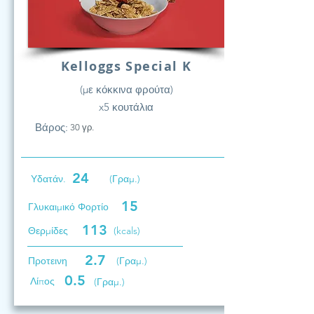
Kelloggs Special K
(με κόκκινα φρούτα)
x5 κουτάλια
Βάρος:
30 γρ.
24
Υδατάν.
(Γραμ.)
15
Γλυκαιμικό Φορτίο
113
Θερμίδες
(kcals)
2.7
Προτεινη
(Γραμ.)
0.5
Λίπος
(Γραμ.)