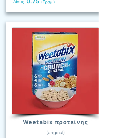
0.75
Λίπος
(Γραμ.)
Weetabix προτείνης
(original)