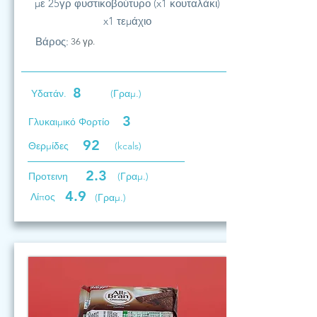
με 25γρ φυστικοβούτυρο (x1 κουταλάκι)
x1 τεμάχιο
Βάρος:
36 γρ.
8
Υδατάν.
(Γραμ.)
3
Γλυκαιμικό Φορτίο
92
Θερμίδες
(kcals)
2.3
Προτεινη
(Γραμ.)
4.9
Λίπος
(Γραμ.)