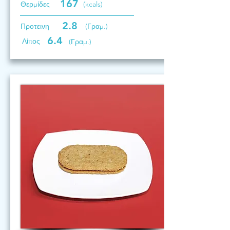
167
Θερμίδες
(kcals)
2.8
Προτεινη
(Γραμ.)
6.4
Λίπος
(Γραμ.)