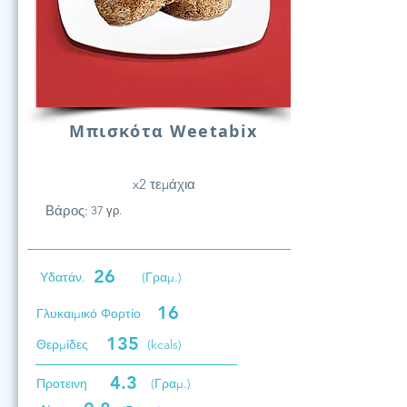
Μπισκότα Weetabix
x2 τεμάχια
Βάρος:
37 γρ.
26
Υδατάν.
(Γραμ.)
16
Γλυκαιμικό Φορτίο
135
Θερμίδες
(kcals)
4.3
Προτεινη
(Γραμ.)