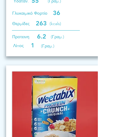
55
Υδατάν.
(Γραμ.)
36
Γλυκαιμικό Φορτίο
263
Θερμίδες
(kcals)
6.2
Προτεινη
(Γραμ.)
1
Λίπος
(Γραμ.)