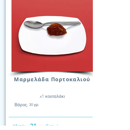
Μαρμελάδα Πορτοκαλιού
x1 κουταλάκι
Βάρος:
30 γρ.
21
Υδατάν.
(Γραμ.)