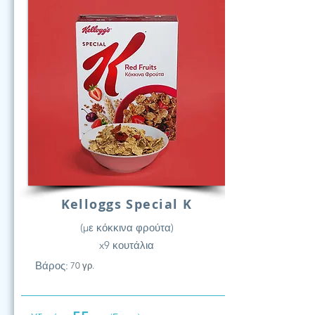
Kelloggs Special K
(με κόκκινα φρούτα)
x9 κουτάλια
Βάρος:
70 γρ.