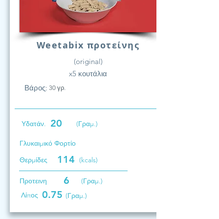
Weetabix προτείνης
(original)
x5 κουτάλια
Βάρος:
30 γρ.
20
Υδατάν.
(Γραμ.)
Γλυκαιμικό Φορτίο
114
Θερμίδες
(kcals)
6
Προτεινη
(Γραμ.)
0.75
Λίπος
(Γραμ.)