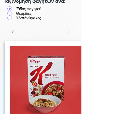
Ταξινόμηση φαγητών ανά:
Έιδος φαγητού
Θερμίδες
Υδατάνθρακες