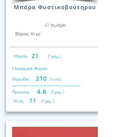
Μπάρα Φυστικοβούτηρου
x1 τεμάχιο
Βάρος:
40 γρ.
21
Υδατάν.
(Γραμ.)
Γλυκαιμικό Φορτίο
210
Θερμίδες
(kcals)
4.8
Προτεινη
(Γραμ.)
11
Λίπος
(Γραμ.)