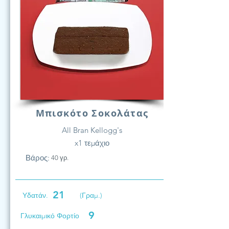
Μπισκότο Σοκολάτας
All Bran Kellogg's
x1 τεμάχιο
Βάρος:
40 γρ.
21
Υδατάν.
(Γραμ.)
9
Γλυκαιμικό Φορτίο