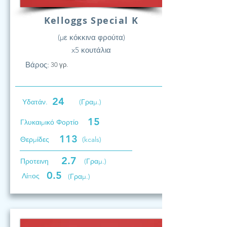
Kelloggs Special K
(με κόκκινα φρούτα)
x5 κουτάλια
Βάρος:
30 γρ.
24
Υδατάν.
(Γραμ.)
15
Γλυκαιμικό Φορτίο
113
Θερμίδες
(kcals)
2.7
Προτεινη
(Γραμ.)
0.5
Λίπος
(Γραμ.)