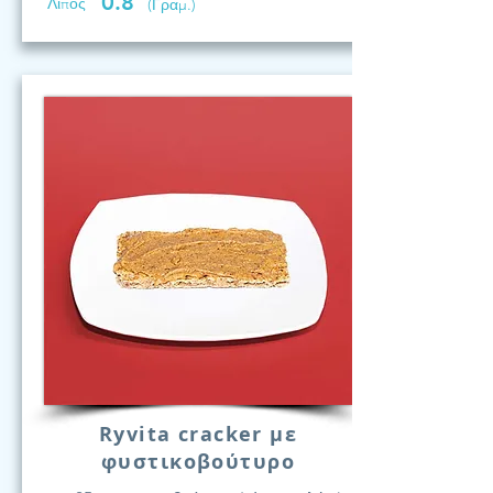
0.8
Λίπος
(Γραμ.)
Ryvita cracker με
φυστικοβούτυρο