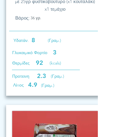
με 25γρ φυστικοβούτυρο (x1 κουταλάκι)
x1 τεμάχιο
Βάρος:
36 γρ.
8
Υδατάν.
(Γραμ.)
3
Γλυκαιμικό Φορτίο
92
Θερμίδες
(kcals)
2.3
Προτεινη
(Γραμ.)
4.9
Λίπος
(Γραμ.)