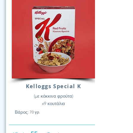
Kelloggs Special K
(με κόκκινα φρούτα)
x9 κουτάλια
Βάρος:
70 γρ.