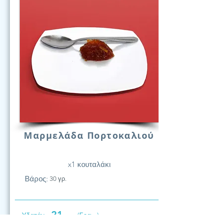
Μαρμελάδα Πορτοκαλιού
x1 κουταλάκι
Βάρος:
30 γρ.
21
Υδατάν.
(Γραμ.)