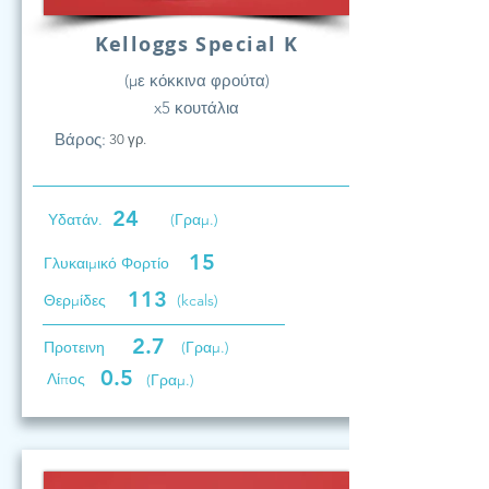
Kelloggs Special K
(με κόκκινα φρούτα)
x5 κουτάλια
Βάρος:
30 γρ.
24
Υδατάν.
(Γραμ.)
15
Γλυκαιμικό Φορτίο
113
Θερμίδες
(kcals)
2.7
Προτεινη
(Γραμ.)
0.5
Λίπος
(Γραμ.)