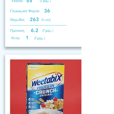
55
Υδατάν.
(Γραμ.)
36
Γλυκαιμικό Φορτίο
263
Θερμίδες
(kcals)
6.2
Προτεινη
(Γραμ.)
1
Λίπος
(Γραμ.)