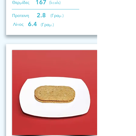
167
Θερμίδες
(kcals)
2.8
Προτεινη
(Γραμ.)
6.4
Λίπος
(Γραμ.)