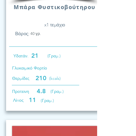
Μπάρα Φυστικοβούτηρου
x1 τεμάχιο
Βάρος:
40 γρ.
21
Υδατάν.
(Γραμ.)
Γλυκαιμικό Φορτίο
210
Θερμίδες
(kcals)
4.8
Προτεινη
(Γραμ.)
11
Λίπος
(Γραμ.)