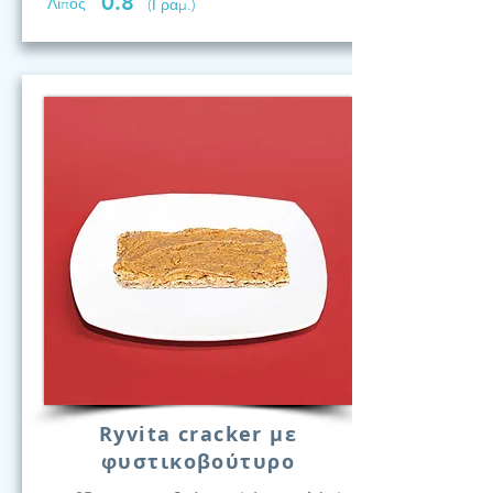
0.8
Λίπος
(Γραμ.)
Ryvita cracker με
φυστικοβούτυρο