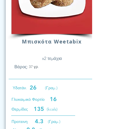
Μπισκότα Weetabix
x2 τεμάχια
Βάρος:
37 γρ.
26
Υδατάν.
(Γραμ.)
16
Γλυκαιμικό Φορτίο
135
Θερμίδες
(kcals)
4.3
Προτεινη
(Γραμ.)