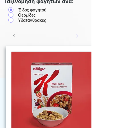
Ταξινόμηση φαγητών ανά:
Έιδος φαγητού
Θερμίδες
Υδατάνθρακες