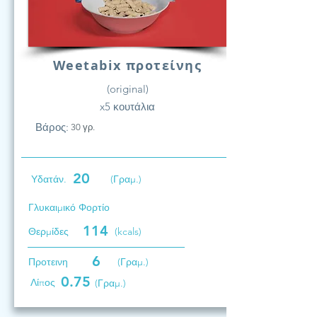
Weetabix προτείνης
(original)
x5 κουτάλια
Βάρος:
30 γρ.
20
Υδατάν.
(Γραμ.)
Γλυκαιμικό Φορτίο
114
Θερμίδες
(kcals)
6
Προτεινη
(Γραμ.)
0.75
Λίπος
(Γραμ.)