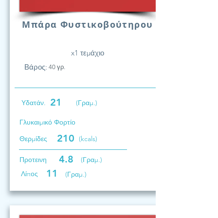
Μπάρα Φυστικοβούτηρου
x1 τεμάχιο
Βάρος:
40 γρ.
21
Υδατάν.
(Γραμ.)
Γλυκαιμικό Φορτίο
210
Θερμίδες
(kcals)
4.8
Προτεινη
(Γραμ.)
11
Λίπος
(Γραμ.)