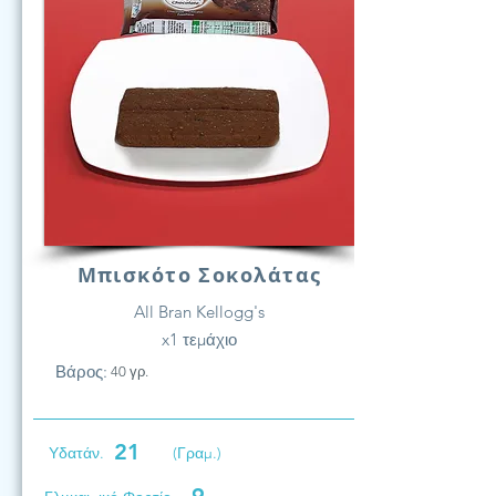
Μπισκότο Σοκολάτας
All Bran Kellogg's
x1 τεμάχιο
Βάρος:
40 γρ.
21
Υδατάν.
(Γραμ.)