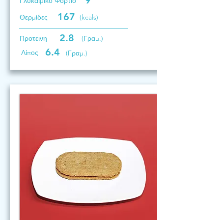
9
Γλυκαιμικό Φορτίο
167
Θερμίδες
(kcals)
2.8
Προτεινη
(Γραμ.)
6.4
Λίπος
(Γραμ.)