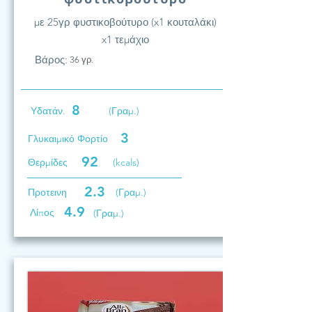
με 25γρ φυστικοβούτυρο (x1 κουταλάκι)
x1 τεμάχιο
Βάρος:
36 γρ.
8
Υδατάν.
(Γραμ.)
3
Γλυκαιμικό Φορτίο
92
Θερμίδες
(kcals)
2.3
Προτεινη
(Γραμ.)
4.9
Λίπος
(Γραμ.)