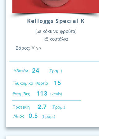
Kelloggs Special K
(με κόκκινα φρούτα)
x5 κουτάλια
Βάρος:
30 γρ.
24
Υδατάν.
(Γραμ.)
15
Γλυκαιμικό Φορτίο
113
Θερμίδες
(kcals)
2.7
Προτεινη
(Γραμ.)
0.5
Λίπος
(Γραμ.)