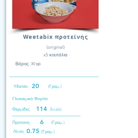
Weetabix προτείνης
(original)
x5 κουτάλια
Βάρος:
30 γρ.
20
Υδατάν.
(Γραμ.)
Γλυκαιμικό Φορτίο
114
Θερμίδες
(kcals)
6
Προτεινη
(Γραμ.)
0.75
Λίπος
(Γραμ.)