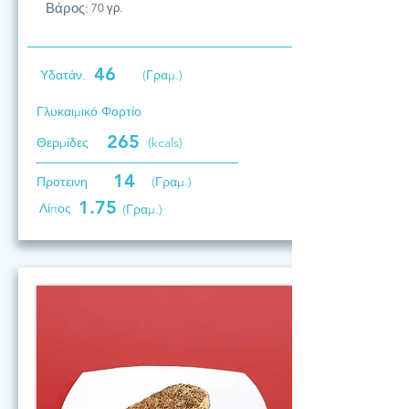
Βάρος:
70 γρ.
46
Υδατάν.
(Γραμ.)
Γλυκαιμικό Φορτίο
265
Θερμίδες
(kcals)
14
Προτεινη
(Γραμ.)
1.75
Λίπος
(Γραμ.)