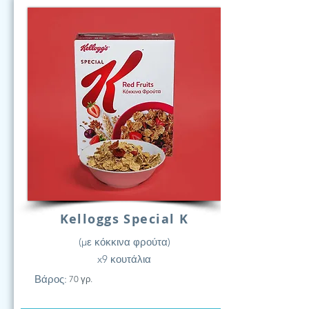
Kelloggs Special K
(με κόκκινα φρούτα)
x9 κουτάλια
Βάρος:
70 γρ.