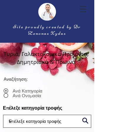
Site proudly created by Dr
Zenonas Xydas
Τυριά, Γαλακτοκομικά Προϊόντα,
Δημητριακά & Πρωινό
Αναζήτηση:
Ανά Κατηγορία
Ανά Ονομασία
Επέλεξε κατηγορία τροφής