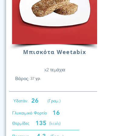
Μπισκότα Weetabix
x2 τεμάχια
Βάρος:
37 γρ.
26
Υδατάν.
(Γραμ.)
16
Γλυκαιμικό Φορτίο
135
Θερμίδες
(kcals)