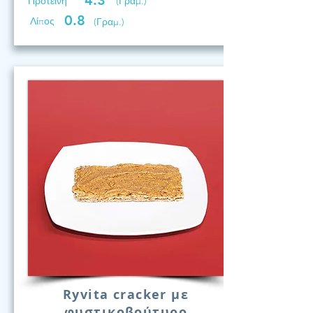
4.3
Προτεινη
(Γραμ.)
0.8
Λίπος
(Γραμ.)
Ryvita cracker με
φυστικοβούτυρο