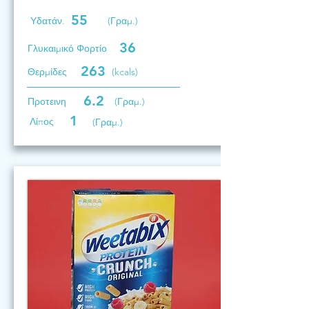
55
Υδατάν.
(Γραμ.)
36
Γλυκαιμικό Φορτίο
263
Θερμίδες
(kcals)
6.2
Προτεινη
(Γραμ.)
1
Λίπος
(Γραμ.)