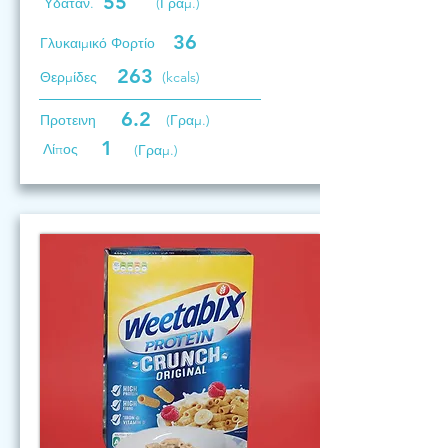
55
Υδατάν.
(Γραμ.)
36
Γλυκαιμικό Φορτίο
263
Θερμίδες
(kcals)
6.2
Προτεινη
(Γραμ.)
1
Λίπος
(Γραμ.)