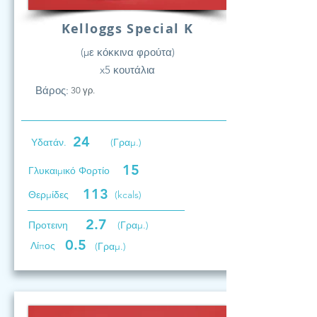
Kelloggs Special K
(με κόκκινα φρούτα)
x5 κουτάλια
Βάρος:
30 γρ.
24
Υδατάν.
(Γραμ.)
15
Γλυκαιμικό Φορτίο
113
Θερμίδες
(kcals)
2.7
Προτεινη
(Γραμ.)
0.5
Λίπος
(Γραμ.)