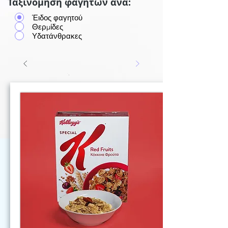
Ταξινόμηση φαγητών ανά:
Έιδος φαγητού
Θερμίδες
Υδατάνθρακες