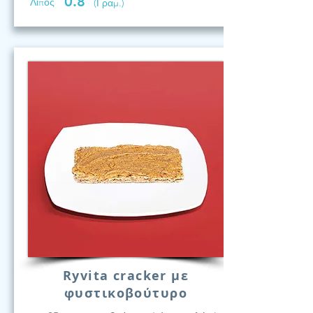
0.8
Λίπος
(Γραμ.)
Ryvita cracker με
φυστικοβούτυρο