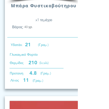
Μπάρα Φυστικοβούτηρου
x1 τεμάχιο
Βάρος:
40 γρ.
21
Υδατάν.
(Γραμ.)
Γλυκαιμικό Φορτίο
210
Θερμίδες
(kcals)
4.8
Προτεινη
(Γραμ.)
11
Λίπος
(Γραμ.)