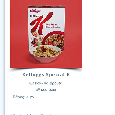
Kelloggs Special K
(με κόκκινα φρούτα)
x9 κουτάλια
Βάρος:
70 γρ.