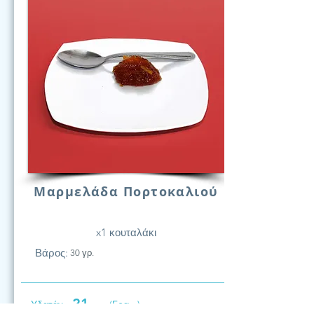
Μαρμελάδα Πορτοκαλιού
x1 κουταλάκι
Βάρος:
30 γρ.
21
Υδατάν.
(Γραμ.)