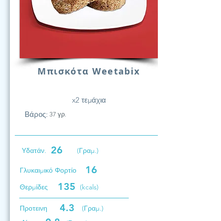
Μπισκότα Weetabix
x2 τεμάχια
Βάρος:
37 γρ.
26
Υδατάν.
(Γραμ.)
16
Γλυκαιμικό Φορτίο
135
Θερμίδες
(kcals)
4.3
Προτεινη
(Γραμ.)