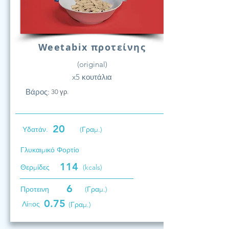
Weetabix προτείνης
(original)
x5 κουτάλια
Βάρος:
30 γρ.
20
Υδατάν.
(Γραμ.)
Γλυκαιμικό Φορτίο
114
Θερμίδες
(kcals)
6
Προτεινη
(Γραμ.)
0.75
Λίπος
(Γραμ.)