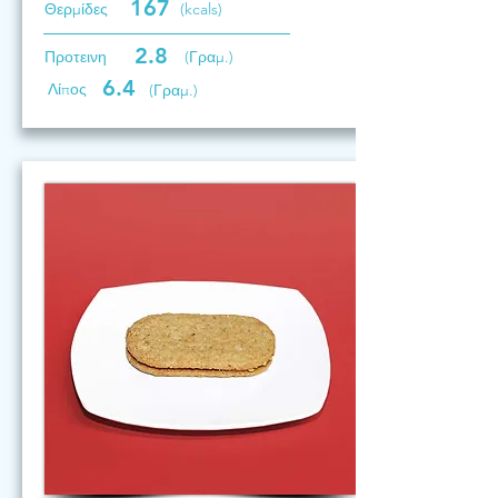
167
Θερμίδες
(kcals)
2.8
Προτεινη
(Γραμ.)
6.4
Λίπος
(Γραμ.)