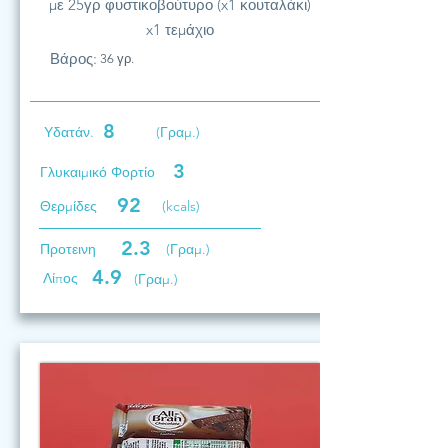
με 25γρ φυστικοβούτυρο (x1 κουταλάκι)
x1 τεμάχιο
Βάρος:
36 γρ.
8
Υδατάν.
(Γραμ.)
3
Γλυκαιμικό Φορτίο
92
Θερμίδες
(kcals)
2.3
Προτεινη
(Γραμ.)
4.9
Λίπος
(Γραμ.)