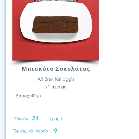
Μπισκότο Σοκολάτας
All Bran Kellogg's
x1 τεμάχιο
Βάρος:
40 γρ.
21
Υδατάν.
(Γραμ.)
9
Γλυκαιμικό Φορτίο