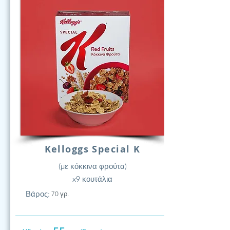
Kelloggs Special K
(με κόκκινα φρούτα)
x9 κουτάλια
Βάρος:
70 γρ.