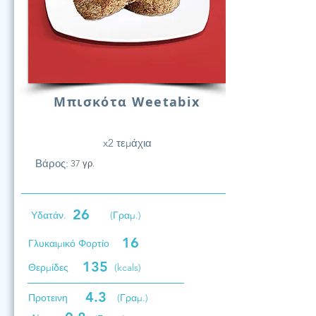
Μπισκότα Weetabix
x2 τεμάχια
Βάρος:
37 γρ.
26
Υδατάν.
(Γραμ.)
16
Γλυκαιμικό Φορτίο
135
Θερμίδες
(kcals)
4.3
Προτεινη
(Γραμ.)