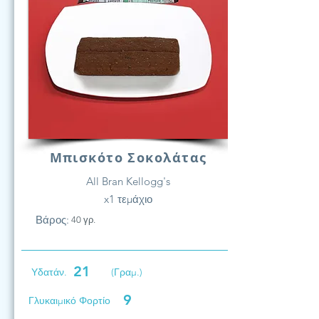
Μπισκότο Σοκολάτας
All Bran Kellogg's
x1 τεμάχιο
Βάρος:
40 γρ.
21
Υδατάν.
(Γραμ.)
9
Γλυκαιμικό Φορτίο