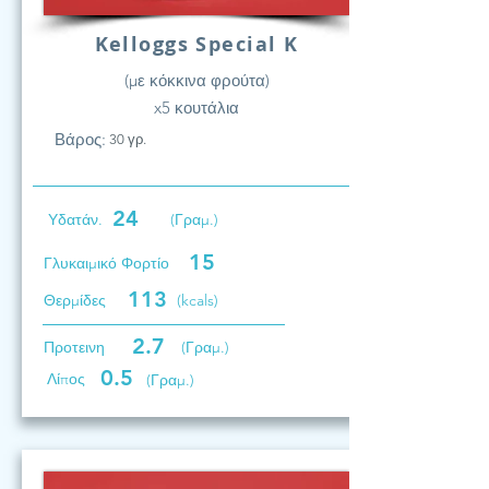
Kelloggs Special K
(με κόκκινα φρούτα)
x5 κουτάλια
Βάρος:
30 γρ.
24
Υδατάν.
(Γραμ.)
15
Γλυκαιμικό Φορτίο
113
Θερμίδες
(kcals)
2.7
Προτεινη
(Γραμ.)
0.5
Λίπος
(Γραμ.)