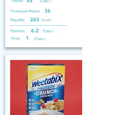
55
Υδατάν.
(Γραμ.)
36
Γλυκαιμικό Φορτίο
263
Θερμίδες
(kcals)
6.2
Προτεινη
(Γραμ.)
1
Λίπος
(Γραμ.)