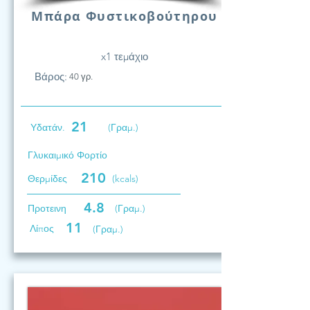
Μπάρα Φυστικοβούτηρου
x1 τεμάχιο
Βάρος:
40 γρ.
21
Υδατάν.
(Γραμ.)
Γλυκαιμικό Φορτίο
210
Θερμίδες
(kcals)
4.8
Προτεινη
(Γραμ.)
11
Λίπος
(Γραμ.)