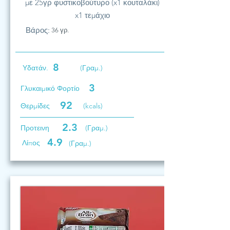
με 25γρ φυστικοβούτυρο (x1 κουταλάκι)
x1 τεμάχιο
Βάρος:
36 γρ.
8
Υδατάν.
(Γραμ.)
3
Γλυκαιμικό Φορτίο
92
Θερμίδες
(kcals)
2.3
Προτεινη
(Γραμ.)
4.9
Λίπος
(Γραμ.)