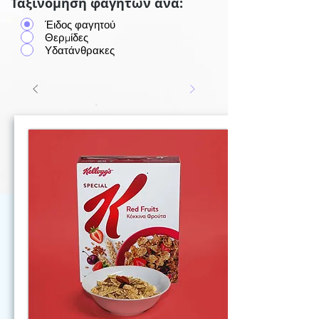
Ταξινόμηση φαγητών ανά:
Έιδος φαγητού
Θερμίδες
Υδατάνθρακες