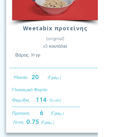
Weetabix προτείνης
(original)
x5 κουτάλια
Βάρος:
30 γρ.
20
Υδατάν.
(Γραμ.)
Γλυκαιμικό Φορτίο
114
Θερμίδες
(kcals)
6
Προτεινη
(Γραμ.)
0.75
Λίπος
(Γραμ.)