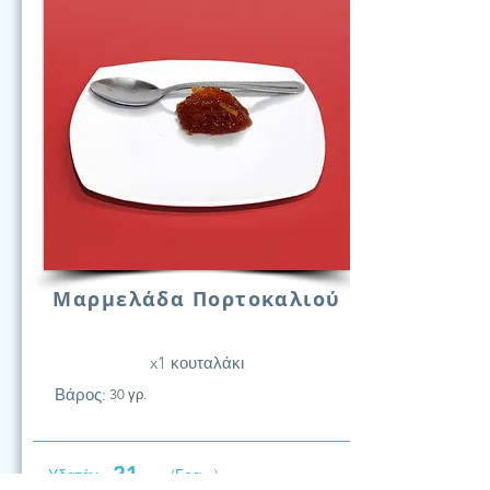
Μαρμελάδα Πορτοκαλιού
x1 κουταλάκι
Βάρος:
30 γρ.
21
Υδατάν.
(Γραμ.)