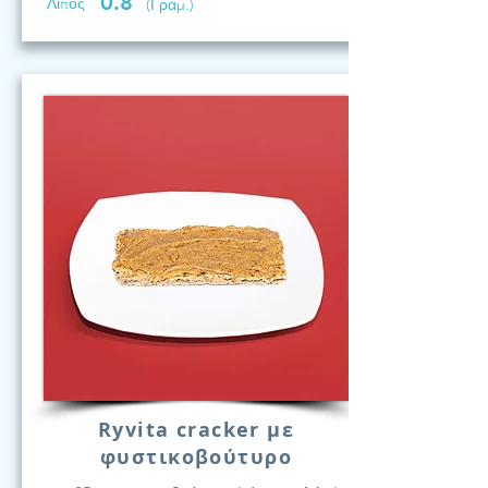
0.8
Λίπος
(Γραμ.)
Ryvita cracker με
φυστικοβούτυρο