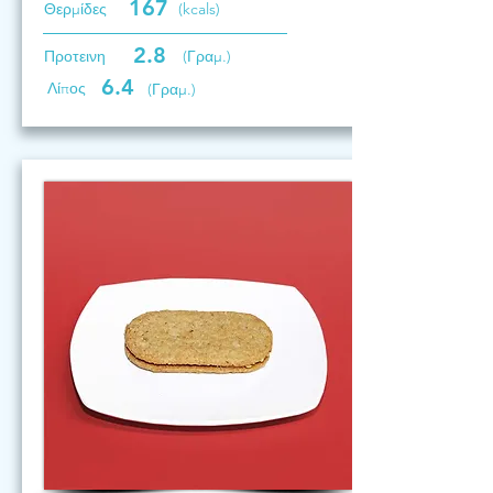
167
Θερμίδες
(kcals)
2.8
Προτεινη
(Γραμ.)
6.4
Λίπος
(Γραμ.)