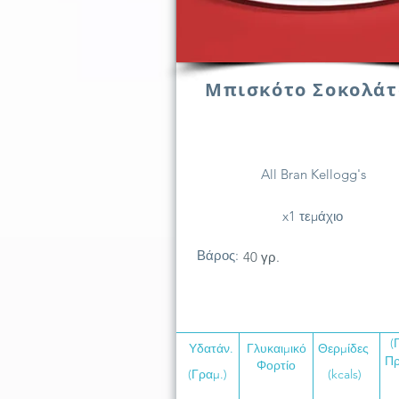
Μπισκότο Σοκολάτ
All Bran Kellogg's
x1 τεμάχιο
Βάρος:
40 γρ.
(
Υδατάν.
Γλυκαιμικό
Θερμίδες
Πρ
Φορτίο
(Γραμ.)
(kcals)