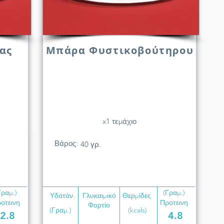
ας
Μπάρα Φυστικοβούτηρου
x1 τεμάχιο
Βάρος:
40 γρ.
Γραμ.)
(Γραμ.)
Υδατάν.
Γλυκαιμικό
Θερμίδες
οτεινη
Προτεινη
Φορτίο
(Γραμ.)
(kcals)
2.8
4.8