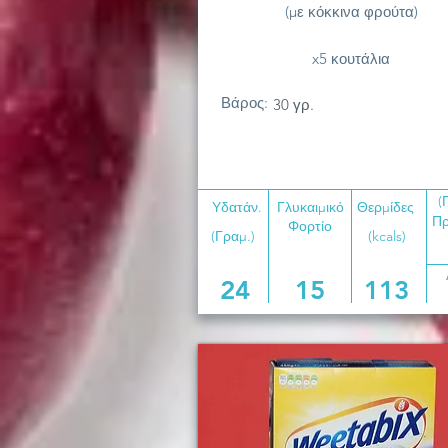
(με κόκκινα φρούτα)
x5 κουτάλια
Βάρος:
30 γρ.
(
Υδατάν.
Γλυκαιμικό
Θερμίδες
Πρ
Φορτίο
(Γραμ.)
(kcals)
24
15
113