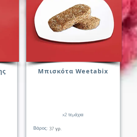
ης
Μπισκότα Weetabix
x2 τεμάχια
Βάρος:
37 γρ.