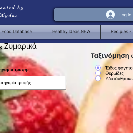
reated by
 Xydas
Log In
e Food Database
Healthy Ideas NEW
Recipies -
& Ζυμαρικά
Ταξινόμηση 
Έιδος φαγητο
τηγορία τροφής
Θερμίδες
Υδατάνθρακε
<