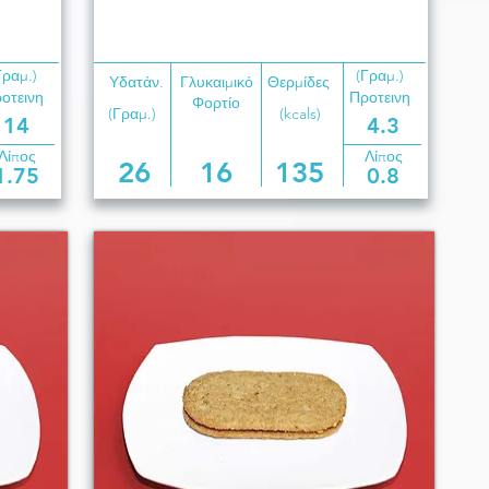
Γραμ.)
(Γραμ.)
Υδατάν.
Γλυκαιμικό
Θερμίδες
οτεινη
Προτεινη
Φορτίο
(Γραμ.)
(kcals)
14
4.3
Λίπος
Λίπος
26
16
135
1.75
0.8