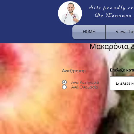
Site proudly c
Dr Zenonas
HOME
View Th
Μακαρόνια 
Επέλεξε κα
Αναζήτηση:
Ανά Κατηγορία
Ανά Ονομασία