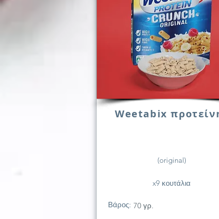
Weetabix προτείν
(original)
x9 κουτάλια
Βάρος:
70 γρ.