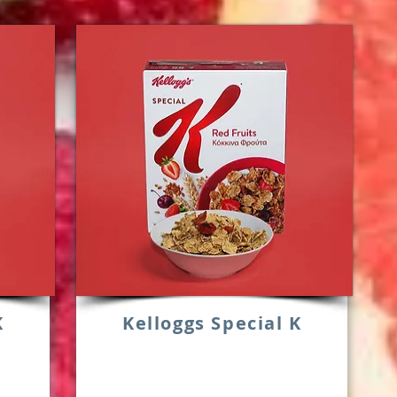
K
Kelloggs Special K