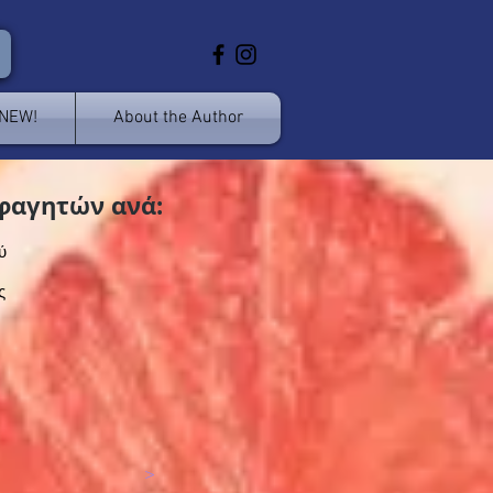
 NEW!
About the Author
φαγητών ανά:
ύ
ς
>