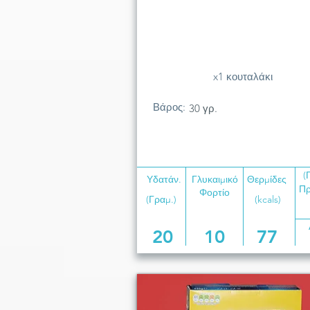
x1 κουταλάκι
Βάρος:
30 γρ.
(
Υδατάν.
Γλυκαιμικό
Θερμίδες
Πρ
Φορτίο
(Γραμ.)
(kcals)
20
10
77