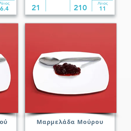
Λίπος
Λίπος
21
210
6.4
11
ού
Μαρμελάδα Μούρου