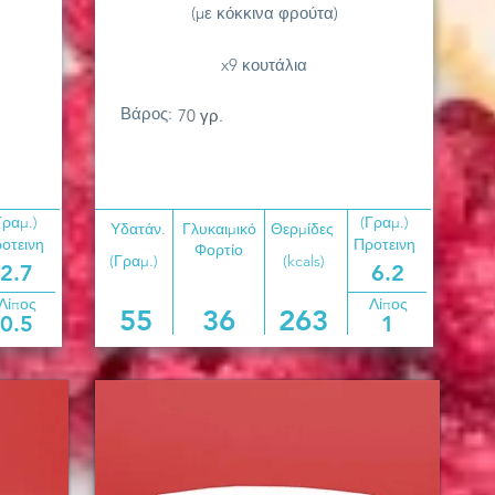
(με κόκκινα φρούτα)
x9 κουτάλια
Βάρος:
70 γρ.
Γραμ.)
(Γραμ.)
Υδατάν.
Γλυκαιμικό
Θερμίδες
οτεινη
Προτεινη
Φορτίο
(Γραμ.)
(kcals)
2.7
6.2
Λίπος
Λίπος
55
36
263
0.5
1