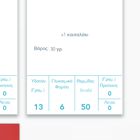
x1 κουταλάκι
Βάρος:
30 γρ.
Γραμ.)
(Γραμ.)
Υδατάν.
Γλυκαιμικό
Θερμίδες
οτεινη
Προτεινη
Φορτίο
(Γραμ.)
(kcals)
0
0
Λίπος
Λίπος
13
6
50
0
0