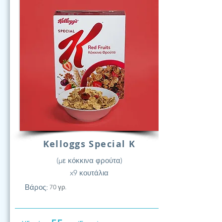
Kelloggs Special K
(με κόκκινα φρούτα)
x9 κουτάλια
Βάρος:
70 γρ.