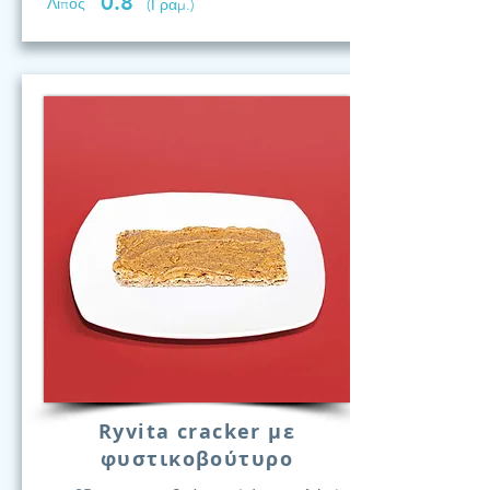
0.8
Λίπος
(Γραμ.)
Ryvita cracker με
φυστικοβούτυρο