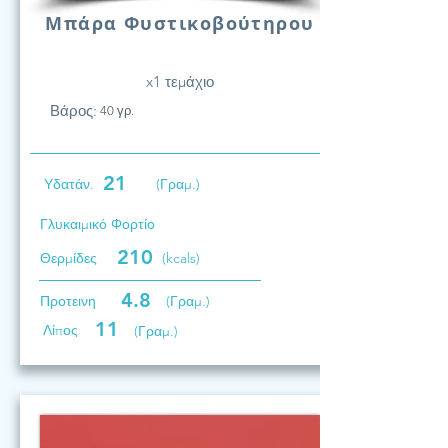
Μπάρα Φυστικοβούτηρου
x1 τεμάχιο
Βάρος:
40 γρ.
21
Υδατάν.
(Γραμ.)
Γλυκαιμικό Φορτίο
210
Θερμίδες
(kcals)
4.8
Προτεινη
(Γραμ.)
11
Λίπος
(Γραμ.)