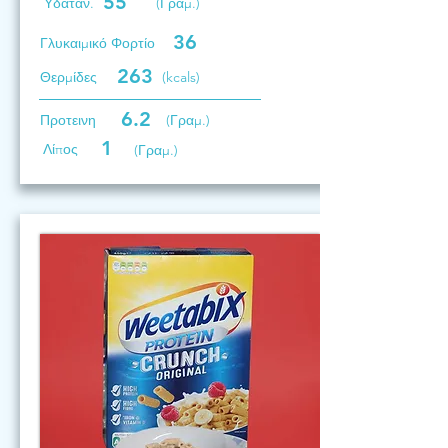
55
Υδατάν.
(Γραμ.)
36
Γλυκαιμικό Φορτίο
263
Θερμίδες
(kcals)
6.2
Προτεινη
(Γραμ.)
1
Λίπος
(Γραμ.)