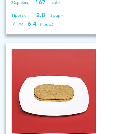
167
Θερμίδες
(kcals)
2.8
Προτεινη
(Γραμ.)
6.4
Λίπος
(Γραμ.)