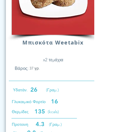
Μπισκότα Weetabix
x2 τεμάχια
Βάρος:
37 γρ.
26
Υδατάν.
(Γραμ.)
16
Γλυκαιμικό Φορτίο
135
Θερμίδες
(kcals)
4.3
Προτεινη
(Γραμ.)