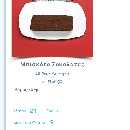
Μπισκότο Σοκολάτας
All Bran Kellogg's
x1 τεμάχιο
Βάρος:
40 γρ.
21
Υδατάν.
(Γραμ.)
9
Γλυκαιμικό Φορτίο