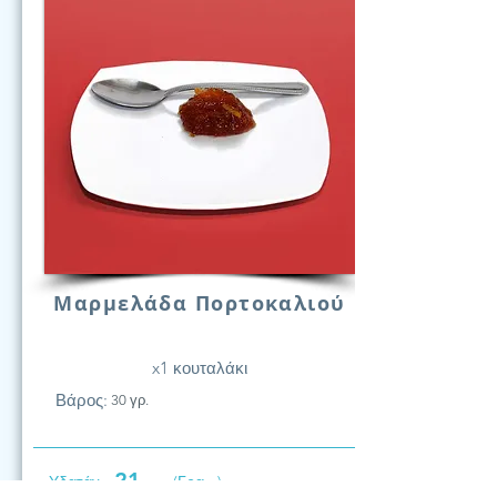
Μαρμελάδα Πορτοκαλιού
x1 κουταλάκι
Βάρος:
30 γρ.
21
Υδατάν.
(Γραμ.)