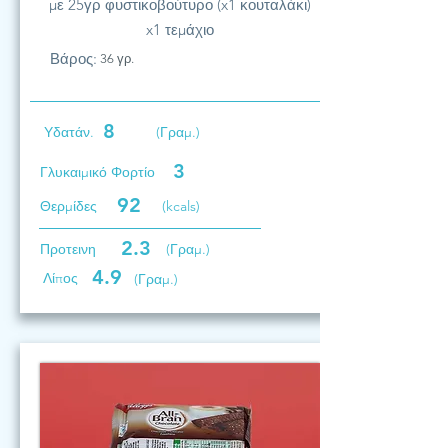
με 25γρ φυστικοβούτυρο (x1 κουταλάκι)
x1 τεμάχιο
Βάρος:
36 γρ.
8
Υδατάν.
(Γραμ.)
3
Γλυκαιμικό Φορτίο
92
Θερμίδες
(kcals)
2.3
Προτεινη
(Γραμ.)
4.9
Λίπος
(Γραμ.)