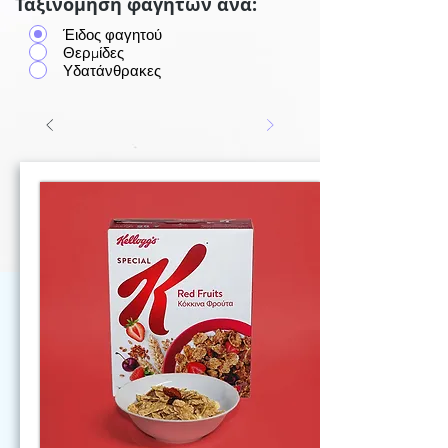
Ταξινόμηση φαγητών ανά:
Έιδος φαγητού
Θερμίδες
Υδατάνθρακες