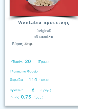
Weetabix προτείνης
(original)
x5 κουτάλια
Βάρος:
30 γρ.
20
Υδατάν.
(Γραμ.)
Γλυκαιμικό Φορτίο
114
Θερμίδες
(kcals)
6
Προτεινη
(Γραμ.)
0.75
Λίπος
(Γραμ.)