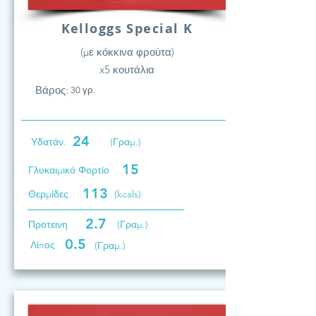
Kelloggs Special K
(με κόκκινα φρούτα)
x5 κουτάλια
Βάρος:
30 γρ.
24
Υδατάν.
(Γραμ.)
15
Γλυκαιμικό Φορτίο
113
Θερμίδες
(kcals)
2.7
Προτεινη
(Γραμ.)
0.5
Λίπος
(Γραμ.)