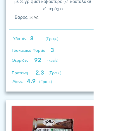
με 25γρ φυστικοβούτυρο (x1 κουταλάκι)
x1 τεμάχιο
Βάρος:
36 γρ.
8
Υδατάν.
(Γραμ.)
3
Γλυκαιμικό Φορτίο
92
Θερμίδες
(kcals)
2.3
Προτεινη
(Γραμ.)
4.9
Λίπος
(Γραμ.)