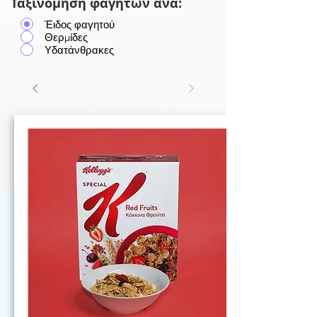
Ταξινόμηση φαγητών ανά:
Έιδος φαγητού
Θερμίδες
Υδατάνθρακες