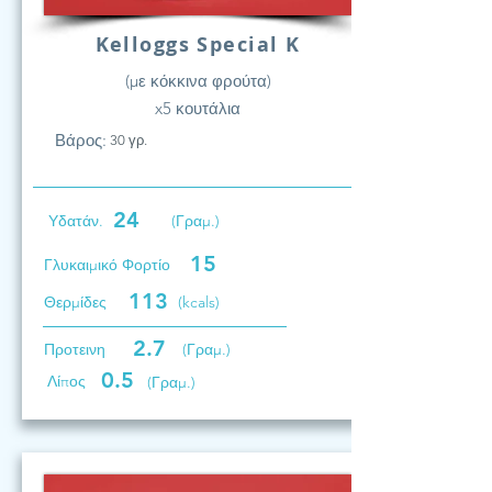
Kelloggs Special K
(με κόκκινα φρούτα)
x5 κουτάλια
Βάρος:
30 γρ.
24
Υδατάν.
(Γραμ.)
15
Γλυκαιμικό Φορτίο
113
Θερμίδες
(kcals)
2.7
Προτεινη
(Γραμ.)
0.5
Λίπος
(Γραμ.)