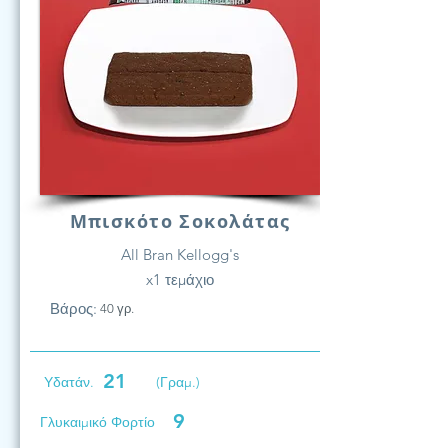
Μπισκότο Σοκολάτας
All Bran Kellogg's
x1 τεμάχιο
Βάρος:
40 γρ.
21
Υδατάν.
(Γραμ.)
9
Γλυκαιμικό Φορτίο