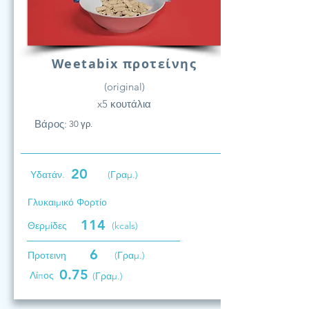
Weetabix προτείνης
(original)
x5 κουτάλια
Βάρος:
30 γρ.
20
Υδατάν.
(Γραμ.)
Γλυκαιμικό Φορτίο
114
Θερμίδες
(kcals)
6
Προτεινη
(Γραμ.)
0.75
Λίπος
(Γραμ.)