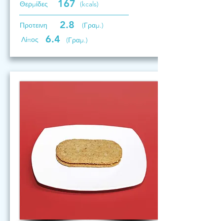
167
Θερμίδες
(kcals)
2.8
Προτεινη
(Γραμ.)
6.4
Λίπος
(Γραμ.)