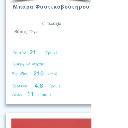
Μπάρα Φυστικοβούτηρου
x1 τεμάχιο
Βάρος:
40 γρ.
21
Υδατάν.
(Γραμ.)
Γλυκαιμικό Φορτίο
210
Θερμίδες
(kcals)
4.8
Προτεινη
(Γραμ.)
11
Λίπος
(Γραμ.)