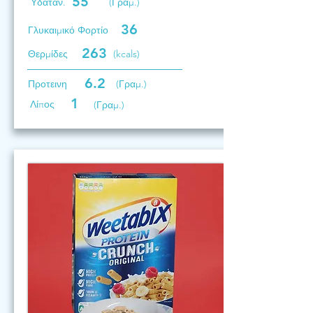
55
Υδατάν.
(Γραμ.)
36
Γλυκαιμικό Φορτίο
263
Θερμίδες
(kcals)
6.2
Προτεινη
(Γραμ.)
1
Λίπος
(Γραμ.)