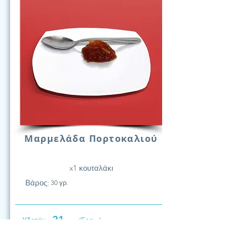
Μαρμελάδα Πορτοκαλιού
x1 κουταλάκι
Βάρος:
30 γρ.
21
Υδατάν.
(Γραμ.)