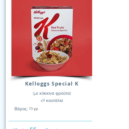
Kelloggs Special K
(με κόκκινα φρούτα)
x9 κουτάλια
Βάρος:
70 γρ.