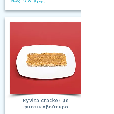
0.8
Λίπος
(Γραμ.)
Ryvita cracker με
φυστικοβούτυρο