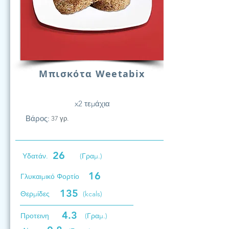
Μπισκότα Weetabix
x2 τεμάχια
Βάρος:
37 γρ.
26
Υδατάν.
(Γραμ.)
16
Γλυκαιμικό Φορτίο
135
Θερμίδες
(kcals)
4.3
Προτεινη
(Γραμ.)