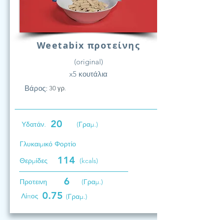
Weetabix προτείνης
(original)
x5 κουτάλια
Βάρος:
30 γρ.
20
Υδατάν.
(Γραμ.)
Γλυκαιμικό Φορτίο
114
Θερμίδες
(kcals)
6
Προτεινη
(Γραμ.)
0.75
Λίπος
(Γραμ.)