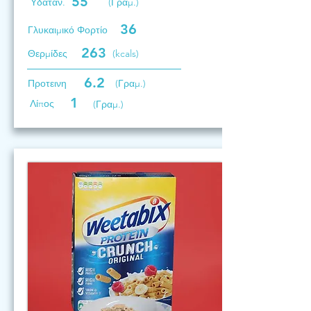
55
Υδατάν.
(Γραμ.)
36
Γλυκαιμικό Φορτίο
263
Θερμίδες
(kcals)
6.2
Προτεινη
(Γραμ.)
1
Λίπος
(Γραμ.)