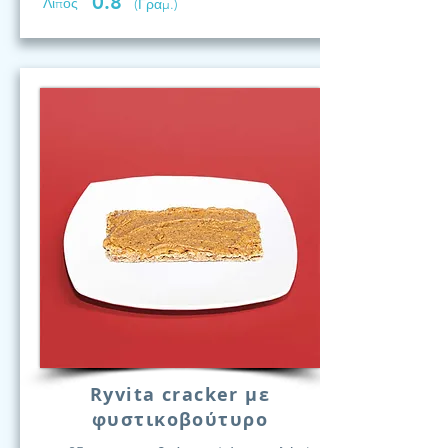
0.8
Λίπος
(Γραμ.)
Ryvita cracker με
φυστικοβούτυρο