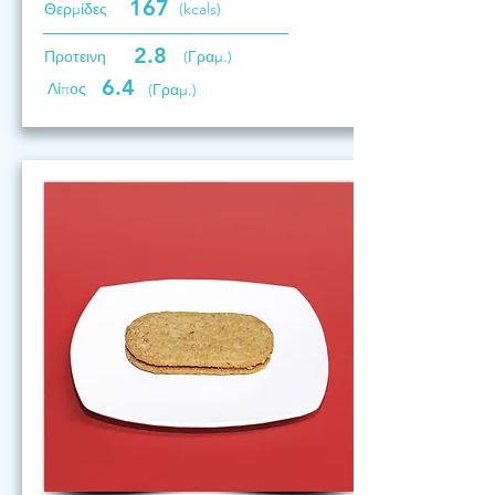
167
Θερμίδες
(kcals)
2.8
Προτεινη
(Γραμ.)
6.4
Λίπος
(Γραμ.)