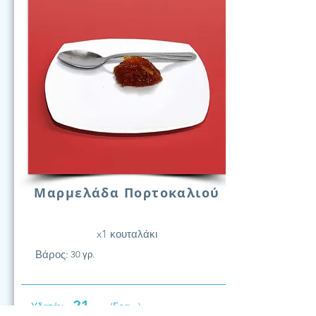
Μαρμελάδα Πορτοκαλιού
x1 κουταλάκι
Βάρος:
30 γρ.
21
Υδατάν.
(Γραμ.)