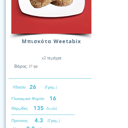
Μπισκότα Weetabix
x2 τεμάχια
Βάρος:
37 γρ.
26
Υδατάν.
(Γραμ.)
16
Γλυκαιμικό Φορτίο
135
Θερμίδες
(kcals)
4.3
Προτεινη
(Γραμ.)