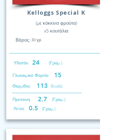
Kelloggs Special K
(με κόκκινα φρούτα)
x5 κουτάλια
Βάρος:
30 γρ.
24
Υδατάν.
(Γραμ.)
15
Γλυκαιμικό Φορτίο
113
Θερμίδες
(kcals)
2.7
Προτεινη
(Γραμ.)
0.5
Λίπος
(Γραμ.)