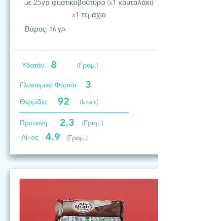
με 25γρ φυστικοβούτυρο (x1 κουταλάκι)
x1 τεμάχιο
Βάρος:
36 γρ.
8
Υδατάν.
(Γραμ.)
3
Γλυκαιμικό Φορτίο
92
Θερμίδες
(kcals)
2.3
Προτεινη
(Γραμ.)
4.9
Λίπος
(Γραμ.)