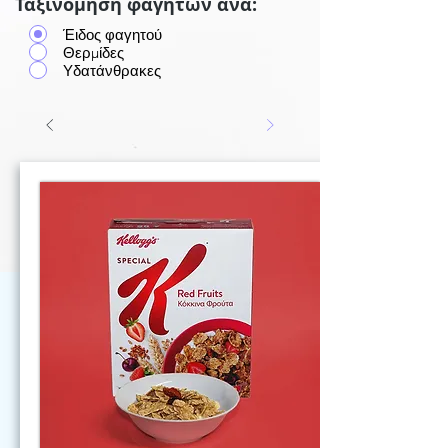
Ταξινόμηση φαγητών ανά:
Έιδος φαγητού
Θερμίδες
Υδατάνθρακες