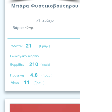
Μπάρα Φυστικοβούτηρου
x1 τεμάχιο
Βάρος:
40 γρ.
21
Υδατάν.
(Γραμ.)
Γλυκαιμικό Φορτίο
210
Θερμίδες
(kcals)
4.8
Προτεινη
(Γραμ.)
11
Λίπος
(Γραμ.)