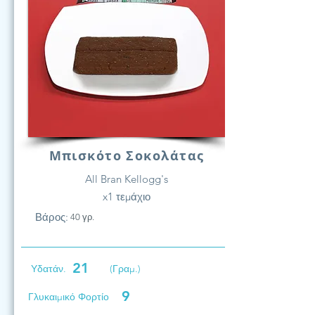
Μπισκότο Σοκολάτας
All Bran Kellogg's
x1 τεμάχιο
Βάρος:
40 γρ.
21
Υδατάν.
(Γραμ.)
9
Γλυκαιμικό Φορτίο