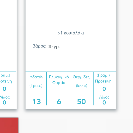
x1 κουταλάκι
Βάρος:
30 γρ.
Γραμ.)
(Γραμ.)
Υδατάν.
Γλυκαιμικό
Θερμίδες
οτεινη
Προτεινη
Φορτίο
(Γραμ.)
(kcals)
0
0
Λίπος
Λίπος
13
6
50
0
0