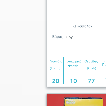
x1 κουταλάκι
Βάρος:
30 γρ.
(
Υδατάν.
Γλυκαιμικό
Θερμίδες
Πρ
Φορτίο
(Γραμ.)
(kcals)
20
10
77