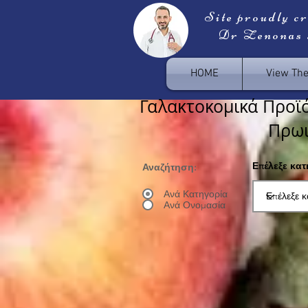
Site proudly c
Dr Zenonas
HOME
View Th
Γαλακτοκομικά Προϊό
Πρω
Επέλεξε κα
Αναζήτηση:
Ανά Κατηγορία
Ανά Ονομασία