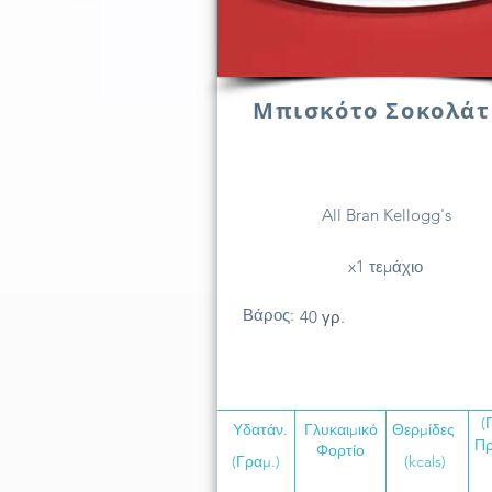
Μπισκότο Σοκολάτ
All Bran Kellogg's
x1 τεμάχιο
Βάρος:
40 γρ.
(
Υδατάν.
Γλυκαιμικό
Θερμίδες
Πρ
Φορτίο
(Γραμ.)
(kcals)