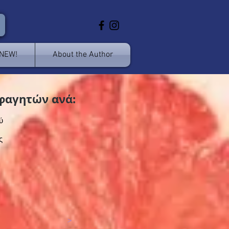
 NEW!
About the Author
φαγητών ανά:
ύ
ς
>