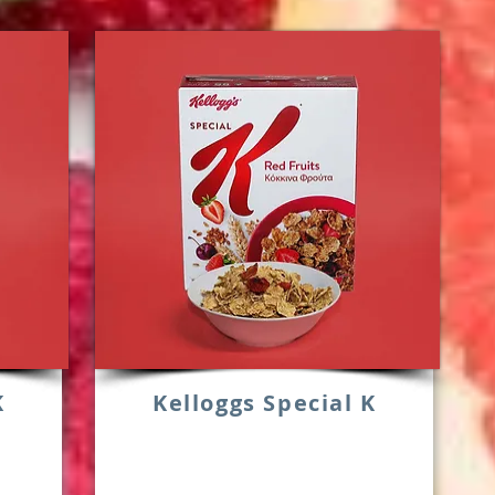
K
Kelloggs Special K