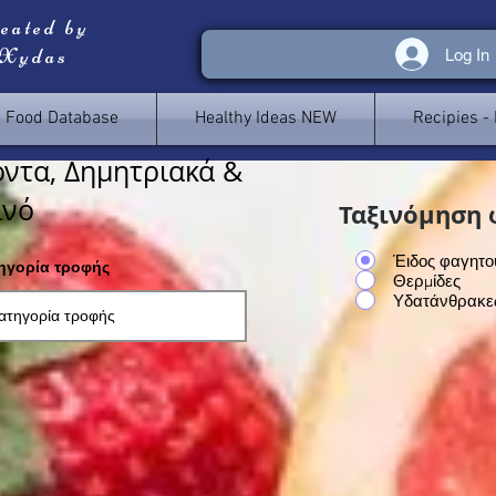
reated by
 Xydas
Log In
e Food Database
Healthy Ideas NEW
Recipies -
ντα, Δημητριακά &
ινό
Ταξινόμηση 
Έιδος φαγητο
τηγορία τροφής
Θερμίδες
Υδατάνθρακε
<