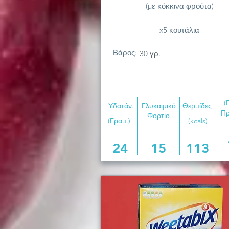
(με κόκκινα φρούτα)
x5 κουτάλια
Βάρος:
30 γρ.
(
Υδατάν.
Γλυκαιμικό
Θερμίδες
Πρ
Φορτίο
(Γραμ.)
(kcals)
24
15
113