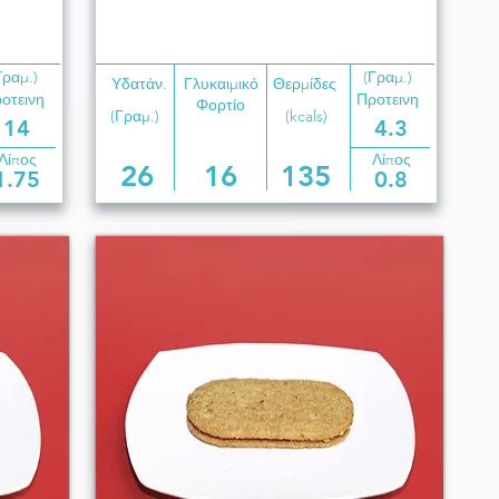
Γραμ.)
(Γραμ.)
Υδατάν.
Γλυκαιμικό
Θερμίδες
οτεινη
Προτεινη
Φορτίο
(Γραμ.)
(kcals)
14
4.3
Λίπος
Λίπος
26
16
135
1.75
0.8