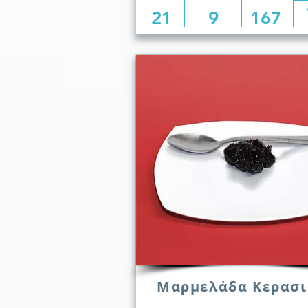
21
9
167
Μαρμελάδα Κερασι