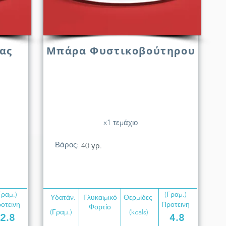
ας
Μπάρα Φυστικοβούτηρου
x1 τεμάχιο
Βάρος:
40 γρ.
Γραμ.)
(Γραμ.)
Υδατάν.
Γλυκαιμικό
Θερμίδες
οτεινη
Προτεινη
Φορτίο
(Γραμ.)
(kcals)
2.8
4.8