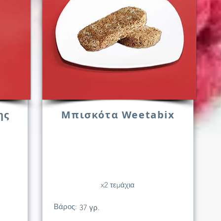
ης
Μπισκότα Weetabix
x2 τεμάχια
Βάρος:
37 γρ.