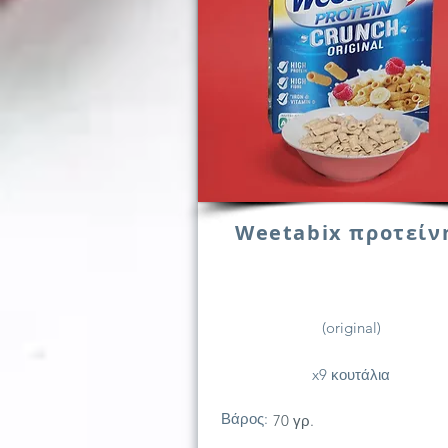
Weetabix προτείν
(original)
x9 κουτάλια
Βάρος:
70 γρ.