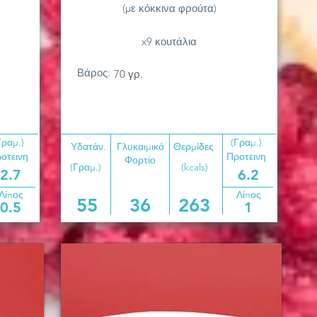
(με κόκκινα φρούτα)
x9 κουτάλια
Βάρος:
70 γρ.
Γραμ.)
(Γραμ.)
Υδατάν.
Γλυκαιμικό
Θερμίδες
οτεινη
Προτεινη
Φορτίο
(Γραμ.)
(kcals)
2.7
6.2
Λίπος
Λίπος
55
36
263
0.5
1