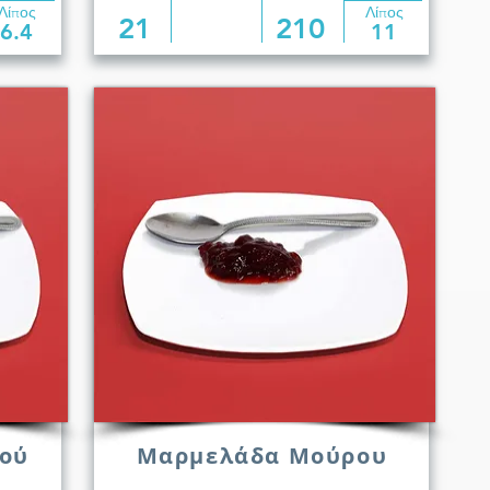
Λίπος
Λίπος
21
210
6.4
11
ού
Μαρμελάδα Μούρου