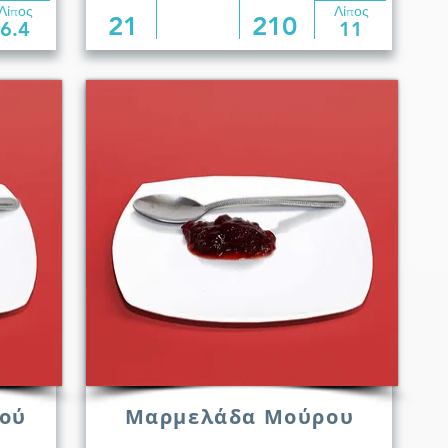
Λίπος
Λίπος
21
210
6.4
11
ού
Μαρμελάδα Μούρου