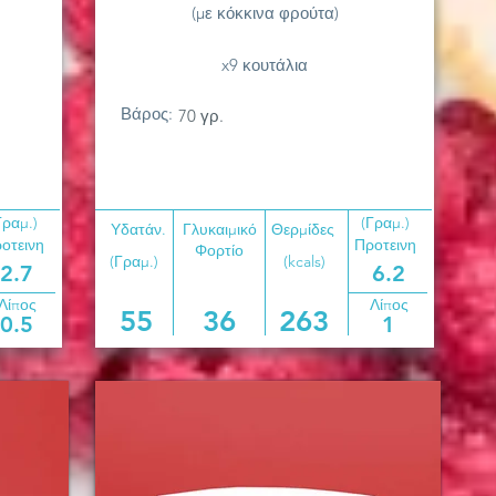
(με κόκκινα φρούτα)
x9 κουτάλια
Βάρος:
70 γρ.
Γραμ.)
(Γραμ.)
Υδατάν.
Γλυκαιμικό
Θερμίδες
οτεινη
Προτεινη
Φορτίο
(Γραμ.)
(kcals)
2.7
6.2
Λίπος
Λίπος
55
36
263
0.5
1