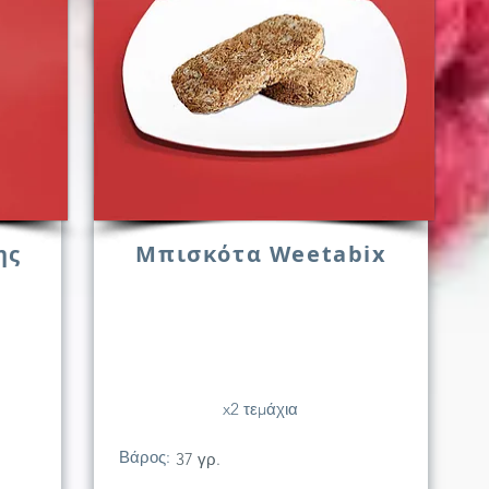
ης
Μπισκότα Weetabix
x2 τεμάχια
Βάρος:
37 γρ.