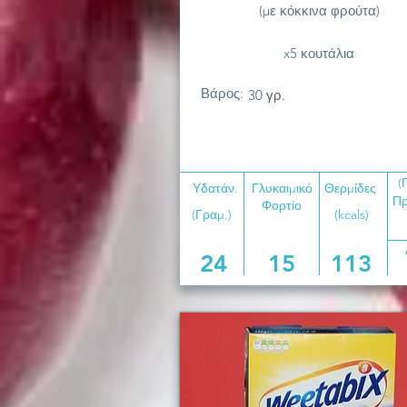
(με κόκκινα φρούτα)
x5 κουτάλια
Βάρος:
30 γρ.
(
Υδατάν.
Γλυκαιμικό
Θερμίδες
Πρ
Φορτίο
(Γραμ.)
(kcals)
24
15
113