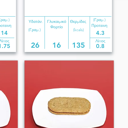
Γραμ.)
(Γραμ.)
Υδατάν.
Γλυκαιμικό
Θερμίδες
οτεινη
Προτεινη
Φορτίο
(Γραμ.)
(kcals)
14
4.3
Λίπος
Λίπος
26
16
135
1.75
0.8