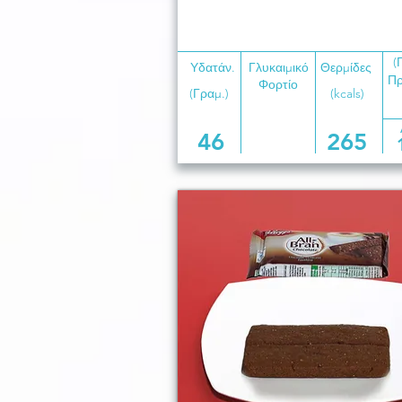
(
Υδατάν.
Γλυκαιμικό
Θερμίδες
Πρ
Φορτίο
(Γραμ.)
(kcals)
46
265