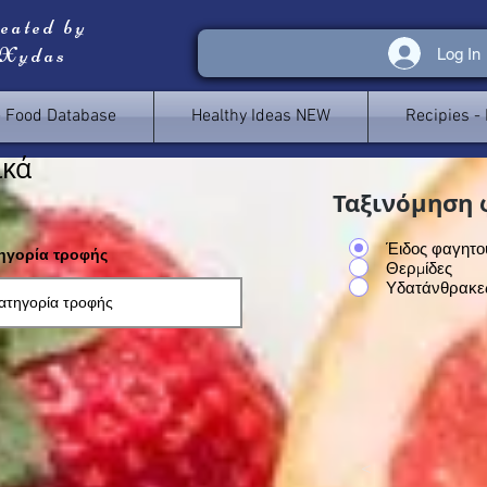
reated by
 Xydas
Log In
e Food Database
Healthy Ideas NEW
Recipies -
ικά
Ταξινόμηση 
Έιδος φαγητο
τηγορία τροφής
Θερμίδες
Υδατάνθρακε
<