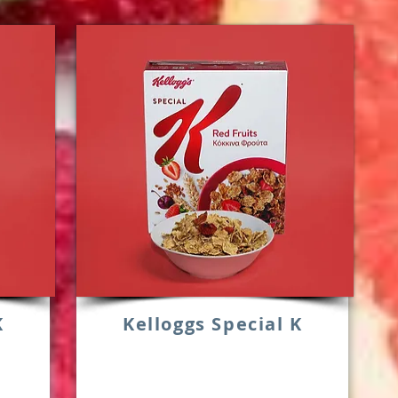
K
Kelloggs Special K