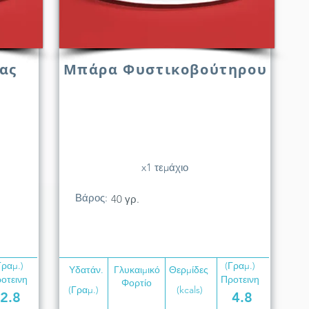
ας
Μπάρα Φυστικοβούτηρου
x1 τεμάχιο
Βάρος:
40 γρ.
Γραμ.)
(Γραμ.)
Υδατάν.
Γλυκαιμικό
Θερμίδες
οτεινη
Προτεινη
Φορτίο
(Γραμ.)
(kcals)
2.8
4.8