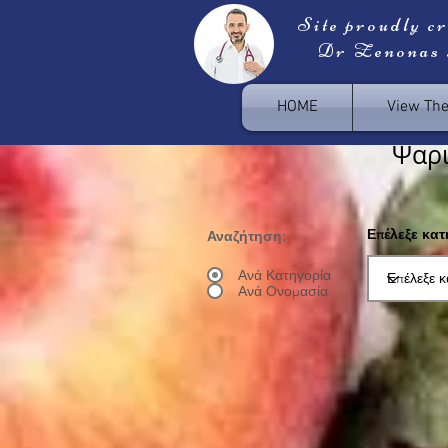
Site proudly c
Dr Zenonas
HOME
View Th
Ψαρ
Επέλεξε κα
Αναζήτηση:
Ανά Κατηγορία
Ανά Ονομασία