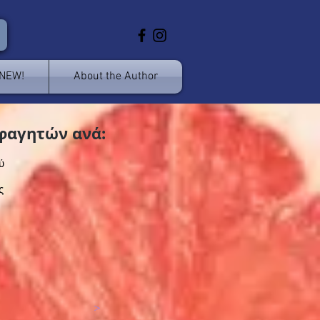
 NEW!
About the Author
φαγητών ανά:
ύ
ς
>