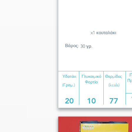
x1 κουταλάκι
Βάρος:
30 γρ.
(
Υδατάν.
Γλυκαιμικό
Θερμίδες
Πρ
Φορτίο
(Γραμ.)
(kcals)
20
10
77