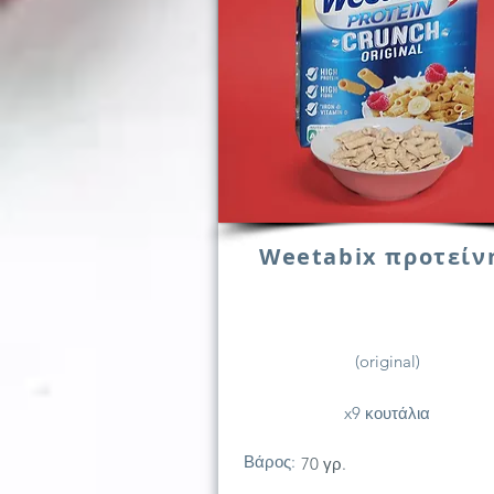
Weetabix προτείν
(original)
x9 κουτάλια
Βάρος:
70 γρ.