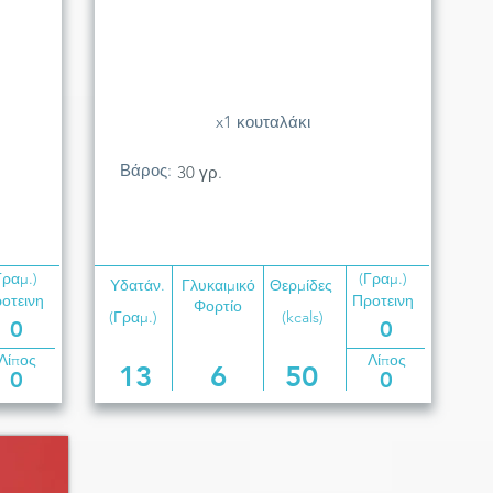
x1 κουταλάκι
Βάρος:
30 γρ.
Γραμ.)
(Γραμ.)
Υδατάν.
Γλυκαιμικό
Θερμίδες
οτεινη
Προτεινη
Φορτίο
(Γραμ.)
(kcals)
0
0
Λίπος
Λίπος
13
6
50
0
0