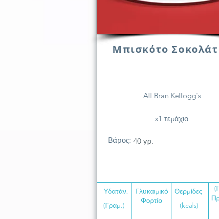
Μπισκότο Σοκολάτ
All Bran Kellogg's
x1 τεμάχιο
Βάρος:
40 γρ.
(
Υδατάν.
Γλυκαιμικό
Θερμίδες
Πρ
Φορτίο
(Γραμ.)
(kcals)