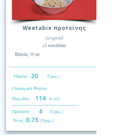
Weetabix προτείνης
(original)
x5 κουτάλια
Βάρος:
30 γρ.
20
Υδατάν.
(Γραμ.)
Γλυκαιμικό Φορτίο
114
Θερμίδες
(kcals)
6
Προτεινη
(Γραμ.)
0.75
Λίπος
(Γραμ.)