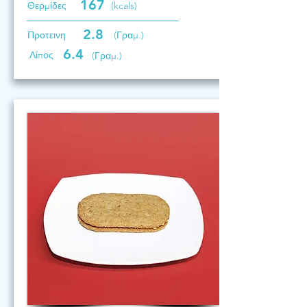
167
Θερμίδες
(kcals)
2.8
Προτεινη
(Γραμ.)
6.4
Λίπος
(Γραμ.)