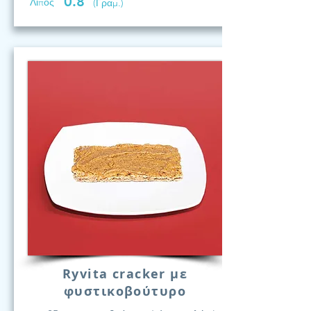
0.8
Λίπος
(Γραμ.)
Ryvita cracker με
φυστικοβούτυρο