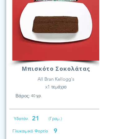
Μπισκότο Σοκολάτας
All Bran Kellogg's
x1 τεμάχιο
Βάρος:
40 γρ.
21
Υδατάν.
(Γραμ.)
9
Γλυκαιμικό Φορτίο