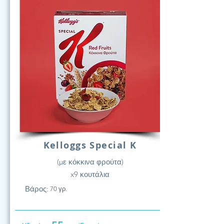
Kelloggs Special K
(με κόκκινα φρούτα)
x9 κουτάλια
Βάρος:
70 γρ.