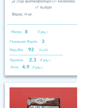
με 25γρ φυστικοβούτυρο (x1 κουταλάκι)
x1 τεμάχιο
Βάρος:
36 γρ.
8
Υδατάν.
(Γραμ.)
3
Γλυκαιμικό Φορτίο
92
Θερμίδες
(kcals)
2.3
Προτεινη
(Γραμ.)
4.9
Λίπος
(Γραμ.)