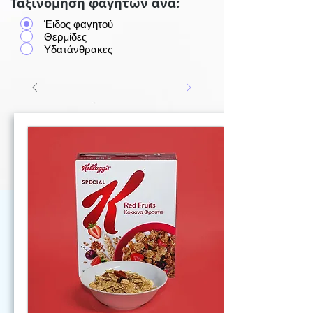
Ταξινόμηση φαγητών ανά:
Έιδος φαγητού
Θερμίδες
Υδατάνθρακες