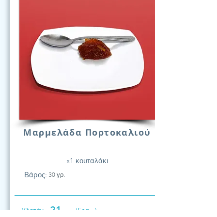
Μαρμελάδα Πορτοκαλιού
x1 κουταλάκι
Βάρος:
30 γρ.
21
Υδατάν.
(Γραμ.)