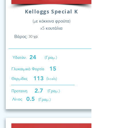
Kelloggs Special K
(με κόκκινα φρούτα)
x5 κουτάλια
Βάρος:
30 γρ.
24
Υδατάν.
(Γραμ.)
15
Γλυκαιμικό Φορτίο
113
Θερμίδες
(kcals)
2.7
Προτεινη
(Γραμ.)
0.5
Λίπος
(Γραμ.)