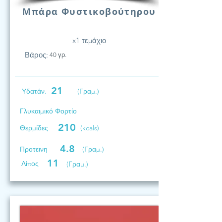
Μπάρα Φυστικοβούτηρου
x1 τεμάχιο
Βάρος:
40 γρ.
21
Υδατάν.
(Γραμ.)
Γλυκαιμικό Φορτίο
210
Θερμίδες
(kcals)
4.8
Προτεινη
(Γραμ.)
11
Λίπος
(Γραμ.)