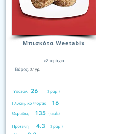
Μπισκότα Weetabix
x2 τεμάχια
Βάρος:
37 γρ.
26
Υδατάν.
(Γραμ.)
16
Γλυκαιμικό Φορτίο
135
Θερμίδες
(kcals)
4.3
Προτεινη
(Γραμ.)