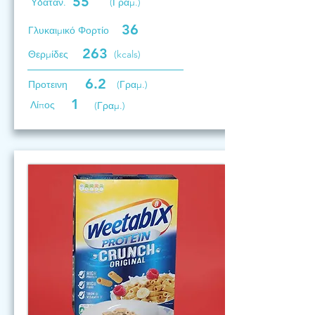
55
Υδατάν.
(Γραμ.)
36
Γλυκαιμικό Φορτίο
263
Θερμίδες
(kcals)
6.2
Προτεινη
(Γραμ.)
1
Λίπος
(Γραμ.)