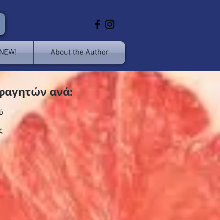
 NEW!
About the Author
φαγητών ανά:
ύ
ς
>