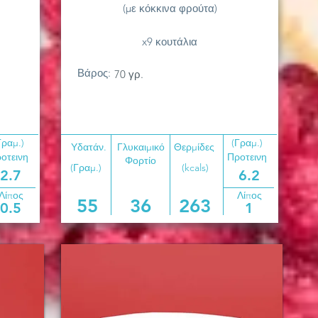
(με κόκκινα φρούτα)
x9 κουτάλια
Βάρος:
70 γρ.
Γραμ.)
(Γραμ.)
Υδατάν.
Γλυκαιμικό
Θερμίδες
οτεινη
Προτεινη
Φορτίο
(Γραμ.)
(kcals)
2.7
6.2
Λίπος
Λίπος
55
36
263
0.5
1