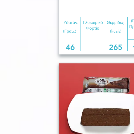
(
Υδατάν.
Γλυκαιμικό
Θερμίδες
Πρ
Φορτίο
(Γραμ.)
(kcals)
46
265