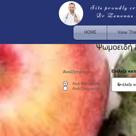
Site proudly c
Dr Zenonas
HOME
View Th
Ψωμοειδή 
Επέλεξε κα
Αναζήτηση:
Ανά Κατηγορία
Ανά Ονομασία