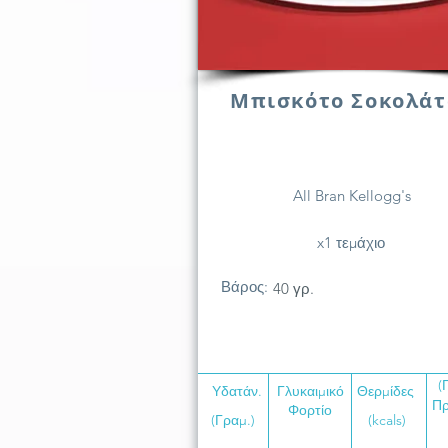
Μπισκότο Σοκολάτ
All Bran Kellogg's
x1 τεμάχιο
Βάρος:
40 γρ.
(
Υδατάν.
Γλυκαιμικό
Θερμίδες
Πρ
Φορτίο
(Γραμ.)
(kcals)