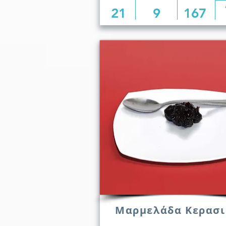
21
9
167
Μαρμελάδα Κερασι