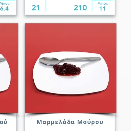
Λίπος
Λίπος
21
210
6.4
11
ού
Μαρμελάδα Μούρου