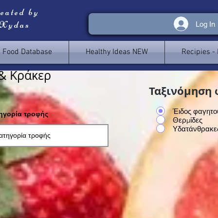
reated by
 Xydas
Log In
e Food Database
Healthy Ideas NEW
Recipies -
& Κράκερ
Ταξινόμηση 
Έιδος φαγητο
τηγορία τροφής
Θερμίδες
Υδατάνθρακε
<