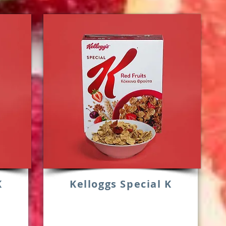
K
Kelloggs Special K