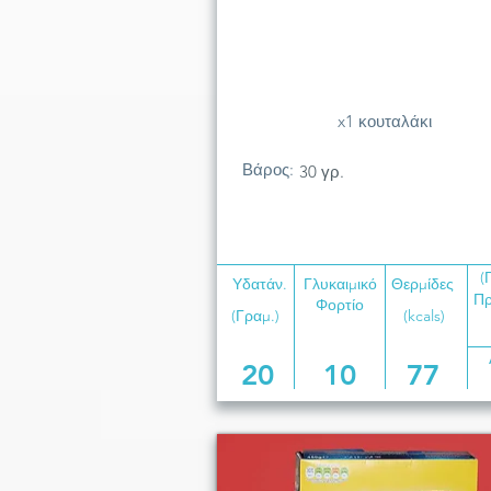
x1 κουταλάκι
Βάρος:
30 γρ.
(
Υδατάν.
Γλυκαιμικό
Θερμίδες
Πρ
Φορτίο
(Γραμ.)
(kcals)
20
10
77