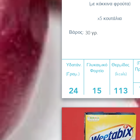
(με κόκκινα φρούτα)
x5 κουτάλια
Βάρος:
30 γρ.
(
Υδατάν.
Γλυκαιμικό
Θερμίδες
Πρ
Φορτίο
(Γραμ.)
(kcals)
24
15
113