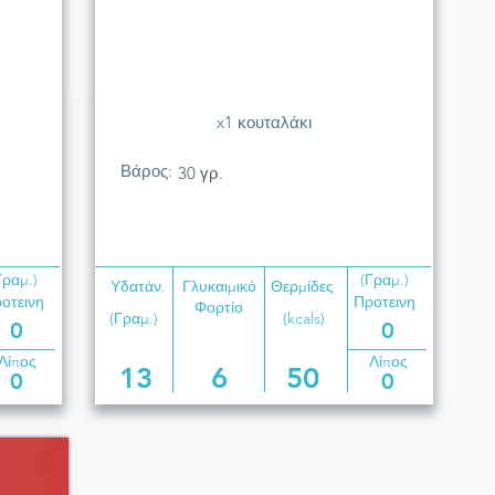
x1 κουταλάκι
Βάρος:
30 γρ.
Γραμ.)
(Γραμ.)
Υδατάν.
Γλυκαιμικό
Θερμίδες
οτεινη
Προτεινη
Φορτίο
(Γραμ.)
(kcals)
0
0
Λίπος
Λίπος
13
6
50
0
0