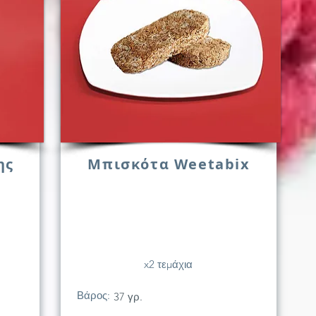
ης
Μπισκότα Weetabix
x2 τεμάχια
Βάρος:
37 γρ.