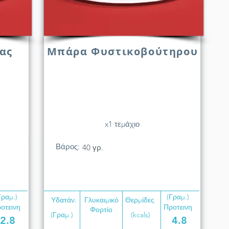
ας
Μπάρα Φυστικοβούτηρου
x1 τεμάχιο
Βάρος:
40 γρ.
Γραμ.)
(Γραμ.)
Υδατάν.
Γλυκαιμικό
Θερμίδες
οτεινη
Προτεινη
Φορτίο
(Γραμ.)
(kcals)
2.8
4.8