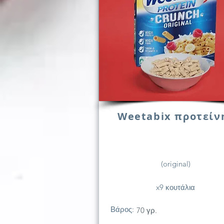
Weetabix προτείν
(original)
x9 κουτάλια
Βάρος:
70 γρ.