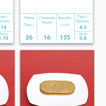
Γραμ.)
(Γραμ.)
Υδατάν.
Γλυκαιμικό
Θερμίδες
οτεινη
Προτεινη
Φορτίο
(Γραμ.)
(kcals)
14
4.3
Λίπος
Λίπος
26
16
135
1.75
0.8