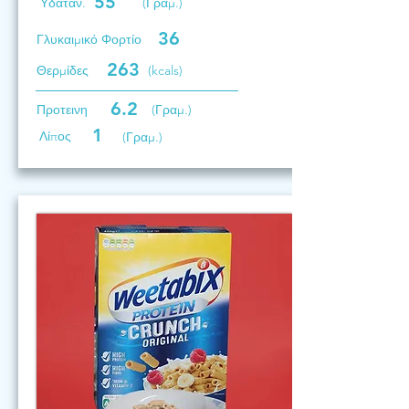
55
Υδατάν.
(Γραμ.)
36
Γλυκαιμικό Φορτίο
263
Θερμίδες
(kcals)
6.2
Προτεινη
(Γραμ.)
1
Λίπος
(Γραμ.)