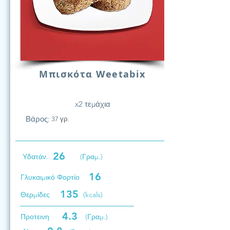
Μπισκότα Weetabix
x2 τεμάχια
Βάρος:
37 γρ.
26
Υδατάν.
(Γραμ.)
16
Γλυκαιμικό Φορτίο
135
Θερμίδες
(kcals)
4.3
Προτεινη
(Γραμ.)