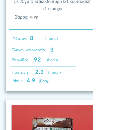
με 25γρ φυστικοβούτυρο (x1 κουταλάκι)
x1 τεμάχιο
Βάρος:
36 γρ.
8
Υδατάν.
(Γραμ.)
3
Γλυκαιμικό Φορτίο
92
Θερμίδες
(kcals)
2.3
Προτεινη
(Γραμ.)
4.9
Λίπος
(Γραμ.)