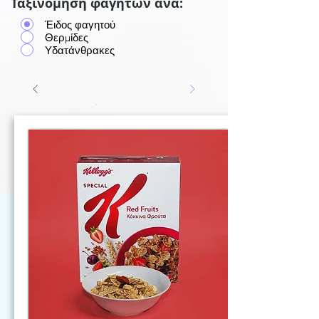
Ταξινόμηση φαγητών ανά:
Έιδος φαγητού
Θερμίδες
Υδατάνθρακες