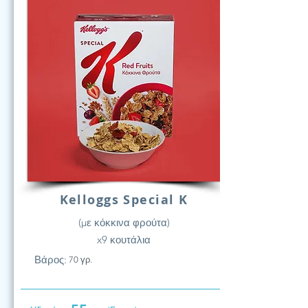
Kelloggs Special K
(με κόκκινα φρούτα)
x9 κουτάλια
Βάρος:
70 γρ.