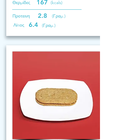
167
Θερμίδες
(kcals)
2.8
Προτεινη
(Γραμ.)
6.4
Λίπος
(Γραμ.)