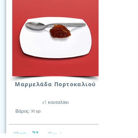
Μαρμελάδα Πορτοκαλιού
x1 κουταλάκι
Βάρος:
30 γρ.
21
Υδατάν.
(Γραμ.)