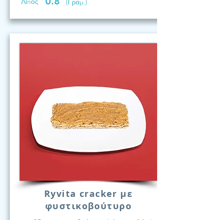
0.8
Λίπος
(Γραμ.)
Ryvita cracker με
φυστικοβούτυρο