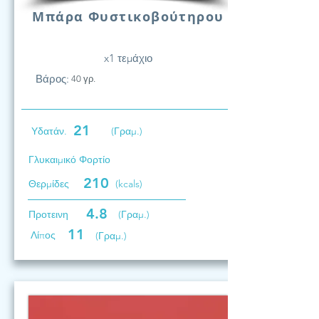
Μπάρα Φυστικοβούτηρου
x1 τεμάχιο
Βάρος:
40 γρ.
21
Υδατάν.
(Γραμ.)
Γλυκαιμικό Φορτίο
210
Θερμίδες
(kcals)
4.8
Προτεινη
(Γραμ.)
11
Λίπος
(Γραμ.)