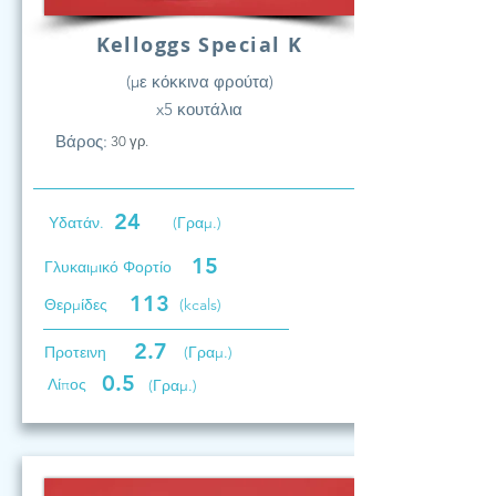
Kelloggs Special K
(με κόκκινα φρούτα)
x5 κουτάλια
Βάρος:
30 γρ.
24
Υδατάν.
(Γραμ.)
15
Γλυκαιμικό Φορτίο
113
Θερμίδες
(kcals)
2.7
Προτεινη
(Γραμ.)
0.5
Λίπος
(Γραμ.)