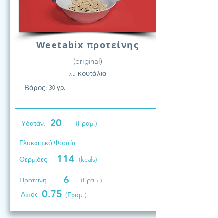
Weetabix προτείνης
(original)
x5 κουτάλια
Βάρος:
30 γρ.
20
Υδατάν.
(Γραμ.)
Γλυκαιμικό Φορτίο
114
Θερμίδες
(kcals)
6
Προτεινη
(Γραμ.)
0.75
Λίπος
(Γραμ.)