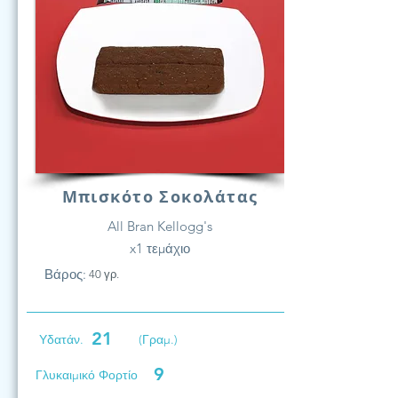
Μπισκότο Σοκολάτας
All Bran Kellogg's
x1 τεμάχιο
Βάρος:
40 γρ.
21
Υδατάν.
(Γραμ.)
9
Γλυκαιμικό Φορτίο