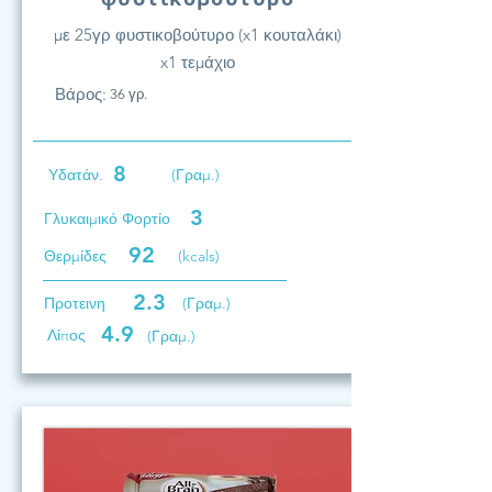
με 25γρ φυστικοβούτυρο (x1 κουταλάκι)
x1 τεμάχιο
Βάρος:
36 γρ.
8
Υδατάν.
(Γραμ.)
3
Γλυκαιμικό Φορτίο
92
Θερμίδες
(kcals)
2.3
Προτεινη
(Γραμ.)
4.9
Λίπος
(Γραμ.)