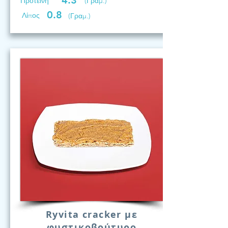
4.3
Προτεινη
(Γραμ.)
0.8
Λίπος
(Γραμ.)
Ryvita cracker με
φυστικοβούτυρο