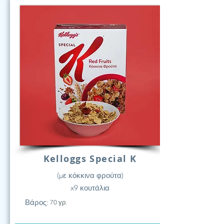
Kelloggs Special K
(με κόκκινα φρούτα)
x9 κουτάλια
Βάρος:
70 γρ.