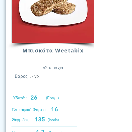
Μπισκότα Weetabix
x2 τεμάχια
Βάρος:
37 γρ.
26
Υδατάν.
(Γραμ.)
16
Γλυκαιμικό Φορτίο
135
Θερμίδες
(kcals)