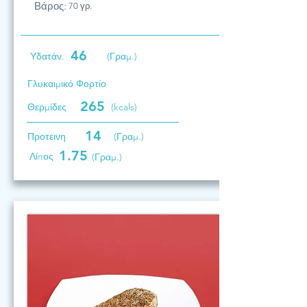
Βάρος:
70 γρ.
46
Υδατάν.
(Γραμ.)
Γλυκαιμικό Φορτίο
265
Θερμίδες
(kcals)
14
Προτεινη
(Γραμ.)
1.75
Λίπος
(Γραμ.)