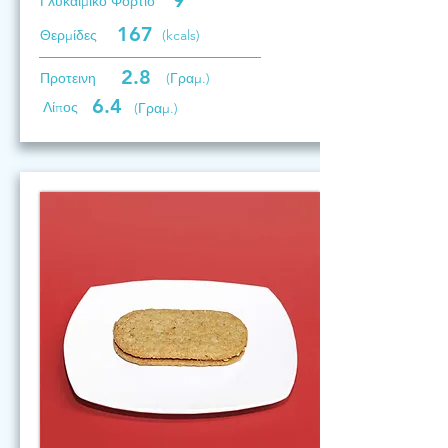
9
Γλυκαιμικό Φορτίο
167
Θερμίδες
(kcals)
2.8
Προτεινη
(Γραμ.)
6.4
Λίπος
(Γραμ.)