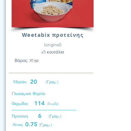
Weetabix προτείνης
(original)
x5 κουτάλια
Βάρος:
30 γρ.
20
Υδατάν.
(Γραμ.)
Γλυκαιμικό Φορτίο
114
Θερμίδες
(kcals)
6
Προτεινη
(Γραμ.)
0.75
Λίπος
(Γραμ.)