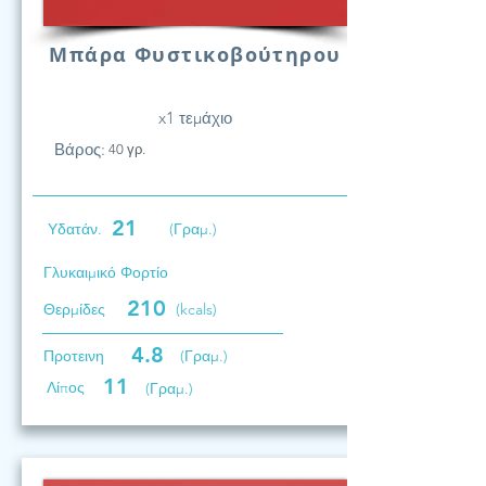
Μπάρα Φυστικοβούτηρου
x1 τεμάχιο
Βάρος:
40 γρ.
21
Υδατάν.
(Γραμ.)
Γλυκαιμικό Φορτίο
210
Θερμίδες
(kcals)
4.8
Προτεινη
(Γραμ.)
11
Λίπος
(Γραμ.)