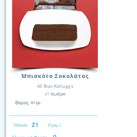
Μπισκότο Σοκολάτας
All Bran Kellogg's
x1 τεμάχιο
Βάρος:
40 γρ.
21
Υδατάν.
(Γραμ.)