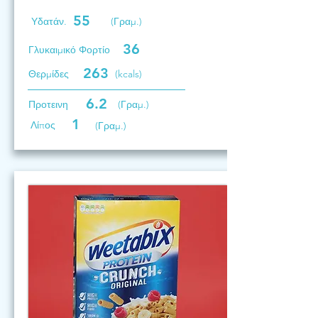
55
Υδατάν.
(Γραμ.)
36
Γλυκαιμικό Φορτίο
263
Θερμίδες
(kcals)
6.2
Προτεινη
(Γραμ.)
1
Λίπος
(Γραμ.)