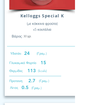
Kelloggs Special K
(με κόκκινα φρούτα)
x5 κουτάλια
Βάρος:
30 γρ.
24
Υδατάν.
(Γραμ.)
15
Γλυκαιμικό Φορτίο
113
Θερμίδες
(kcals)
2.7
Προτεινη
(Γραμ.)
0.5
Λίπος
(Γραμ.)