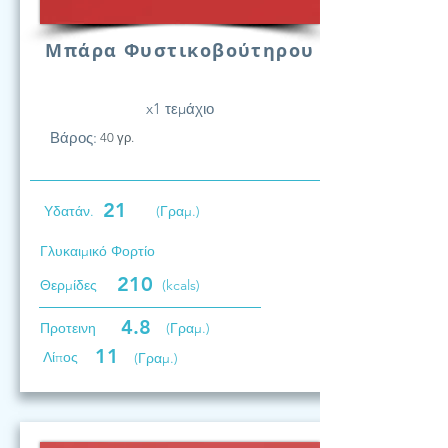
Μπάρα Φυστικοβούτηρου
x1 τεμάχιο
Βάρος:
40 γρ.
21
Υδατάν.
(Γραμ.)
Γλυκαιμικό Φορτίο
210
Θερμίδες
(kcals)
4.8
Προτεινη
(Γραμ.)
11
Λίπος
(Γραμ.)