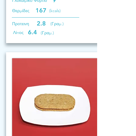
9
Γλυκαιμικό Φορτίο
167
Θερμίδες
(kcals)
2.8
Προτεινη
(Γραμ.)
6.4
Λίπος
(Γραμ.)