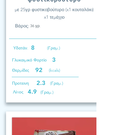
με 25γρ φυστικοβούτυρο (x1 κουταλάκι)
x1 τεμάχιο
Βάρος:
36 γρ.
8
Υδατάν.
(Γραμ.)
3
Γλυκαιμικό Φορτίο
92
Θερμίδες
(kcals)
2.3
Προτεινη
(Γραμ.)
4.9
Λίπος
(Γραμ.)