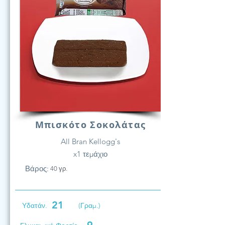
Μπισκότο Σοκολάτας
All Bran Kellogg's
x1 τεμάχιο
Βάρος:
40 γρ.
21
Υδατάν.
(Γραμ.)