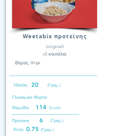
Weetabix προτείνης
(original)
x5 κουτάλια
Βάρος:
30 γρ.
20
Υδατάν.
(Γραμ.)
Γλυκαιμικό Φορτίο
114
Θερμίδες
(kcals)
6
Προτεινη
(Γραμ.)
0.75
Λίπος
(Γραμ.)