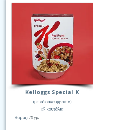
Kelloggs Special K
(με κόκκινα φρούτα)
x9 κουτάλια
Βάρος:
70 γρ.