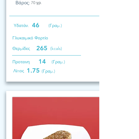
Βάρος:
70 γρ.
46
Υδατάν.
(Γραμ.)
Γλυκαιμικό Φορτίο
265
Θερμίδες
(kcals)
14
Προτεινη
(Γραμ.)
1.75
Λίπος
(Γραμ.)