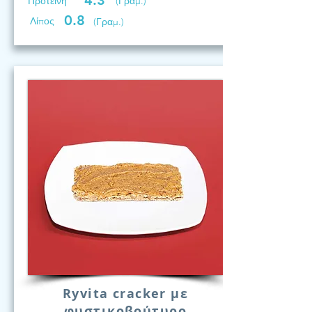
4.3
Προτεινη
(Γραμ.)
0.8
Λίπος
(Γραμ.)
Ryvita cracker με
φυστικοβούτυρο