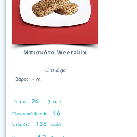
Μπισκότα Weetabix
x2 τεμάχια
Βάρος:
37 γρ.
26
Υδατάν.
(Γραμ.)
16
Γλυκαιμικό Φορτίο
135
Θερμίδες
(kcals)