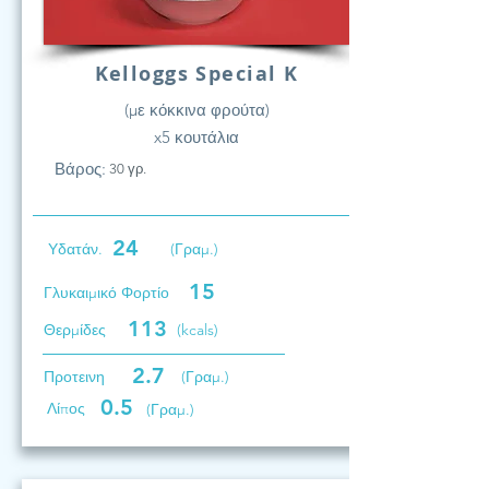
Kelloggs Special K
(με κόκκινα φρούτα)
x5 κουτάλια
Βάρος:
30 γρ.
24
Υδατάν.
(Γραμ.)
15
Γλυκαιμικό Φορτίο
113
Θερμίδες
(kcals)
2.7
Προτεινη
(Γραμ.)
0.5
Λίπος
(Γραμ.)