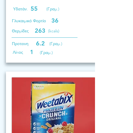
55
Υδατάν.
(Γραμ.)
36
Γλυκαιμικό Φορτίο
263
Θερμίδες
(kcals)
6.2
Προτεινη
(Γραμ.)
1
Λίπος
(Γραμ.)