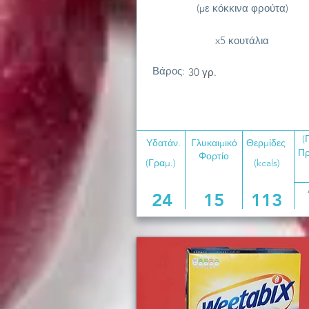
(με κόκκινα φρούτα)
x5 κουτάλια
Βάρος:
30 γρ.
(
Υδατάν.
Γλυκαιμικό
Θερμίδες
Πρ
Φορτίο
(Γραμ.)
(kcals)
24
15
113