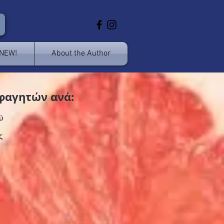
 NEW!
About the Author
φαγητών ανά:
ύ
ς
>