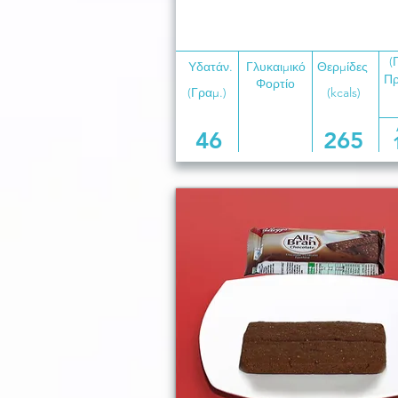
(
Υδατάν.
Γλυκαιμικό
Θερμίδες
Πρ
Φορτίο
(Γραμ.)
(kcals)
46
265