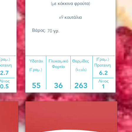
(με κόκκινα φρούτα)
x9 κουτάλια
Βάρος:
70 γρ.
Γραμ.)
(Γραμ.)
Υδατάν.
Γλυκαιμικό
Θερμίδες
οτεινη
Προτεινη
Φορτίο
(Γραμ.)
(kcals)
2.7
6.2
Λίπος
Λίπος
55
36
263
0.5
1