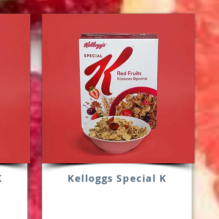
K
Kelloggs Special K