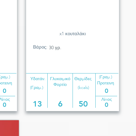
x1 κουταλάκι
Βάρος:
30 γρ.
Γραμ.)
(Γραμ.)
Υδατάν.
Γλυκαιμικό
Θερμίδες
οτεινη
Προτεινη
Φορτίο
(Γραμ.)
(kcals)
0
0
Λίπος
Λίπος
13
6
50
0
0