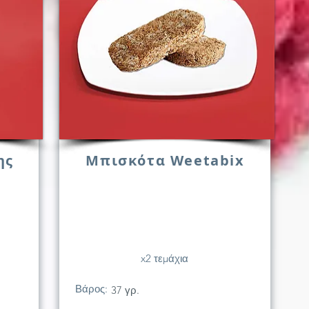
ης
Μπισκότα Weetabix
x2 τεμάχια
Βάρος:
37 γρ.