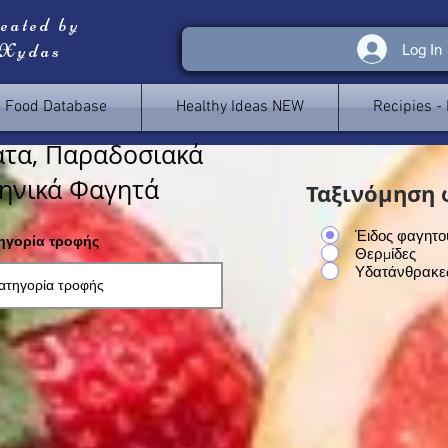
reated by
 Xydas
Log In
e Food Database
Healthy Ideas NEW
Recipies -
τα, Παραδοσιακά
ηνικά Φαγητά
Ταξινόμηση 
Έιδος φαγητο
τηγορία τροφής
Θερμίδες
Υδατάνθρακε
<