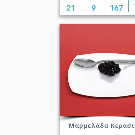
21
9
167
Μαρμελάδα Κερασι