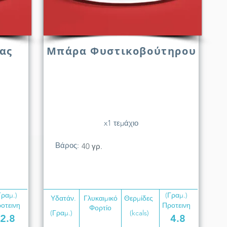
ας
Μπάρα Φυστικοβούτηρου
x1 τεμάχιο
Βάρος:
40 γρ.
Γραμ.)
(Γραμ.)
Υδατάν.
Γλυκαιμικό
Θερμίδες
οτεινη
Προτεινη
Φορτίο
(Γραμ.)
(kcals)
2.8
4.8