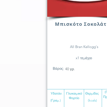
Μπισκότο Σοκολάτ
All Bran Kellogg's
x1 τεμάχιο
Βάρος:
40 γρ.
(
Υδατάν.
Γλυκαιμικό
Θερμίδες
Πρ
Φορτίο
(Γραμ.)
(kcals)