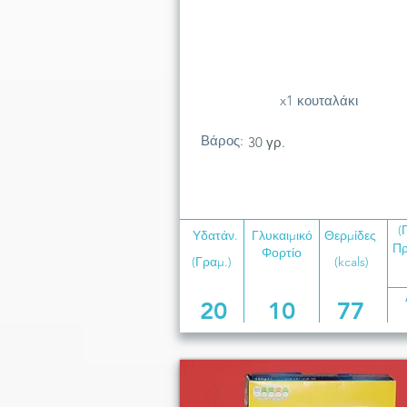
x1 κουταλάκι
Βάρος:
30 γρ.
(
Υδατάν.
Γλυκαιμικό
Θερμίδες
Πρ
Φορτίο
(Γραμ.)
(kcals)
20
10
77