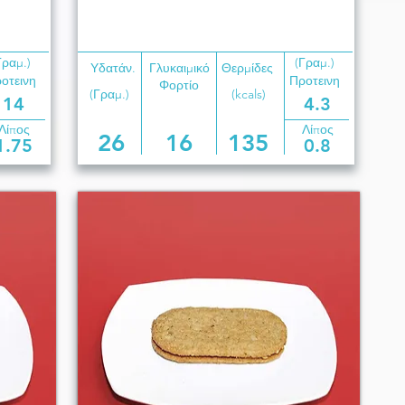
Γραμ.)
(Γραμ.)
Υδατάν.
Γλυκαιμικό
Θερμίδες
οτεινη
Προτεινη
Φορτίο
(Γραμ.)
(kcals)
14
4.3
Λίπος
Λίπος
26
16
135
1.75
0.8