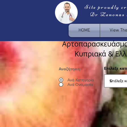
Site proudly c
Dr Zenonas
HOME
View Th
Αρτοπαρασκευάσμα
Κυπριακά & Ελλ
Επέλεξε κα
Αναζήτηση:
Ανά Κατηγορία
Ανά Ονομασία