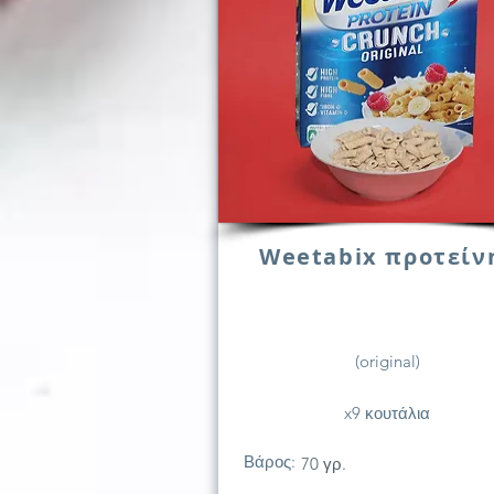
Weetabix προτείν
(original)
x9 κουτάλια
Βάρος:
70 γρ.