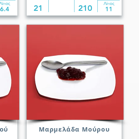
Λίπος
Λίπος
21
210
6.4
11
ού
Μαρμελάδα Μούρου