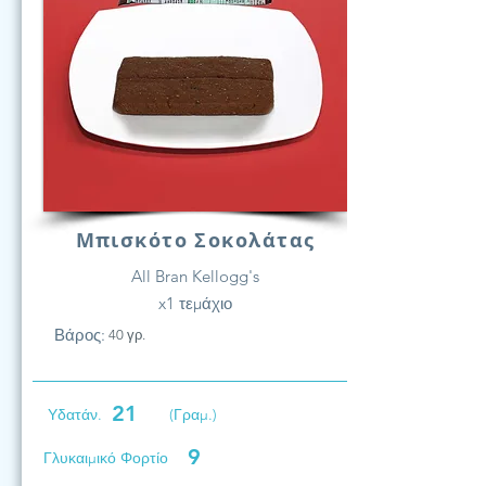
Μπισκότο Σοκολάτας
All Bran Kellogg's
x1 τεμάχιο
Βάρος:
40 γρ.
21
Υδατάν.
(Γραμ.)
9
Γλυκαιμικό Φορτίο