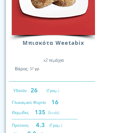
Μπισκότα Weetabix
x2 τεμάχια
Βάρος:
37 γρ.
26
Υδατάν.
(Γραμ.)
16
Γλυκαιμικό Φορτίο
135
Θερμίδες
(kcals)
4.3
Προτεινη
(Γραμ.)