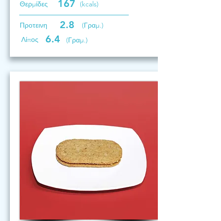
167
Θερμίδες
(kcals)
2.8
Προτεινη
(Γραμ.)
6.4
Λίπος
(Γραμ.)