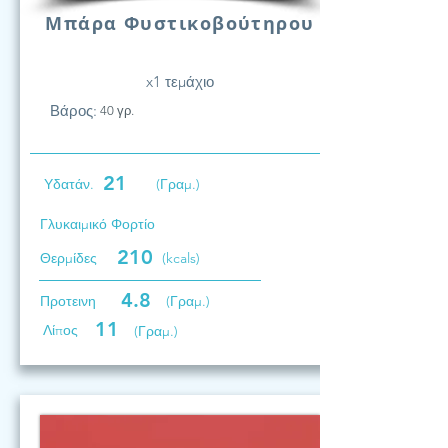
Μπάρα Φυστικοβούτηρου
x1 τεμάχιο
Βάρος:
40 γρ.
21
Υδατάν.
(Γραμ.)
Γλυκαιμικό Φορτίο
210
Θερμίδες
(kcals)
4.8
Προτεινη
(Γραμ.)
11
Λίπος
(Γραμ.)