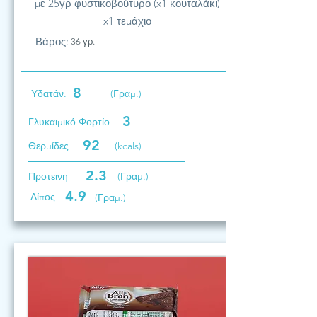
με 25γρ φυστικοβούτυρο (x1 κουταλάκι)
x1 τεμάχιο
Βάρος:
36 γρ.
8
Υδατάν.
(Γραμ.)
3
Γλυκαιμικό Φορτίο
92
Θερμίδες
(kcals)
2.3
Προτεινη
(Γραμ.)
4.9
Λίπος
(Γραμ.)