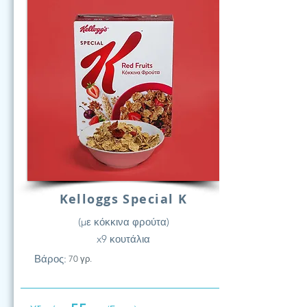
Kelloggs Special K
(με κόκκινα φρούτα)
x9 κουτάλια
Βάρος:
70 γρ.