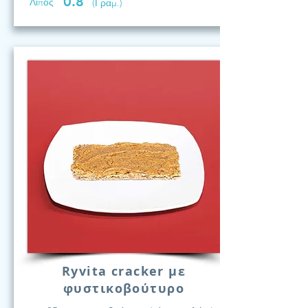
0.8
Λίπος
(Γραμ.)
Ryvita cracker με
φυστικοβούτυρο