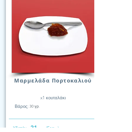
Μαρμελάδα Πορτοκαλιού
x1 κουταλάκι
Βάρος:
30 γρ.
21
Υδατάν.
(Γραμ.)