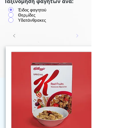
Ταξινόμηση φαγητών ανά:
Έιδος φαγητού
Θερμίδες
Υδατάνθρακες