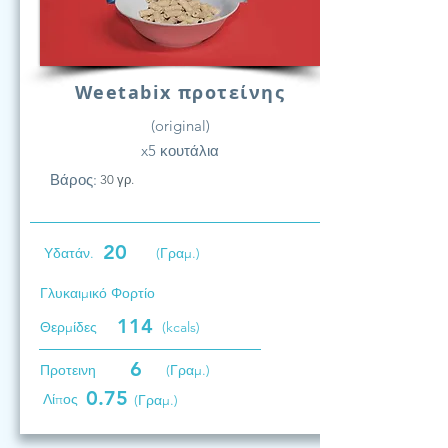
Weetabix προτείνης
(original)
x5 κουτάλια
Βάρος:
30 γρ.
20
Υδατάν.
(Γραμ.)
Γλυκαιμικό Φορτίο
114
Θερμίδες
(kcals)
6
Προτεινη
(Γραμ.)
0.75
Λίπος
(Γραμ.)