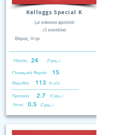
Kelloggs Special K
(με κόκκινα φρούτα)
x5 κουτάλια
Βάρος:
30 γρ.
24
Υδατάν.
(Γραμ.)
15
Γλυκαιμικό Φορτίο
113
Θερμίδες
(kcals)
2.7
Προτεινη
(Γραμ.)
0.5
Λίπος
(Γραμ.)