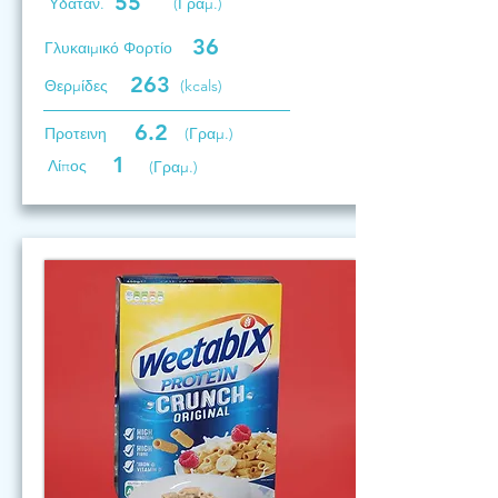
55
Υδατάν.
(Γραμ.)
36
Γλυκαιμικό Φορτίο
263
Θερμίδες
(kcals)
6.2
Προτεινη
(Γραμ.)
1
Λίπος
(Γραμ.)