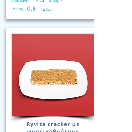
4.3
Προτεινη
(Γραμ.)
0.8
Λίπος
(Γραμ.)
Ryvita cracker με
φυστικοβούτυρο