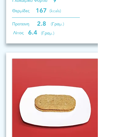
9
Γλυκαιμικό Φορτίο
167
Θερμίδες
(kcals)
2.8
Προτεινη
(Γραμ.)
6.4
Λίπος
(Γραμ.)