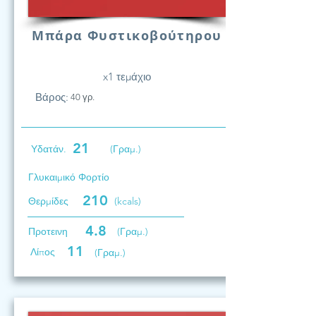
Μπάρα Φυστικοβούτηρου
x1 τεμάχιο
Βάρος:
40 γρ.
21
Υδατάν.
(Γραμ.)
Γλυκαιμικό Φορτίο
210
Θερμίδες
(kcals)
4.8
Προτεινη
(Γραμ.)
11
Λίπος
(Γραμ.)