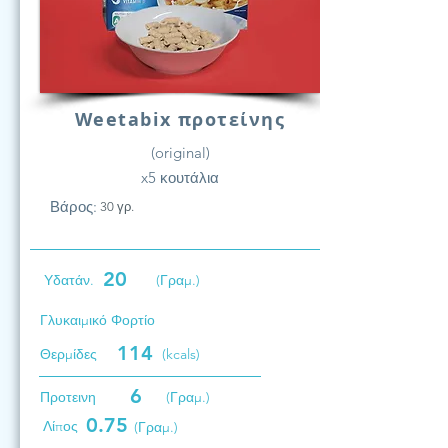
Weetabix προτείνης
(original)
x5 κουτάλια
Βάρος:
30 γρ.
20
Υδατάν.
(Γραμ.)
Γλυκαιμικό Φορτίο
114
Θερμίδες
(kcals)
6
Προτεινη
(Γραμ.)
0.75
Λίπος
(Γραμ.)