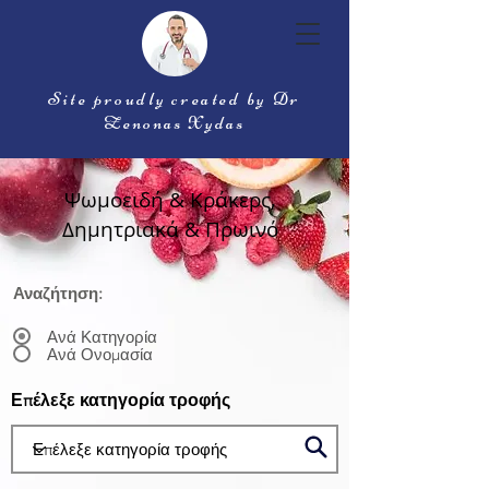
Site proudly created by Dr
Zenonas Xydas
Ψωμοειδή & Κράκερς,
Δημητριακά & Πρωινό
Αναζήτηση:
Ανά Κατηγορία
Ανά Ονομασία
Επέλεξε κατηγορία τροφής