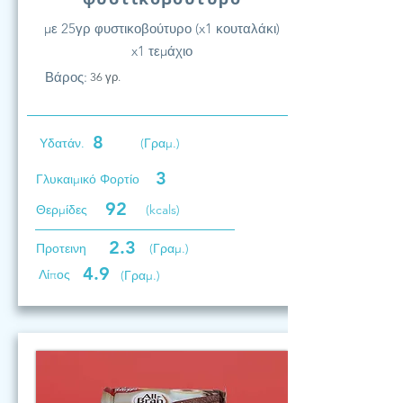
με 25γρ φυστικοβούτυρο (x1 κουταλάκι)
x1 τεμάχιο
Βάρος:
36 γρ.
8
Υδατάν.
(Γραμ.)
3
Γλυκαιμικό Φορτίο
92
Θερμίδες
(kcals)
2.3
Προτεινη
(Γραμ.)
4.9
Λίπος
(Γραμ.)