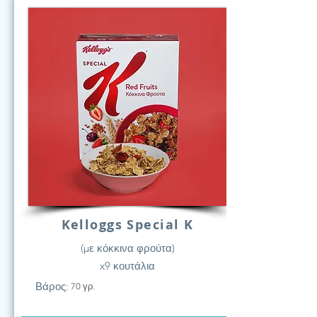
Kelloggs Special K
(με κόκκινα φρούτα)
x9 κουτάλια
Βάρος:
70 γρ.