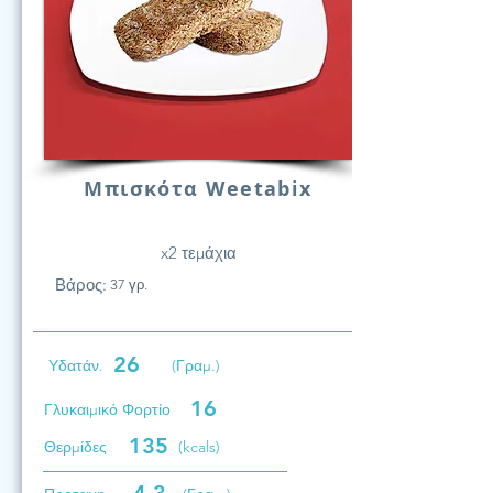
Μπισκότα Weetabix
x2 τεμάχια
Βάρος:
37 γρ.
26
Υδατάν.
(Γραμ.)
16
Γλυκαιμικό Φορτίο
135
Θερμίδες
(kcals)