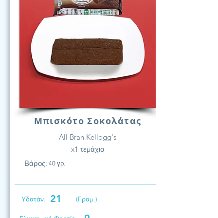
Μπισκότο Σοκολάτας
All Bran Kellogg's
x1 τεμάχιο
Βάρος:
40 γρ.
21
Υδατάν.
(Γραμ.)