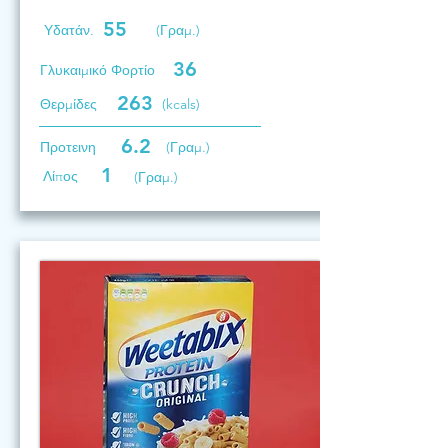
55
Υδατάν.
(Γραμ.)
36
Γλυκαιμικό Φορτίο
263
Θερμίδες
(kcals)
6.2
Προτεινη
(Γραμ.)
1
Λίπος
(Γραμ.)