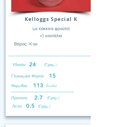
Kelloggs Special K
(με κόκκινα φρούτα)
x5 κουτάλια
Βάρος:
30 γρ.
24
Υδατάν.
(Γραμ.)
15
Γλυκαιμικό Φορτίο
113
Θερμίδες
(kcals)
2.7
Προτεινη
(Γραμ.)
0.5
Λίπος
(Γραμ.)