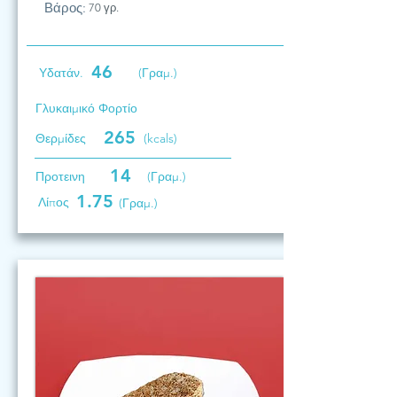
Βάρος:
70 γρ.
46
Υδατάν.
(Γραμ.)
Γλυκαιμικό Φορτίο
265
Θερμίδες
(kcals)
14
Προτεινη
(Γραμ.)
1.75
Λίπος
(Γραμ.)