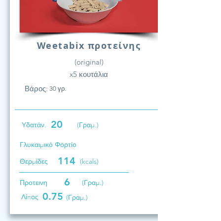
Weetabix προτείνης
(original)
x5 κουτάλια
Βάρος:
30 γρ.
20
Υδατάν.
(Γραμ.)
Γλυκαιμικό Φορτίο
114
Θερμίδες
(kcals)
6
Προτεινη
(Γραμ.)
0.75
Λίπος
(Γραμ.)