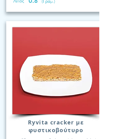
0.8
Λίπος
(Γραμ.)
Ryvita cracker με
φυστικοβούτυρο