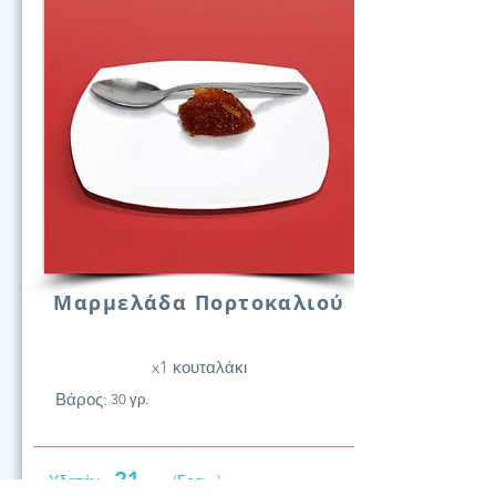
Μαρμελάδα Πορτοκαλιού
x1 κουταλάκι
Βάρος:
30 γρ.
21
Υδατάν.
(Γραμ.)