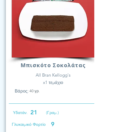
Μπισκότο Σοκολάτας
All Bran Kellogg's
x1 τεμάχιο
Βάρος:
40 γρ.
21
Υδατάν.
(Γραμ.)
9
Γλυκαιμικό Φορτίο