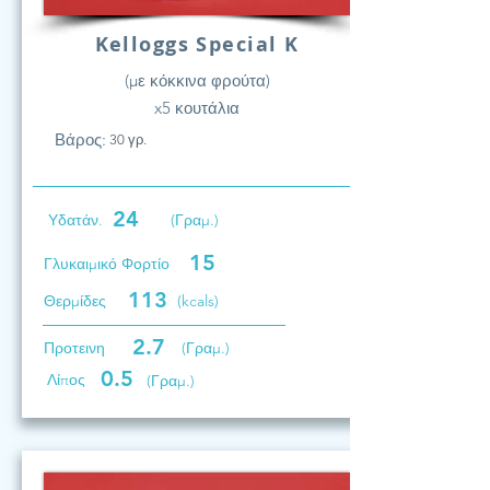
Kelloggs Special K
(με κόκκινα φρούτα)
x5 κουτάλια
Βάρος:
30 γρ.
24
Υδατάν.
(Γραμ.)
15
Γλυκαιμικό Φορτίο
113
Θερμίδες
(kcals)
2.7
Προτεινη
(Γραμ.)
0.5
Λίπος
(Γραμ.)