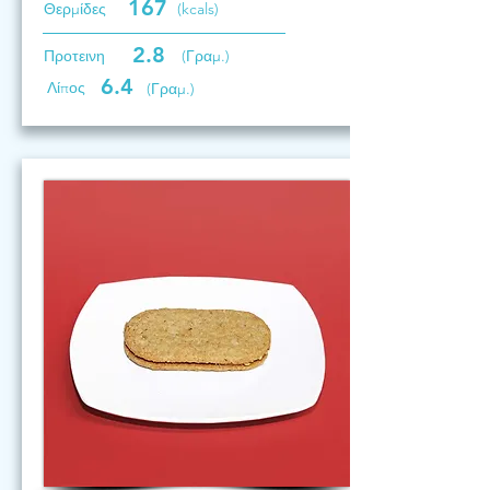
167
Θερμίδες
(kcals)
2.8
Προτεινη
(Γραμ.)
6.4
Λίπος
(Γραμ.)