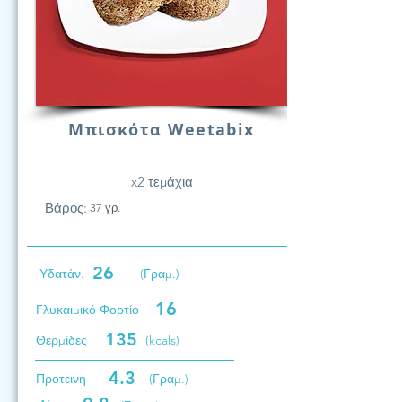
Μπισκότα Weetabix
x2 τεμάχια
Βάρος:
37 γρ.
26
Υδατάν.
(Γραμ.)
16
Γλυκαιμικό Φορτίο
135
Θερμίδες
(kcals)
4.3
Προτεινη
(Γραμ.)