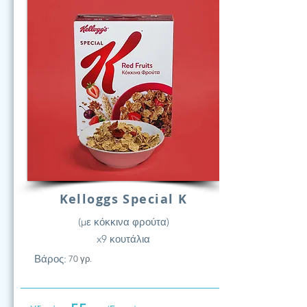
Kelloggs Special K
(με κόκκινα φρούτα)
x9 κουτάλια
Βάρος:
70 γρ.