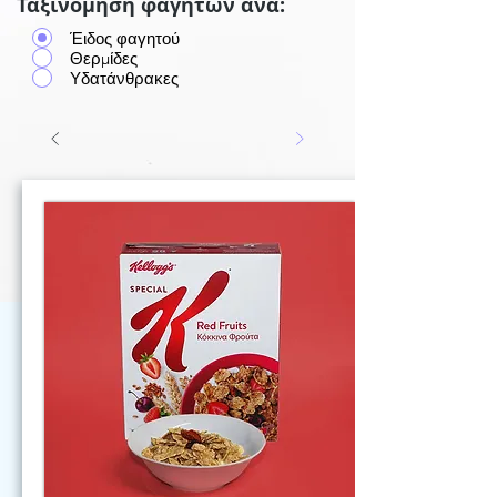
Ταξινόμηση φαγητών ανά:
Έιδος φαγητού
Θερμίδες
Υδατάνθρακες