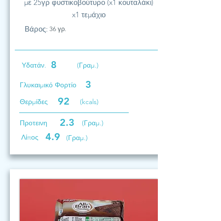
με 25γρ φυστικοβούτυρο (x1 κουταλάκι)
x1 τεμάχιο
Βάρος:
36 γρ.
8
Υδατάν.
(Γραμ.)
3
Γλυκαιμικό Φορτίο
92
Θερμίδες
(kcals)
2.3
Προτεινη
(Γραμ.)
4.9
Λίπος
(Γραμ.)