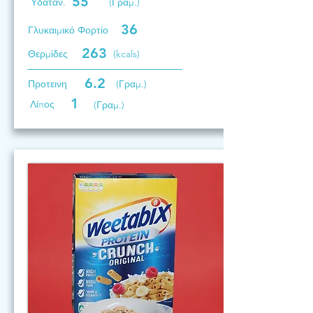
55
Υδατάν.
(Γραμ.)
36
Γλυκαιμικό Φορτίο
263
Θερμίδες
(kcals)
6.2
Προτεινη
(Γραμ.)
1
Λίπος
(Γραμ.)