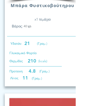
Μπάρα Φυστικοβούτηρου
x1 τεμάχιο
Βάρος:
40 γρ.
21
Υδατάν.
(Γραμ.)
Γλυκαιμικό Φορτίο
210
Θερμίδες
(kcals)
4.8
Προτεινη
(Γραμ.)
11
Λίπος
(Γραμ.)