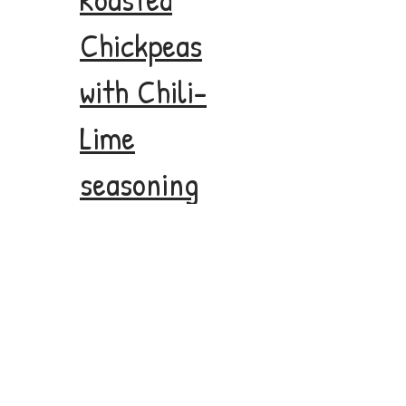
Chickpeas
with Chili-
Lime
seasoning
© 2020 Η ιστοσελίδα σχεδιάστηκε από τον
Δρ Ζήνωνα
Ξυδά
(www.zenonasxydas.com)
Όλες οι πληροφορίες / υλικό που περιλαμβάνονται σε
αυτόν τον ιστότοπο προετοιμάστηκαν,