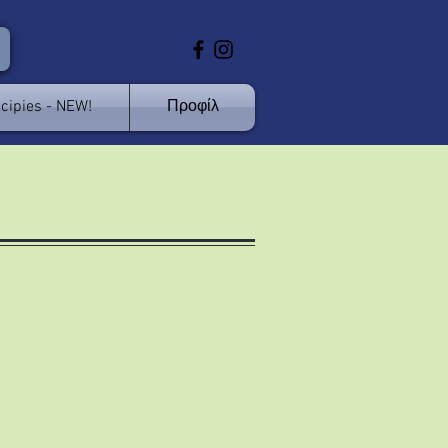
cipies - NEW!
Προφίλ