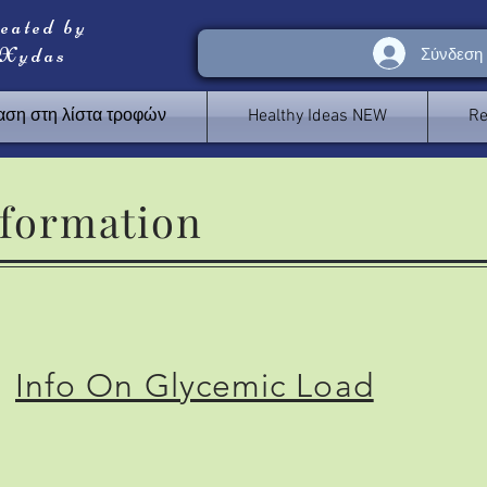
reated by
 Xydas
Σύνδεση
ση στη λίστα τροφών
Healthy Ideas NEW
Re
formation
Info On Glycemic Load