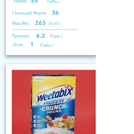
55
Υδατάν.
(Γραμ.)
36
Γλυκαιμικό Φορτίο
263
Θερμίδες
(kcals)
6.2
Προτεινη
(Γραμ.)
1
Λίπος
(Γραμ.)