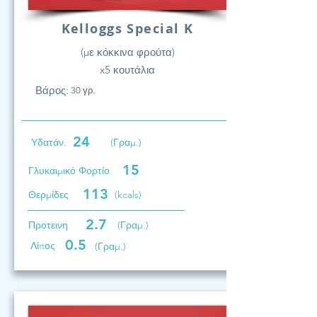
Kelloggs Special K
(με κόκκινα φρούτα)
x5 κουτάλια
Βάρος:
30 γρ.
24
Υδατάν.
(Γραμ.)
15
Γλυκαιμικό Φορτίο
113
Θερμίδες
(kcals)
2.7
Προτεινη
(Γραμ.)
0.5
Λίπος
(Γραμ.)