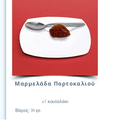
Μαρμελάδα Πορτοκαλιού
x1 κουταλάκι
Βάρος:
30 γρ.
21
Υδατάν.
(Γραμ.)