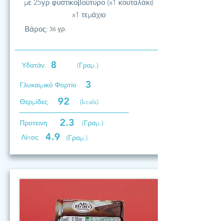
με 25γρ φυστικοβούτυρο (x1 κουταλάκι)
x1 τεμάχιο
Βάρος:
36 γρ.
8
Υδατάν.
(Γραμ.)
3
Γλυκαιμικό Φορτίο
92
Θερμίδες
(kcals)
2.3
Προτεινη
(Γραμ.)
4.9
Λίπος
(Γραμ.)