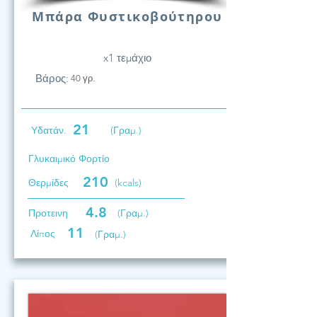
Μπάρα Φυστικοβούτηρου
x1 τεμάχιο
Βάρος:
40 γρ.
21
Υδατάν.
(Γραμ.)
Γλυκαιμικό Φορτίο
210
Θερμίδες
(kcals)
4.8
Προτεινη
(Γραμ.)
11
Λίπος
(Γραμ.)