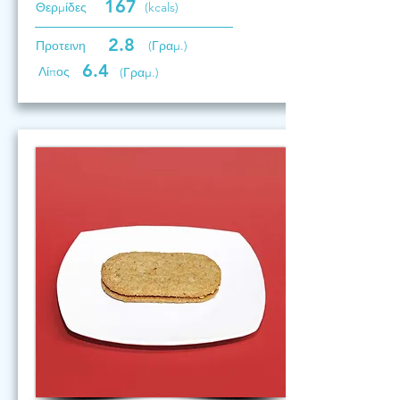
167
Θερμίδες
(kcals)
2.8
Προτεινη
(Γραμ.)
6.4
Λίπος
(Γραμ.)