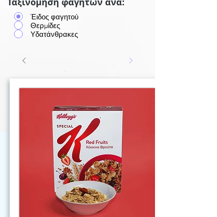
Ταξινόμηση φαγητών ανά:
Έιδος φαγητού
Θερμίδες
Υδατάνθρακες