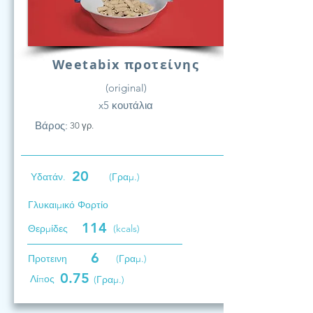
Weetabix προτείνης
(original)
x5 κουτάλια
Βάρος:
30 γρ.
20
Υδατάν.
(Γραμ.)
Γλυκαιμικό Φορτίο
114
Θερμίδες
(kcals)
6
Προτεινη
(Γραμ.)
0.75
Λίπος
(Γραμ.)