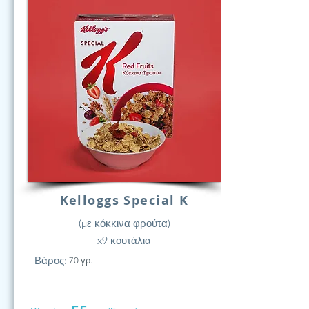
Kelloggs Special K
(με κόκκινα φρούτα)
x9 κουτάλια
Βάρος:
70 γρ.