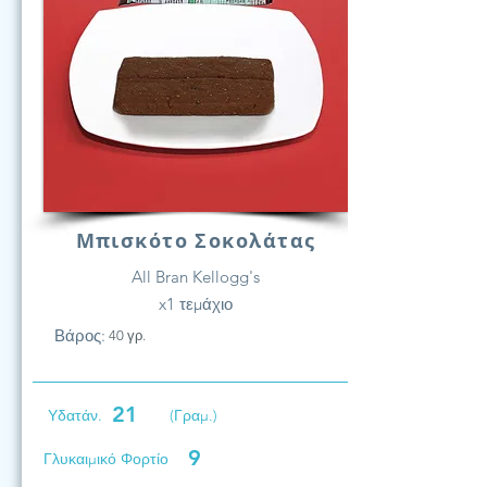
Μπισκότο Σοκολάτας
All Bran Kellogg's
x1 τεμάχιο
Βάρος:
40 γρ.
21
Υδατάν.
(Γραμ.)
9
Γλυκαιμικό Φορτίο