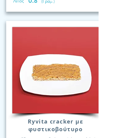
0.8
Λίπος
(Γραμ.)
Ryvita cracker με
φυστικοβούτυρο