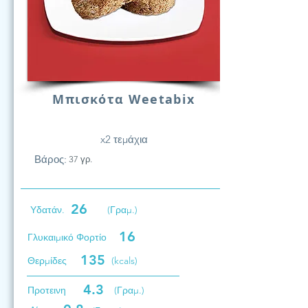
Μπισκότα Weetabix
x2 τεμάχια
Βάρος:
37 γρ.
26
Υδατάν.
(Γραμ.)
16
Γλυκαιμικό Φορτίο
135
Θερμίδες
(kcals)
4.3
Προτεινη
(Γραμ.)