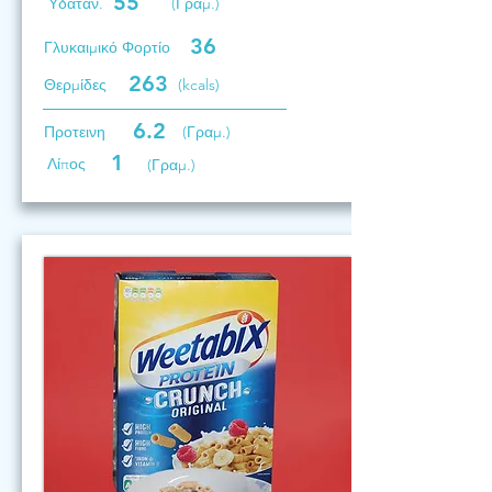
55
Υδατάν.
(Γραμ.)
36
Γλυκαιμικό Φορτίο
263
Θερμίδες
(kcals)
6.2
Προτεινη
(Γραμ.)
1
Λίπος
(Γραμ.)