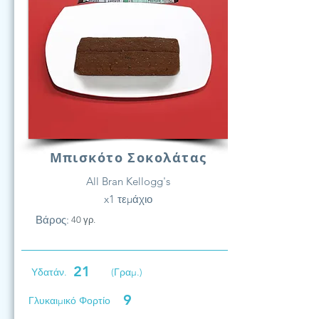
Μπισκότο Σοκολάτας
All Bran Kellogg's
x1 τεμάχιο
Βάρος:
40 γρ.
21
Υδατάν.
(Γραμ.)
9
Γλυκαιμικό Φορτίο