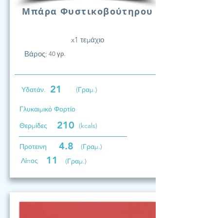
Μπάρα Φυστικοβούτηρου
x1 τεμάχιο
Βάρος:
40 γρ.
21
Υδατάν.
(Γραμ.)
Γλυκαιμικό Φορτίο
210
Θερμίδες
(kcals)
4.8
Προτεινη
(Γραμ.)
11
Λίπος
(Γραμ.)