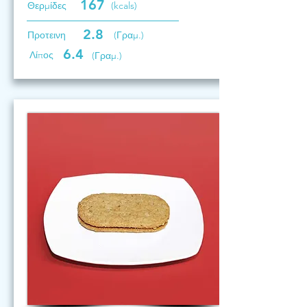
167
Θερμίδες
(kcals)
2.8
Προτεινη
(Γραμ.)
6.4
Λίπος
(Γραμ.)