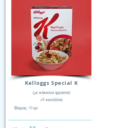
Kelloggs Special K
(με κόκκινα φρούτα)
x9 κουτάλια
Βάρος:
70 γρ.