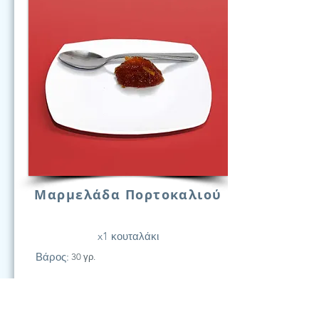
Μαρμελάδα Πορτοκαλιού
x1 κουταλάκι
Βάρος:
30 γρ.
21
Υδατάν.
(Γραμ.)