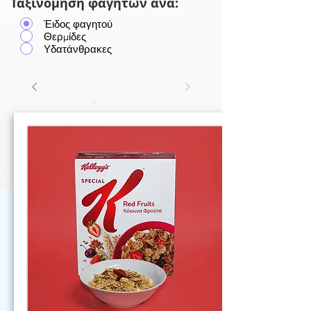
Ταξινόμηση φαγητών ανά:
Έιδος φαγητού
Θερμίδες
Υδατάνθρακες