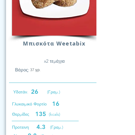
Μπισκότα Weetabix
x2 τεμάχια
Βάρος:
37 γρ.
26
Υδατάν.
(Γραμ.)
16
Γλυκαιμικό Φορτίο
135
Θερμίδες
(kcals)
4.3
Προτεινη
(Γραμ.)