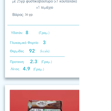
με 25γρ φυστικοβούτυρο (x1 κουταλάκι)
x1 τεμάχιο
Βάρος:
36 γρ.
8
Υδατάν.
(Γραμ.)
3
Γλυκαιμικό Φορτίο
92
Θερμίδες
(kcals)
2.3
Προτεινη
(Γραμ.)
4.9
Λίπος
(Γραμ.)