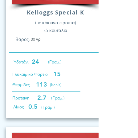
Kelloggs Special K
(με κόκκινα φρούτα)
x5 κουτάλια
Βάρος:
30 γρ.
24
Υδατάν.
(Γραμ.)
15
Γλυκαιμικό Φορτίο
113
Θερμίδες
(kcals)
2.7
Προτεινη
(Γραμ.)
0.5
Λίπος
(Γραμ.)