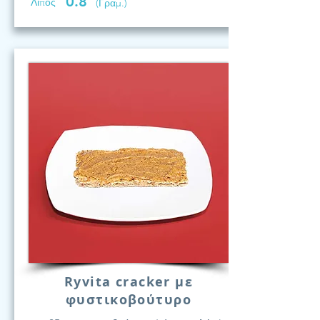
0.8
Λίπος
(Γραμ.)
Ryvita cracker με
φυστικοβούτυρο