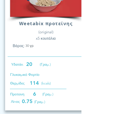
Weetabix προτείνης
(original)
x5 κουτάλια
Βάρος:
30 γρ.
20
Υδατάν.
(Γραμ.)
Γλυκαιμικό Φορτίο
114
Θερμίδες
(kcals)
6
Προτεινη
(Γραμ.)
0.75
Λίπος
(Γραμ.)