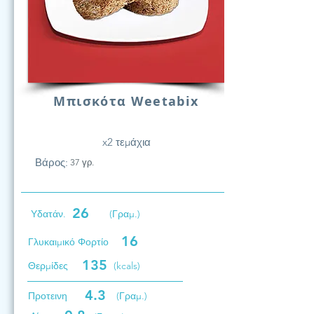
Μπισκότα Weetabix
x2 τεμάχια
Βάρος:
37 γρ.
26
Υδατάν.
(Γραμ.)
16
Γλυκαιμικό Φορτίο
135
Θερμίδες
(kcals)
4.3
Προτεινη
(Γραμ.)