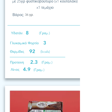
με 25γρ φυστικοβούτυρο (x1 κουταλάκι)
x1 τεμάχιο
Βάρος:
36 γρ.
8
Υδατάν.
(Γραμ.)
3
Γλυκαιμικό Φορτίο
92
Θερμίδες
(kcals)
2.3
Προτεινη
(Γραμ.)
4.9
Λίπος
(Γραμ.)