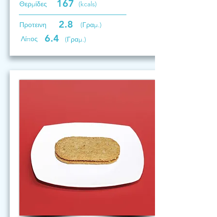
167
Θερμίδες
(kcals)
2.8
Προτεινη
(Γραμ.)
6.4
Λίπος
(Γραμ.)