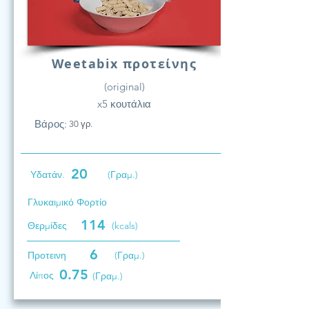
Weetabix προτείνης
(original)
x5 κουτάλια
Βάρος:
30 γρ.
20
Υδατάν.
(Γραμ.)
Γλυκαιμικό Φορτίο
114
Θερμίδες
(kcals)
6
Προτεινη
(Γραμ.)
0.75
Λίπος
(Γραμ.)