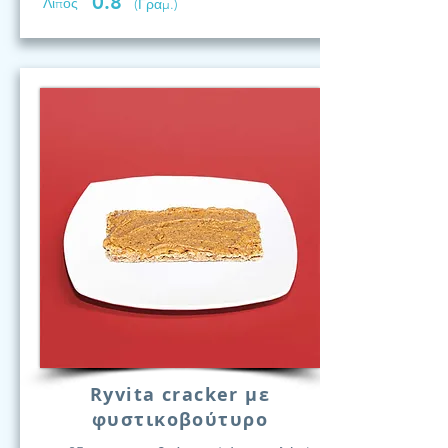
0.8
Λίπος
(Γραμ.)
Ryvita cracker με
φυστικοβούτυρο