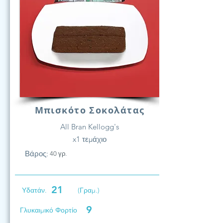
Μπισκότο Σοκολάτας
All Bran Kellogg's
x1 τεμάχιο
Βάρος:
40 γρ.
21
Υδατάν.
(Γραμ.)
9
Γλυκαιμικό Φορτίο