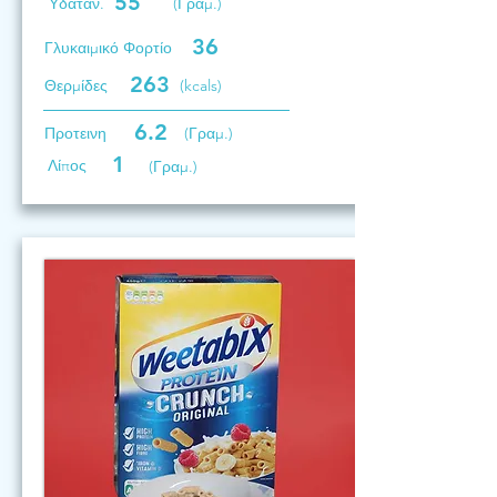
55
Υδατάν.
(Γραμ.)
36
Γλυκαιμικό Φορτίο
263
Θερμίδες
(kcals)
6.2
Προτεινη
(Γραμ.)
1
Λίπος
(Γραμ.)