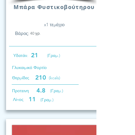
Μπάρα Φυστικοβούτηρου
x1 τεμάχιο
Βάρος:
40 γρ.
21
Υδατάν.
(Γραμ.)
Γλυκαιμικό Φορτίο
210
Θερμίδες
(kcals)
4.8
Προτεινη
(Γραμ.)
11
Λίπος
(Γραμ.)