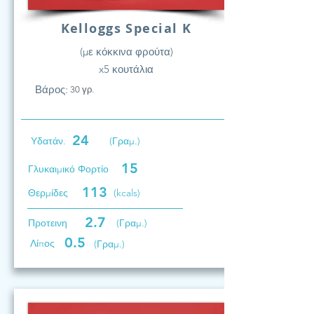
Kelloggs Special K
(με κόκκινα φρούτα)
x5 κουτάλια
Βάρος:
30 γρ.
24
Υδατάν.
(Γραμ.)
15
Γλυκαιμικό Φορτίο
113
Θερμίδες
(kcals)
2.7
Προτεινη
(Γραμ.)
0.5
Λίπος
(Γραμ.)