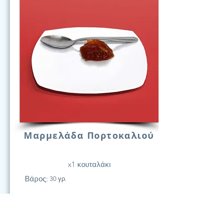
Μαρμελάδα Πορτοκαλιού
x1 κουταλάκι
Βάρος:
30 γρ.
21
Υδατάν.
(Γραμ.)