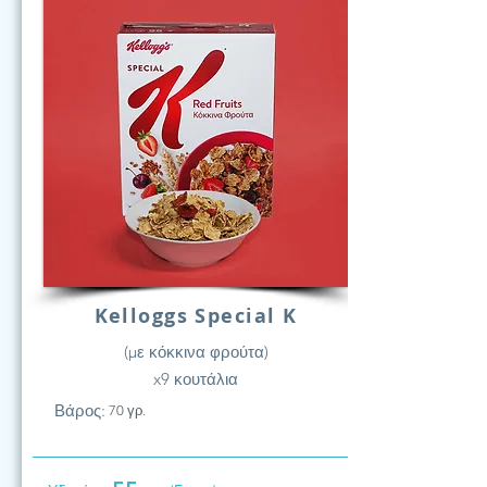
Kelloggs Special K
(με κόκκινα φρούτα)
x9 κουτάλια
Βάρος:
70 γρ.