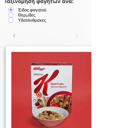
Ταξινόμηση φαγητών ανά:
Έιδος φαγητού
Θερμίδες
Υδατάνθρακες