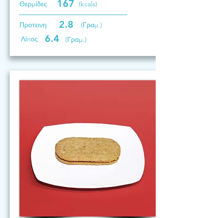
167
Θερμίδες
(kcals)
2.8
Προτεινη
(Γραμ.)
6.4
Λίπος
(Γραμ.)