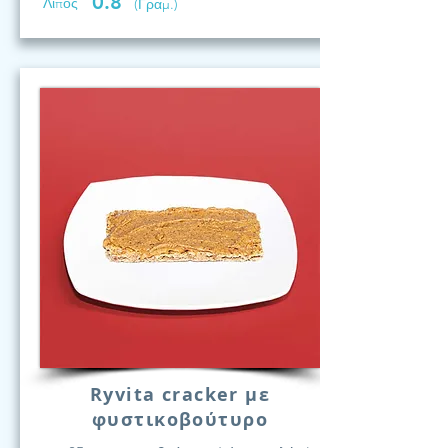
0.8
Λίπος
(Γραμ.)
Ryvita cracker με
φυστικοβούτυρο