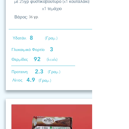
με 25γρ φυστικοβούτυρο (x1 κουταλάκι)
x1 τεμάχιο
Βάρος:
36 γρ.
8
Υδατάν.
(Γραμ.)
3
Γλυκαιμικό Φορτίο
92
Θερμίδες
(kcals)
2.3
Προτεινη
(Γραμ.)
4.9
Λίπος
(Γραμ.)