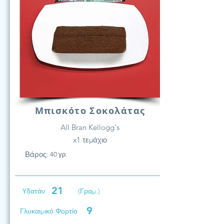
Μπισκότο Σοκολάτας
All Bran Kellogg's
x1 τεμάχιο
Βάρος:
40 γρ.
21
Υδατάν.
(Γραμ.)
9
Γλυκαιμικό Φορτίο