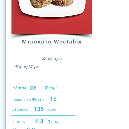
Μπισκότα Weetabix
x2 τεμάχια
Βάρος:
37 γρ.
26
Υδατάν.
(Γραμ.)
16
Γλυκαιμικό Φορτίο
135
Θερμίδες
(kcals)
4.3
Προτεινη
(Γραμ.)