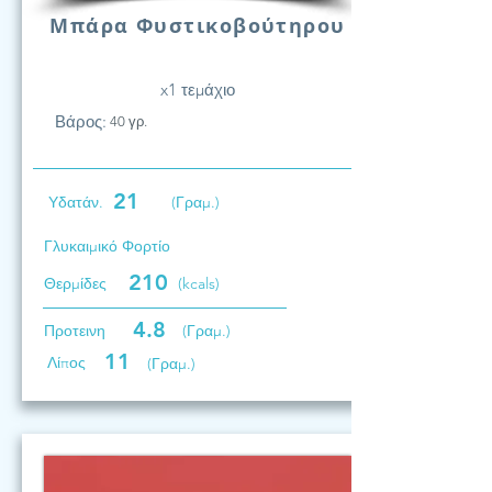
Μπάρα Φυστικοβούτηρου
x1 τεμάχιο
Βάρος:
40 γρ.
21
Υδατάν.
(Γραμ.)
Γλυκαιμικό Φορτίο
210
Θερμίδες
(kcals)
4.8
Προτεινη
(Γραμ.)
11
Λίπος
(Γραμ.)