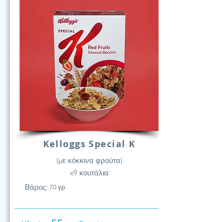
Kelloggs Special K
(με κόκκινα φρούτα)
x9 κουτάλια
Βάρος:
70 γρ.