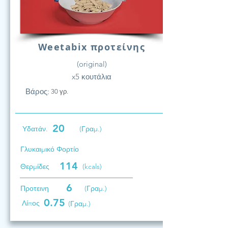
Weetabix προτείνης
(original)
x5 κουτάλια
Βάρος:
30 γρ.
20
Υδατάν.
(Γραμ.)
Γλυκαιμικό Φορτίο
114
Θερμίδες
(kcals)
6
Προτεινη
(Γραμ.)
0.75
Λίπος
(Γραμ.)