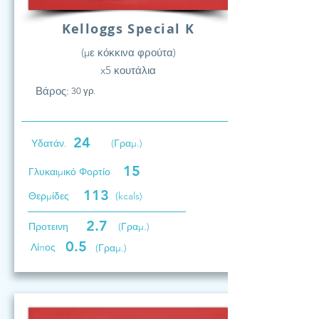
Kelloggs Special K
(με κόκκινα φρούτα)
x5 κουτάλια
Βάρος:
30 γρ.
24
Υδατάν.
(Γραμ.)
15
Γλυκαιμικό Φορτίο
113
Θερμίδες
(kcals)
2.7
Προτεινη
(Γραμ.)
0.5
Λίπος
(Γραμ.)