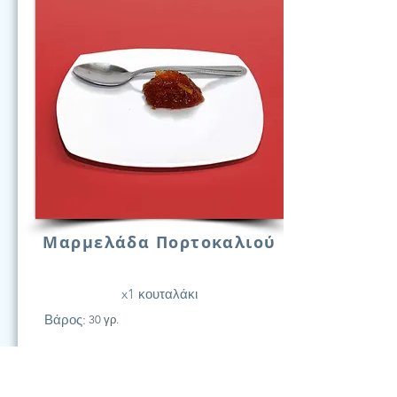
Μαρμελάδα Πορτοκαλιού
x1 κουταλάκι
Βάρος:
30 γρ.
21
Υδατάν.
(Γραμ.)