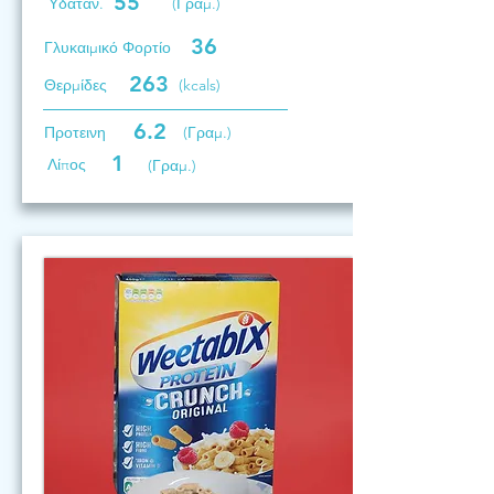
55
Υδατάν.
(Γραμ.)
36
Γλυκαιμικό Φορτίο
263
Θερμίδες
(kcals)
6.2
Προτεινη
(Γραμ.)
1
Λίπος
(Γραμ.)