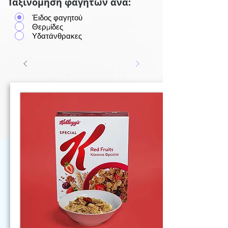
Ταξινόμηση φαγητών ανά:
Έιδος φαγητού
Θερμίδες
Υδατάνθρακες