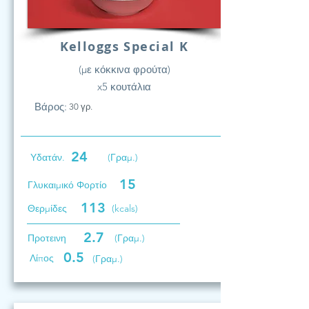
Kelloggs Special K
(με κόκκινα φρούτα)
x5 κουτάλια
Βάρος:
30 γρ.
24
Υδατάν.
(Γραμ.)
15
Γλυκαιμικό Φορτίο
113
Θερμίδες
(kcals)
2.7
Προτεινη
(Γραμ.)
0.5
Λίπος
(Γραμ.)