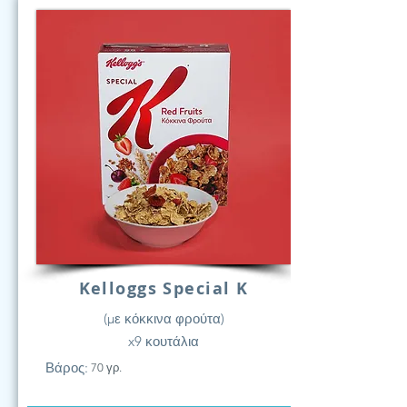
Kelloggs Special K
(με κόκκινα φρούτα)
x9 κουτάλια
Βάρος:
70 γρ.