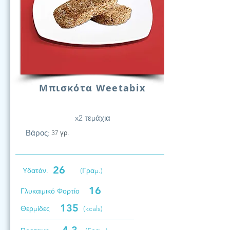
Μπισκότα Weetabix
x2 τεμάχια
Βάρος:
37 γρ.
26
Υδατάν.
(Γραμ.)
16
Γλυκαιμικό Φορτίο
135
Θερμίδες
(kcals)