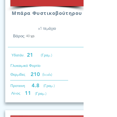
Μπάρα Φυστικοβούτηρου
x1 τεμάχιο
Βάρος:
40 γρ.
21
Υδατάν.
(Γραμ.)
Γλυκαιμικό Φορτίο
210
Θερμίδες
(kcals)
4.8
Προτεινη
(Γραμ.)
11
Λίπος
(Γραμ.)