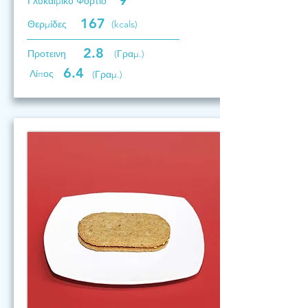
9
Γλυκαιμικό Φορτίο
167
Θερμίδες
(kcals)
2.8
Προτεινη
(Γραμ.)
6.4
Λίπος
(Γραμ.)