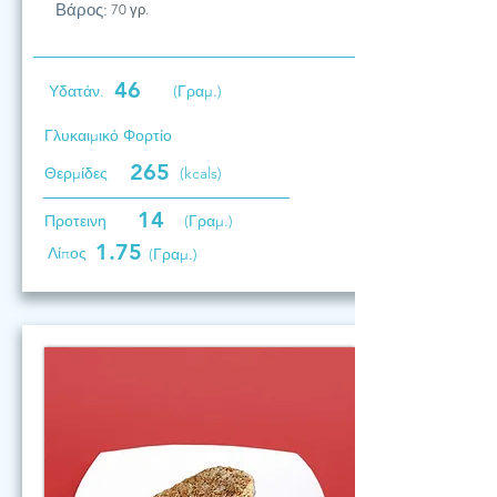
Βάρος:
70 γρ.
46
Υδατάν.
(Γραμ.)
Γλυκαιμικό Φορτίο
265
Θερμίδες
(kcals)
14
Προτεινη
(Γραμ.)
1.75
Λίπος
(Γραμ.)