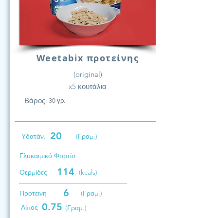
Weetabix προτείνης
(original)
x5 κουτάλια
Βάρος:
30 γρ.
20
Υδατάν.
(Γραμ.)
Γλυκαιμικό Φορτίο
114
Θερμίδες
(kcals)
6
Προτεινη
(Γραμ.)
0.75
Λίπος
(Γραμ.)