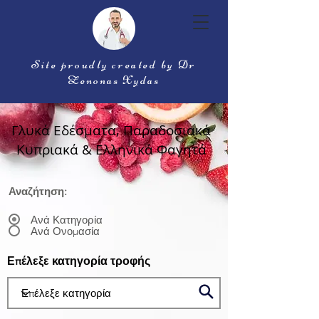
Site proudly created by Dr
Zenonas Xydas
Γλυκά Εδέσματα, Παραδοσιακά
Κυπριακά & Ελληνικά Φαγητά
Αναζήτηση:
Ανά Κατηγορία
Ανά Ονομασία
Επέλεξε κατηγορία τροφής