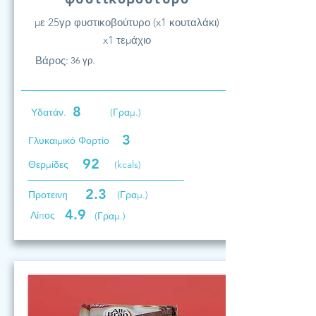
με 25γρ φυστικοβούτυρο (x1 κουταλάκι)
x1 τεμάχιο
Βάρος:
36 γρ.
8
Υδατάν.
(Γραμ.)
3
Γλυκαιμικό Φορτίο
92
Θερμίδες
(kcals)
2.3
Προτεινη
(Γραμ.)
4.9
Λίπος
(Γραμ.)