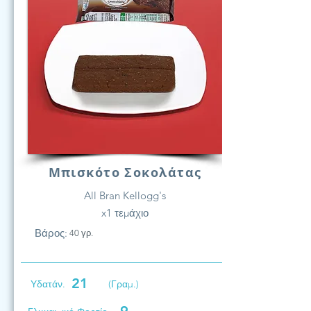
Μπισκότο Σοκολάτας
All Bran Kellogg's
x1 τεμάχιο
Βάρος:
40 γρ.
21
Υδατάν.
(Γραμ.)