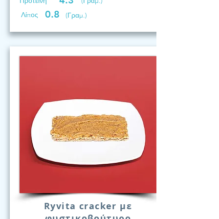
4.3
Προτεινη
(Γραμ.)
0.8
Λίπος
(Γραμ.)
Ryvita cracker με
φυστικοβούτυρο