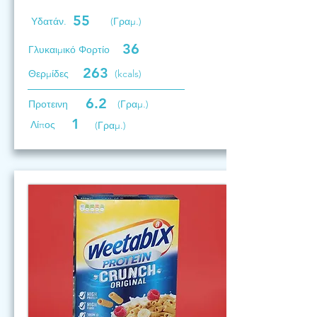
55
Υδατάν.
(Γραμ.)
36
Γλυκαιμικό Φορτίο
263
Θερμίδες
(kcals)
6.2
Προτεινη
(Γραμ.)
1
Λίπος
(Γραμ.)