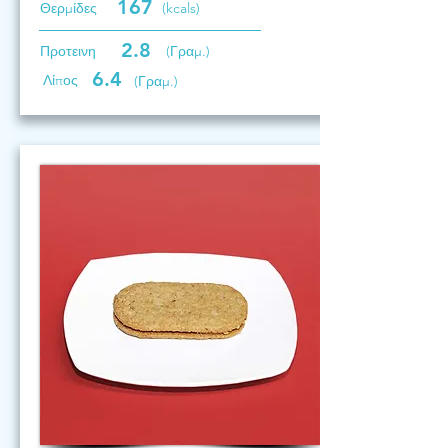
167
Θερμίδες
(kcals)
2.8
Προτεινη
(Γραμ.)
6.4
Λίπος
(Γραμ.)