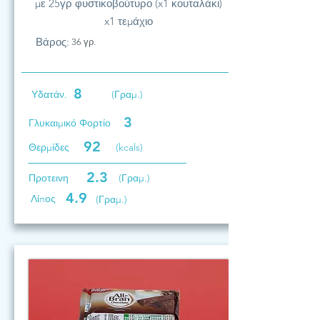
με 25γρ φυστικοβούτυρο (x1 κουταλάκι)
x1 τεμάχιο
Βάρος:
36 γρ.
8
Υδατάν.
(Γραμ.)
3
Γλυκαιμικό Φορτίο
92
Θερμίδες
(kcals)
2.3
Προτεινη
(Γραμ.)
4.9
Λίπος
(Γραμ.)