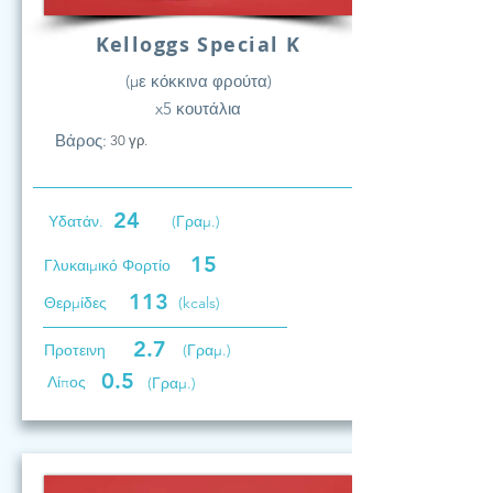
Kelloggs Special K
(με κόκκινα φρούτα)
x5 κουτάλια
Βάρος:
30 γρ.
24
Υδατάν.
(Γραμ.)
15
Γλυκαιμικό Φορτίο
113
Θερμίδες
(kcals)
2.7
Προτεινη
(Γραμ.)
0.5
Λίπος
(Γραμ.)