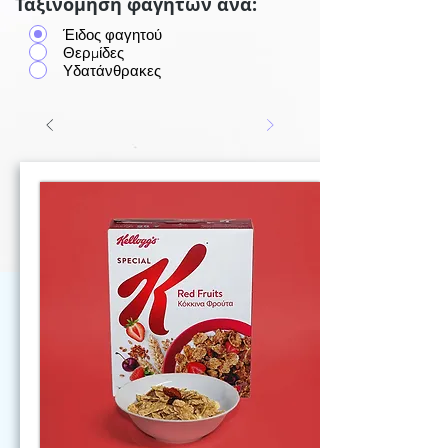
Ταξινόμηση φαγητών ανά:
Έιδος φαγητού
Θερμίδες
Υδατάνθρακες