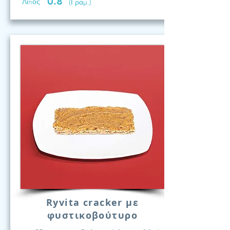
0.8
Λίπος
(Γραμ.)
Ryvita cracker με
φυστικοβούτυρο