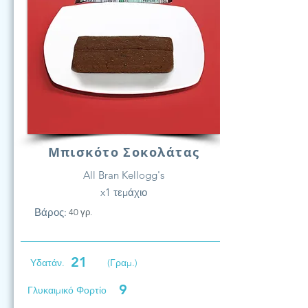
Μπισκότο Σοκολάτας
All Bran Kellogg's
x1 τεμάχιο
Βάρος:
40 γρ.
21
Υδατάν.
(Γραμ.)
9
Γλυκαιμικό Φορτίο