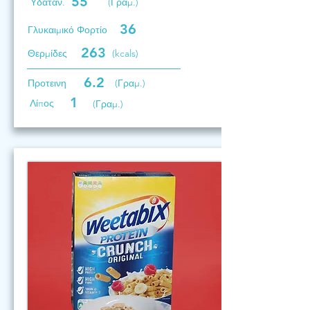
55
Υδατάν.
(Γραμ.)
36
Γλυκαιμικό Φορτίο
263
Θερμίδες
(kcals)
6.2
Προτεινη
(Γραμ.)
1
Λίπος
(Γραμ.)