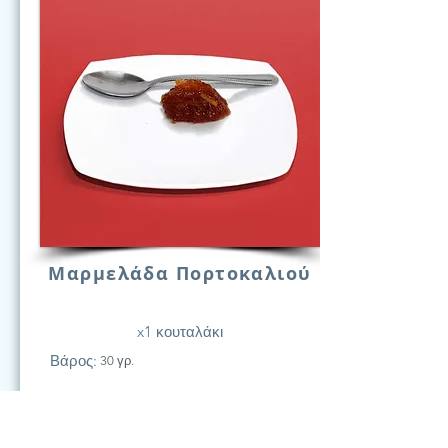
Μαρμελάδα Πορτοκαλιού
x1 κουταλάκι
Βάρος:
30 γρ.
21
Υδατάν.
(Γραμ.)