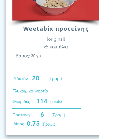
Weetabix προτείνης
(original)
x5 κουτάλια
Βάρος:
30 γρ.
20
Υδατάν.
(Γραμ.)
Γλυκαιμικό Φορτίο
114
Θερμίδες
(kcals)
6
Προτεινη
(Γραμ.)
0.75
Λίπος
(Γραμ.)