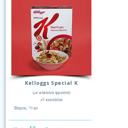
Kelloggs Special K
(με κόκκινα φρούτα)
x9 κουτάλια
Βάρος:
70 γρ.