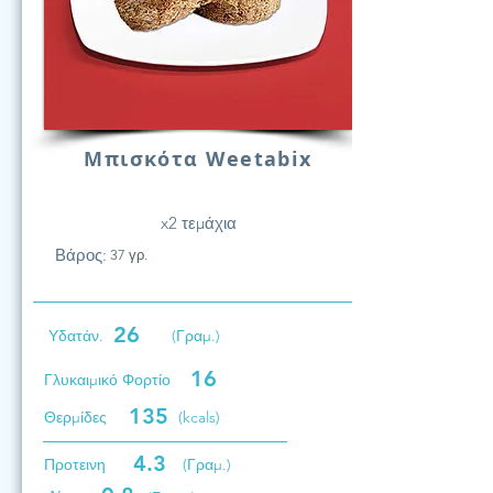
Μπισκότα Weetabix
x2 τεμάχια
Βάρος:
37 γρ.
26
Υδατάν.
(Γραμ.)
16
Γλυκαιμικό Φορτίο
135
Θερμίδες
(kcals)
4.3
Προτεινη
(Γραμ.)