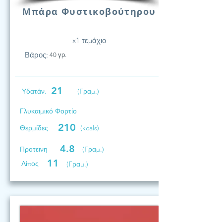
Μπάρα Φυστικοβούτηρου
x1 τεμάχιο
Βάρος:
40 γρ.
21
Υδατάν.
(Γραμ.)
Γλυκαιμικό Φορτίο
210
Θερμίδες
(kcals)
4.8
Προτεινη
(Γραμ.)
11
Λίπος
(Γραμ.)