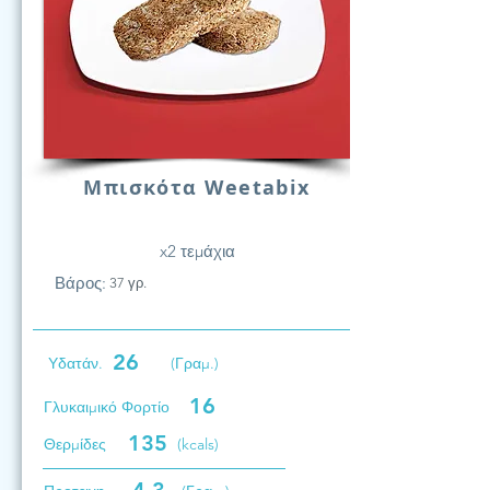
Μπισκότα Weetabix
x2 τεμάχια
Βάρος:
37 γρ.
26
Υδατάν.
(Γραμ.)
16
Γλυκαιμικό Φορτίο
135
Θερμίδες
(kcals)