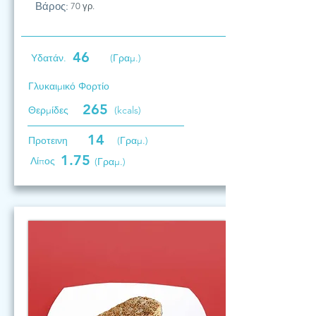
Βάρος:
70 γρ.
46
Υδατάν.
(Γραμ.)
Γλυκαιμικό Φορτίο
265
Θερμίδες
(kcals)
14
Προτεινη
(Γραμ.)
1.75
Λίπος
(Γραμ.)