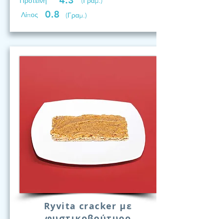
4.3
Προτεινη
(Γραμ.)
0.8
Λίπος
(Γραμ.)
Ryvita cracker με
φυστικοβούτυρο