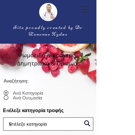
Site proudly created by Dr
Zenonas Xydas
Ψωμοειδή & Κράκερς,
Δημητριακά & Πρωινό
Αναζήτηση:
Ανά Κατηγορία
Ανά Ονομασία
Επέλεξε κατηγορία τροφής