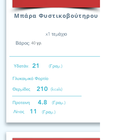
Μπάρα Φυστικοβούτηρου
x1 τεμάχιο
Βάρος:
40 γρ.
21
Υδατάν.
(Γραμ.)
Γλυκαιμικό Φορτίο
210
Θερμίδες
(kcals)
4.8
Προτεινη
(Γραμ.)
11
Λίπος
(Γραμ.)