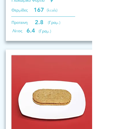
9
Γλυκαιμικό Φορτίο
167
Θερμίδες
(kcals)
2.8
Προτεινη
(Γραμ.)
6.4
Λίπος
(Γραμ.)