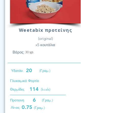
Weetabix προτείνης
(original)
x5 κουτάλια
Βάρος:
30 γρ.
20
Υδατάν.
(Γραμ.)
Γλυκαιμικό Φορτίο
114
Θερμίδες
(kcals)
6
Προτεινη
(Γραμ.)
0.75
Λίπος
(Γραμ.)