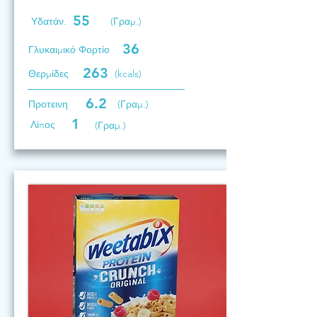
55
Υδατάν.
(Γραμ.)
36
Γλυκαιμικό Φορτίο
263
Θερμίδες
(kcals)
6.2
Προτεινη
(Γραμ.)
1
Λίπος
(Γραμ.)