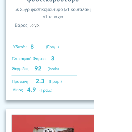
με 25γρ φυστικοβούτυρο (x1 κουταλάκι)
x1 τεμάχιο
Βάρος:
36 γρ.
8
Υδατάν.
(Γραμ.)
3
Γλυκαιμικό Φορτίο
92
Θερμίδες
(kcals)
2.3
Προτεινη
(Γραμ.)
4.9
Λίπος
(Γραμ.)