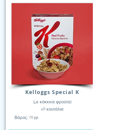
Kelloggs Special K
(με κόκκινα φρούτα)
x9 κουτάλια
Βάρος:
70 γρ.