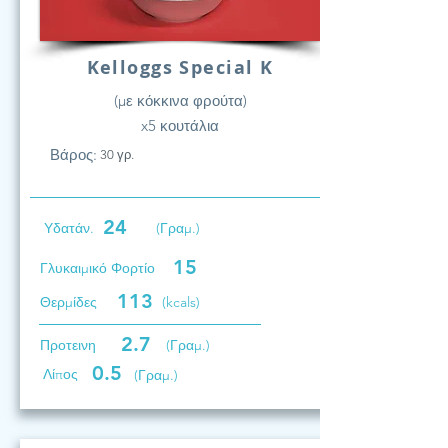
Kelloggs Special K
(με κόκκινα φρούτα)
x5 κουτάλια
Βάρος:
30 γρ.
24
Υδατάν.
(Γραμ.)
15
Γλυκαιμικό Φορτίο
113
Θερμίδες
(kcals)
2.7
Προτεινη
(Γραμ.)
0.5
Λίπος
(Γραμ.)