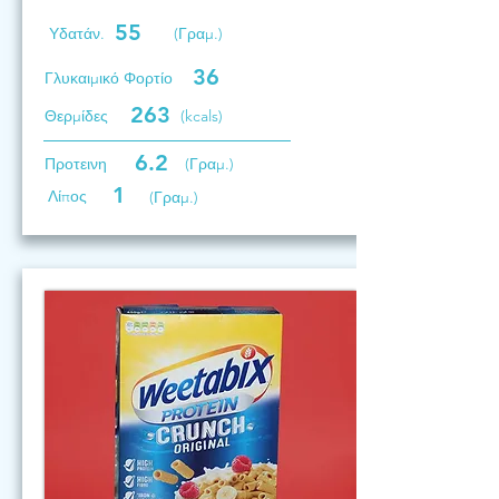
55
Υδατάν.
(Γραμ.)
36
Γλυκαιμικό Φορτίο
263
Θερμίδες
(kcals)
6.2
Προτεινη
(Γραμ.)
1
Λίπος
(Γραμ.)