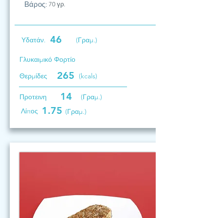
Βάρος:
70 γρ.
46
Υδατάν.
(Γραμ.)
Γλυκαιμικό Φορτίο
265
Θερμίδες
(kcals)
14
Προτεινη
(Γραμ.)
1.75
Λίπος
(Γραμ.)