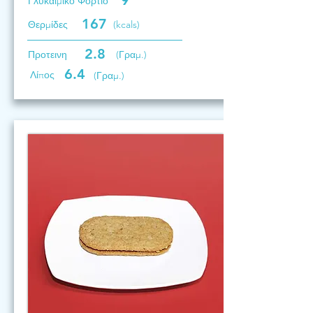
9
Γλυκαιμικό Φορτίο
167
Θερμίδες
(kcals)
2.8
Προτεινη
(Γραμ.)
6.4
Λίπος
(Γραμ.)