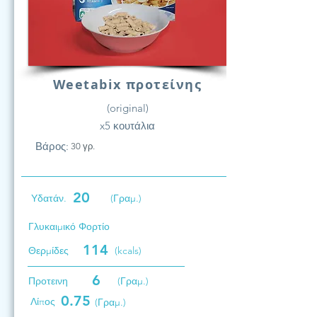
Weetabix προτείνης
(original)
x5 κουτάλια
Βάρος:
30 γρ.
20
Υδατάν.
(Γραμ.)
Γλυκαιμικό Φορτίο
114
Θερμίδες
(kcals)
6
Προτεινη
(Γραμ.)
0.75
Λίπος
(Γραμ.)