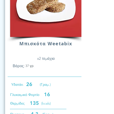
Μπισκότα Weetabix
x2 τεμάχια
Βάρος:
37 γρ.
26
Υδατάν.
(Γραμ.)
16
Γλυκαιμικό Φορτίο
135
Θερμίδες
(kcals)