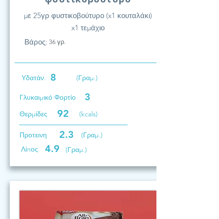
με 25γρ φυστικοβούτυρο (x1 κουταλάκι)
x1 τεμάχιο
Βάρος:
36 γρ.
8
Υδατάν.
(Γραμ.)
3
Γλυκαιμικό Φορτίο
92
Θερμίδες
(kcals)
2.3
Προτεινη
(Γραμ.)
4.9
Λίπος
(Γραμ.)