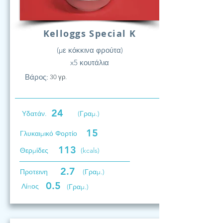
Kelloggs Special K
(με κόκκινα φρούτα)
x5 κουτάλια
Βάρος:
30 γρ.
24
Υδατάν.
(Γραμ.)
15
Γλυκαιμικό Φορτίο
113
Θερμίδες
(kcals)
2.7
Προτεινη
(Γραμ.)
0.5
Λίπος
(Γραμ.)