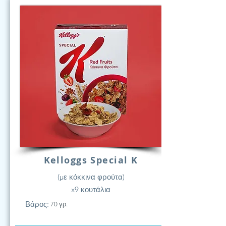
Kelloggs Special K
(με κόκκινα φρούτα)
x9 κουτάλια
Βάρος:
70 γρ.