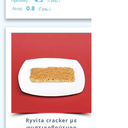
4.3
Προτεινη
(Γραμ.)
0.8
Λίπος
(Γραμ.)
Ryvita cracker με
φυστικοβούτυρο