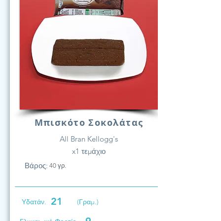
Μπισκότο Σοκολάτας
All Bran Kellogg's
x1 τεμάχιο
Βάρος:
40 γρ.
21
Υδατάν.
(Γραμ.)